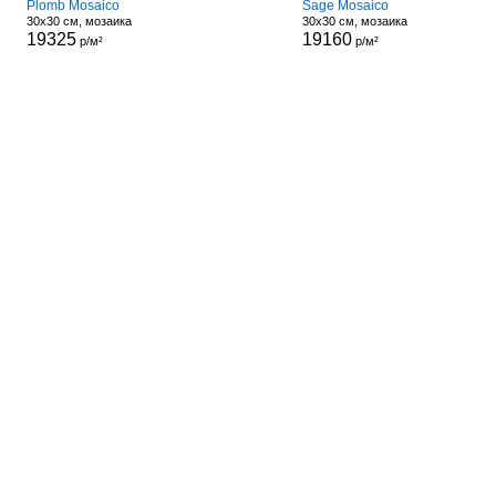
Plomb Mosaico
Sage Mosaico
30x30 см, мозаика
30x30 см, мозаика
19325
19160
р/м²
р/м²