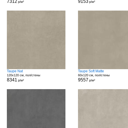
7312
9153
р/м²
р/м²
Taupe Nat
Taupe Soft Matte
120x120 см, пол/стены
60x120 см, пол/стены
8341
9557
р/м²
р/м²