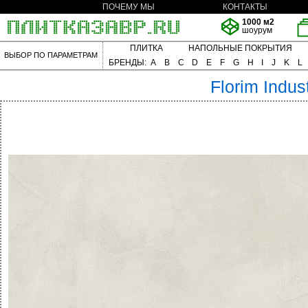
ПОЧЕМУ МЫ
КОНТАКТЫ
1000 м2
шоурум
ПЛИТКА
НАПОЛЬНЫЕ ПОКРЫТИЯ
ВЫБОР ПО ПАРАМЕТРАМ
БРЕНДЫ:
A
B
C
D
E
F
G
H
I
J
K
L
Florim
Indust