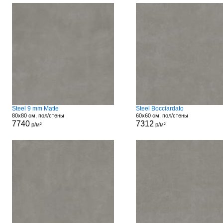
Steel 9 mm Matte
Steel Bocciardato
80x80 см, пол/стены
60x60 см, пол/стены
7740
7312
р/м²
р/м²