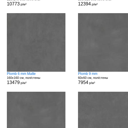
10773
12394
р/м²
р/м²
Plomb 6 mm Matte
Plomb 9 mm
160x160 см, пол/стены
60x60 см, пол/стены
13479
7954
р/м²
р/м²