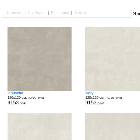
Наличие
|
Свободно
|
В резерве
|
В пути
Эл
Industrial
Ivory
120x120 см, пол/стены
120x120 см, пол/стены
9153
9153
р/м²
р/м²