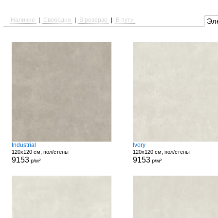
Наличие
|
Свободно
|
В резерве
|
В пути
Эл
Industrial
Ivory
120x120 см, пол/стены
120x120 см, пол/стены
9153
9153
р/м²
р/м²