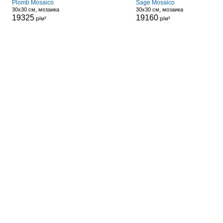
Plomb Mosaico
Sage Mosaico
30x30 см, мозаика
30x30 см, мозаика
19325
19160
р/м²
р/м²