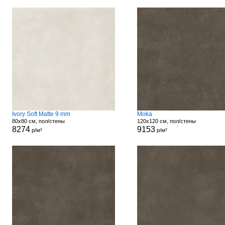
Ivory Soft Matte 9 mm
Moka
80x80 см, пол/стены
120x120 см, пол/стены
8274
9153
р/м²
р/м²