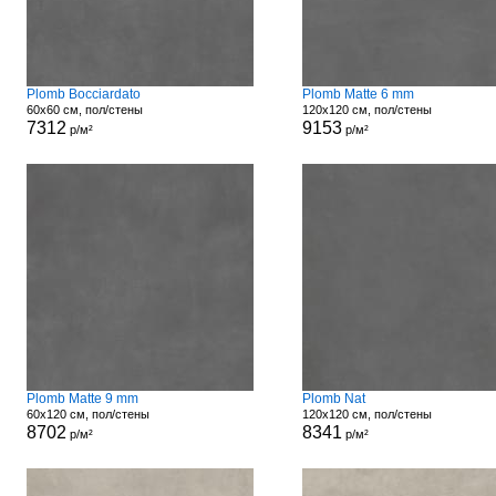
Plomb Bocciardato
Plomb Matte 6 mm
60x60 см, пол/стены
120x120 см, пол/стены
7312
9153
р/м²
р/м²
Plomb Matte 9 mm
Plomb Nat
60x120 см, пол/стены
120x120 см, пол/стены
8702
8341
р/м²
р/м²