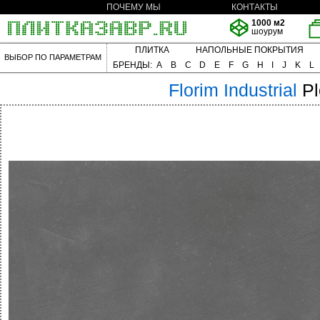
ПОЧЕМУ МЫ
КОНТАКТЫ
1000 м2
шоурум
ПЛИТКА
НАПОЛЬНЫЕ ПОКРЫТИЯ
ВЫБОР ПО ПАРАМЕТРАМ
БРЕНДЫ:
A
B
C
D
E
F
G
H
I
J
K
L
Florim
Industrial
P