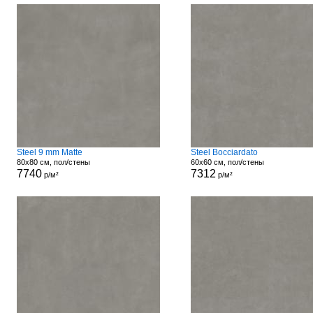
Steel 9 mm Matte
Steel Bocciardato
80x80 см, пол/стены
60x60 см, пол/стены
7740
7312
р/м²
р/м²