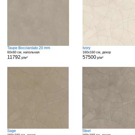
Taupe Bocciardato 20 mm
Ivory
60x60 см, напольная
160x160 см, декор
11792
57500
р/м²
р/м²
Sage
Steel