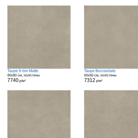
Taupe 9 mm Matte
Taupe Bocciardato
80x80 см, пол/стены
60x60 см, пол/стены
7740
7312
р/м²
р/м²