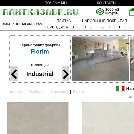
ПОЧЕМУ МЫ
КОНТАКТЫ
1000 м2
шоурум
ПЛИТКА
НАПОЛЬНЫЕ ПОКРЫТИЯ
ВЫБОР ПО ПАРАМЕТРАМ
БРЕНДЫ:
A
B
C
D
E
F
G
H
I
J
K
L
Керамогранит фабрики
Florim
коллекция
Industrial
Ита
Наличие
|
Свободно
|
В резерве
|
В пути
эл