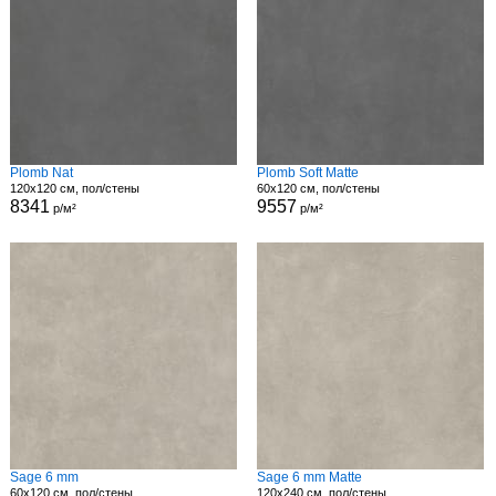
Plomb Nat
Plomb Soft Matte
120x120 см, пол/стены
60x120 см, пол/стены
8341
9557
р/м²
р/м²
Sage 6 mm
Sage 6 mm Matte
60x120 см, пол/стены
120x240 см, пол/стены