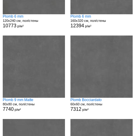
Plomb 6 mm
Plomb 6 mm
120x240 см, пол/стены
160x320 см, пол/стены
10773
12394
р/м²
р/м²
Plomb 9 mm Matte
Plomb Bocciardato
80x80 см, пол/стены
60x60 см, пол/стены
7740
7312
р/м²
р/м²