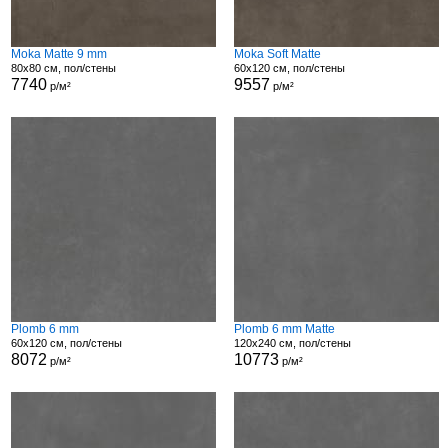
Moka Matte 9 mm
Moka Soft Matte
80x80 см, пол/стены
60x120 см, пол/стены
7740
9557
р/м²
р/м²
Plomb 6 mm
Plomb 6 mm Matte
60x120 см, пол/стены
120x240 см, пол/стены
8072
10773
р/м²
р/м²