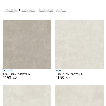
Наличие
|
Свободно
|
В резерве
|
В пути
Industrial
Ivory
120x120 см, пол/стены
120x120 см, пол/стены
9153
9153
р/м²
р/м²