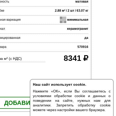
хность
матовая
бке
2.88 м² / 2 шт / 63.07 кг
ьная вариация
минимальная
иал
керамогранит
фицированная
да
вара
570916
8341
за м² (с НДС)
Наш сайт использует cookie.
Нажмите «ОК», если Вы соглашаетесь с
условиями обработки cookie и данных о
поведении на сайте, нужных нам для
ДОБАВИТЬ В КОРЗИНУ
аналитики. Запретить обработку cookie
можете через настройки вашего браузера.