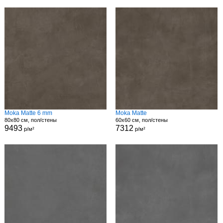
Moka Matte 6 mm
Moka Matte
80x80 см, пол/стены
60x60 см, пол/стены
9493
7312
р/м²
р/м²