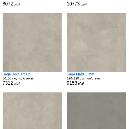
8072
10773
р/м²
р/м²
Sage Bocciardato
Sage Matte 6 mm
60x60 см, пол/стены
120x120 см, пол/стены
7312
9153
р/м²
р/м²