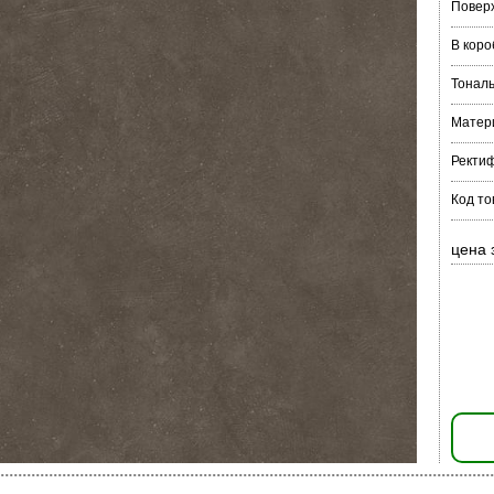
Повер
В коро
Тонал
Матер
Ректи
Код то
цена 