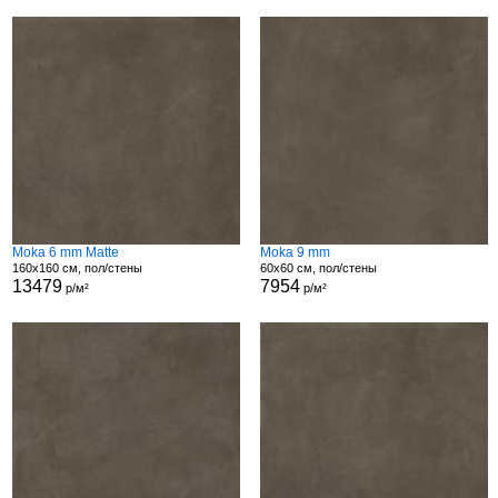
Moka 6 mm Matte
Moka 9 mm
160x160 см, пол/стены
60x60 см, пол/стены
13479
7954
р/м²
р/м²