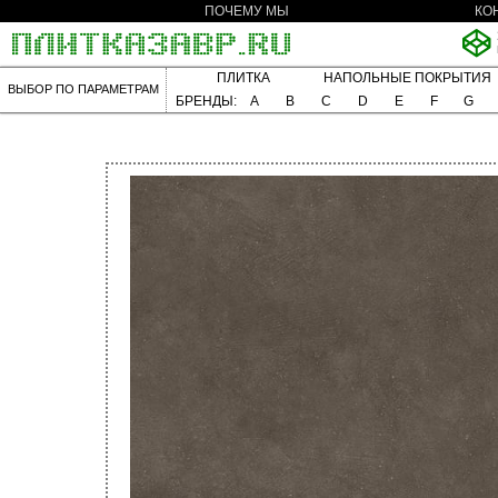
ПОЧЕМУ МЫ
КО
ПЛИТКА
НАПОЛЬНЫЕ ПОКРЫТИЯ
ВЫБОР ПО ПАРАМЕТРАМ
БРЕНДЫ:
A
B
C
D
E
F
G