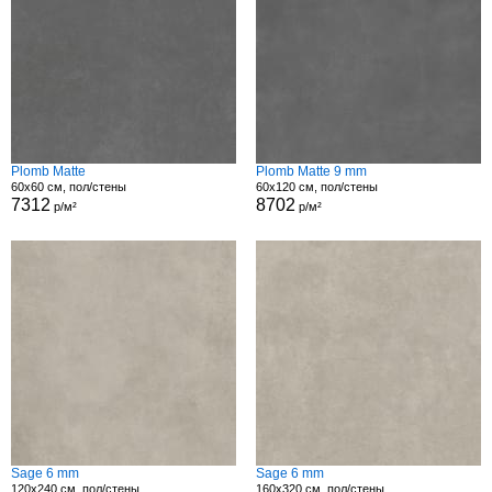
Plomb Matte
Plomb Matte 9 mm
60x60 см, пол/стены
60x120 см, пол/стены
7312
8702
р/м²
р/м²
Sage 6 mm
Sage 6 mm
120x240 см, пол/стены
160x320 см, пол/стены