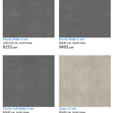
Plomb Matte 6 mm
Plomb Matte 6 mm
120x120 см, пол/стены
80x80 см, пол/стены
9153
9493
р/м²
р/м²
Plomb Soft Matte 9 mm
Sage 14 mm
80x80 см, пол/стены
60x60 см, пол/стены