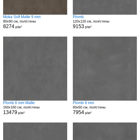
Moka Soft Matte 9 mm
Plomb
80x80 см, пол/стены
120x120 см, пол/стены
8274
9153
р/м²
р/м²
Plomb 6 mm Matte
Plomb 9 mm
160x160 см, пол/стены
60x60 см, пол/стены
13479
7954
р/м²
р/м²