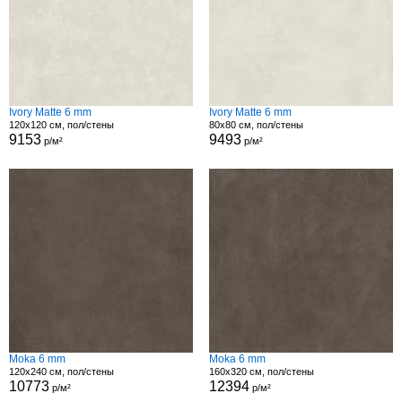
Ivory Matte 6 mm
Ivory Matte 6 mm
120x120 см, пол/стены
80x80 см, пол/стены
9153
9493
р/м²
р/м²
Moka 6 mm
Moka 6 mm
120x240 см, пол/стены
160x320 см, пол/стены
10773
12394
р/м²
р/м²