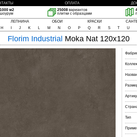
НТАКТЫ
ОПЛАТА
ДО
1000 м2
25008
вариантов
шоурум
плитки с образцами
ЛЕПНИНА
ОБОИ
КРАСКИ
САНТ
H
I
J
K
L
M
N
O
P
Q
R
S
T
U
Florim
Industrial
Moka Nat 120x120
Фабри
Колле
Назва
Разме
Артик
Стран
Тип
Приме