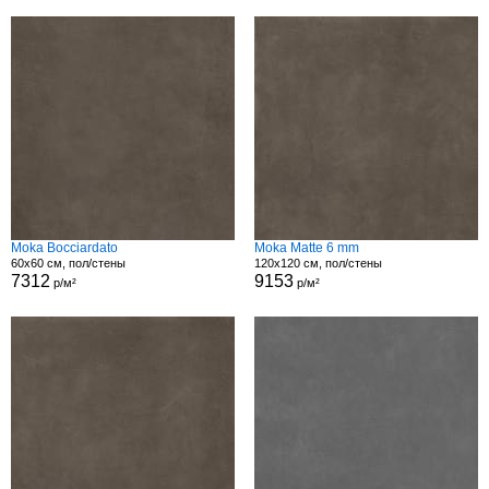
Moka Bocciardato
Moka Matte 6 mm
60x60 см, пол/стены
120x120 см, пол/стены
7312
9153
р/м²
р/м²