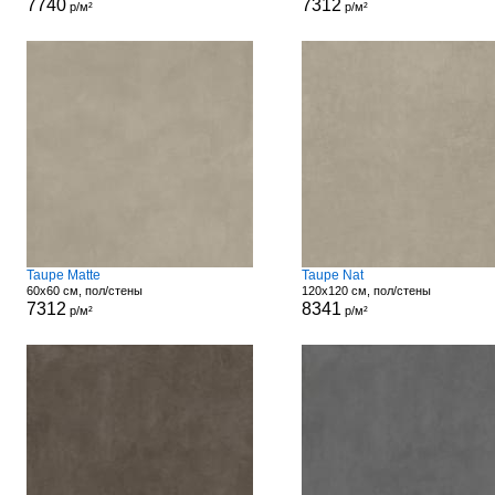
7740
7312
р/м²
р/м²
Taupe Matte
Taupe Nat
60x60 см, пол/стены
120x120 см, пол/стены
7312
8341
р/м²
р/м²