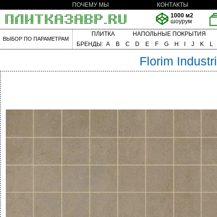
ПОЧЕМУ МЫ
КОНТАКТЫ
1000 м2
шоурум
ПЛИТКА
НАПОЛЬНЫЕ ПОКРЫТИЯ
ВЫБОР ПО ПАРАМЕТРАМ
БРЕНДЫ:
A
B
C
D
E
F
G
H
I
J
K
L
Florim
Industri