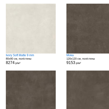
Ivory Soft Matte 9 mm
Moka
80x80 см, пол/стены
120x120 см, пол/стены
8274
9153
р/м²
р/м²