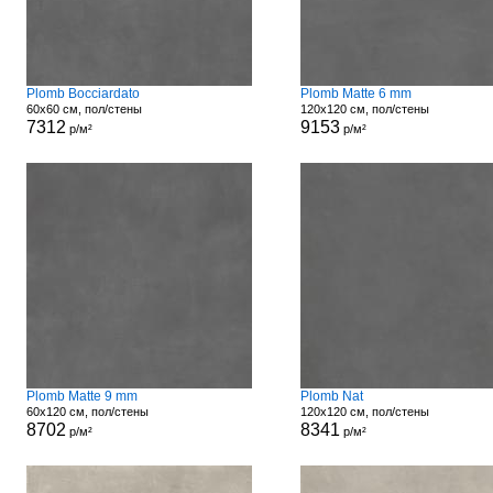
Plomb Bocciardato
Plomb Matte 6 mm
60x60 см, пол/стены
120x120 см, пол/стены
7312
9153
р/м²
р/м²
Plomb Matte 9 mm
Plomb Nat
60x120 см, пол/стены
120x120 см, пол/стены
8702
8341
р/м²
р/м²