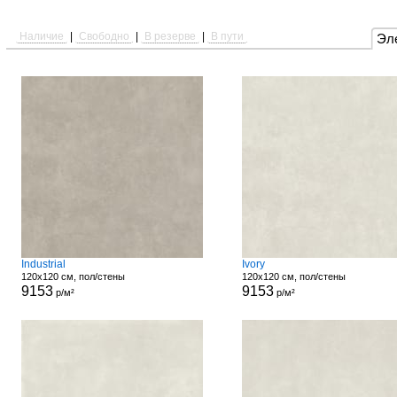
Наличие
|
Свободно
|
В резерве
|
В пути
Эл
Industrial
Ivory
120x120 см, пол/стены
120x120 см, пол/стены
9153
9153
р/м²
р/м²