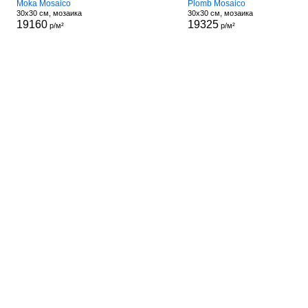
Moka Mosaico
Plomb Mosaico
30x30 см, мозаика
30x30 см, мозаика
19160
19325
р/м²
р/м²