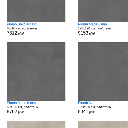
Plomb Bocciardato
Plomb Matte 6 mm
60x60 см, пол/стены
120x120 см, пол/стены
7312
9153
р/м²
р/м²
Plomb Matte 9 mm
Plomb Nat
60x120 см, пол/стены
120x120 см, пол/стены
8702
8341
р/м²
р/м²