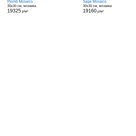
Plomb Mosaico
Sage Mosaico
30x30 см, мозаика
30x30 см, мозаика
19325
19160
р/м²
р/м²