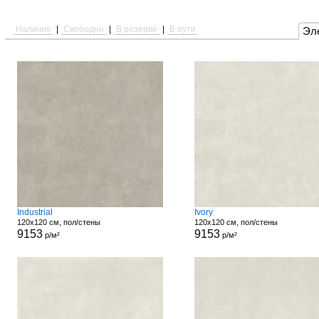
Наличие
|
Свободно
|
В резерве
|
В пути
Эл
Industrial
Ivory
120x120 см, пол/стены
120x120 см, пол/стены
9153
9153
р/м²
р/м²