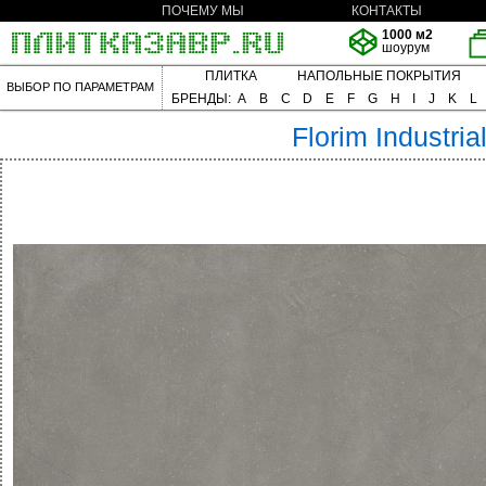
ПОЧЕМУ МЫ
КОНТАКТЫ
1000 м2
шоурум
ПЛИТКА
НАПОЛЬНЫЕ ПОКРЫТИЯ
ВЫБОР ПО ПАРАМЕТРАМ
БРЕНДЫ:
A
B
C
D
E
F
G
H
I
J
K
L
Florim
Industria