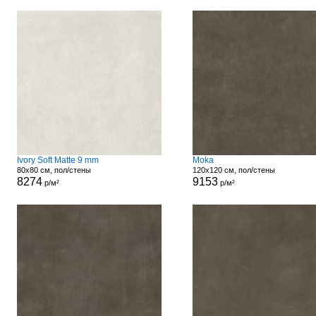
Ivory Soft Matte 9 mm
Moka
80x80 см, пол/стены
120x120 см, пол/стены
8274
9153
р/м²
р/м²