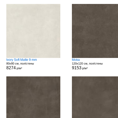
Ivory Soft Matte 9 mm
Moka
80x80 см, пол/стены
120x120 см, пол/стены
8274
9153
р/м²
р/м²