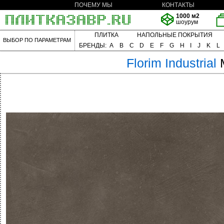
ПОЧЕМУ МЫ
КОНТАКТЫ
1000 м2
шоурум
ПЛИТКА
НАПОЛЬНЫЕ ПОКРЫТИЯ
ВЫБОР ПО ПАРАМЕТРАМ
БРЕНДЫ:
A
B
C
D
E
F
G
H
I
J
K
L
Florim
Industrial