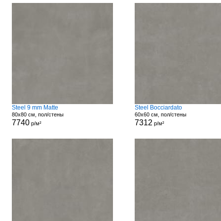
Steel 9 mm Matte
Steel Bocciardato
80x80 см, пол/стены
60x60 см, пол/стены
7740
7312
р/м²
р/м²