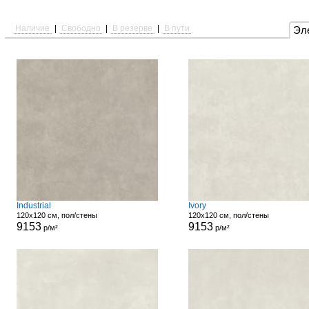
Наличие
|
Свободно
|
В резерве
|
В пути
Эл
Industrial
Ivory
120x120 см, пол/стены
120x120 см, пол/стены
9153
9153
р/м²
р/м²