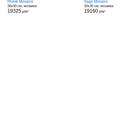
Plomb Mosaico
Sage Mosaico
30x30 см, мозаика
30x30 см, мозаика
19325
19160
р/м²
р/м²