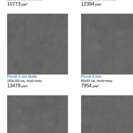
10773
12394
р/м²
р/м²
Plomb 6 mm Matte
Plomb 9 mm
160x160 см, пол/стены
60x60 см, пол/стены
13479
7954
р/м²
р/м²