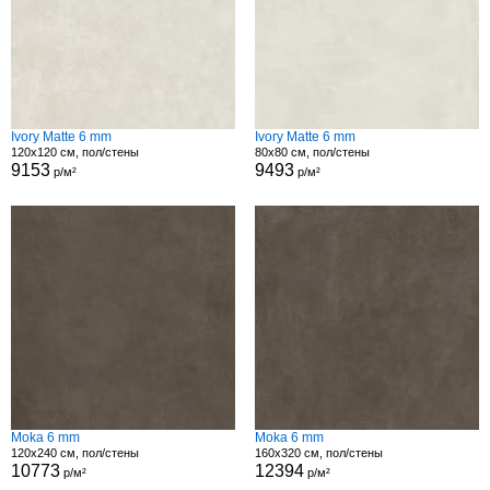
Ivory Matte 6 mm
Ivory Matte 6 mm
120x120 см, пол/стены
80x80 см, пол/стены
9153
9493
р/м²
р/м²
Moka 6 mm
Moka 6 mm
120x240 см, пол/стены
160x320 см, пол/стены
10773
12394
р/м²
р/м²