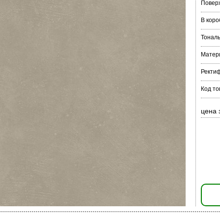
Повер
В коро
Тонал
Матер
Ректи
Код то
цена 