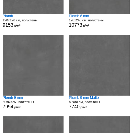
Plomb
Plomb 6 mm
120x120 см, пол/стены
120x240 см, пол/стены
9153
10773
р/м²
р/м²
Plomb 9 mm
Plomb 9 mm Matte
60x60 см, пол/стены
80x80 см, пол/стены
7954
7740
р/м²
р/м²