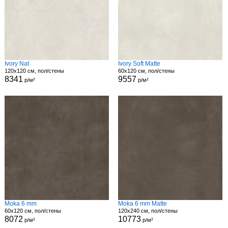
Ivory Nat
Ivory Soft Matte
120x120 см, пол/стены
60x120 см, пол/стены
8341
9557
р/м²
р/м²
Moka 6 mm
Moka 6 mm Matte
60x120 см, пол/стены
120x240 см, пол/стены
8072
10773
р/м²
р/м²