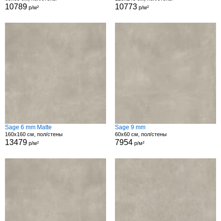
10789
10773
р/м²
р/м²
Sage 6 mm Matte
Sage 9 mm
160x160 см, пол/стены
60x60 см, пол/стены
13479
7954
р/м²
р/м²