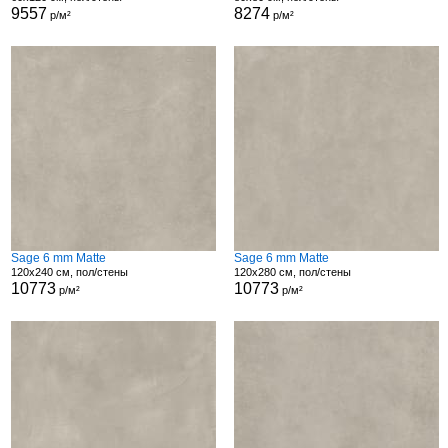
9557
8274
р/м²
р/м²
Sage 6 mm Matte
Sage 6 mm Matte
120x240 см, пол/стены
120x280 см, пол/стены
10773
10773
р/м²
р/м²