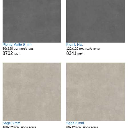
Plomb Matte 9 mm
Plomb Nat
60x120 см, пол/стены
120x120 см, пол/стены
8702
8341
р/м²
р/м²
Sage 6 mm
Sage 6 mm
160x320 см, пол/стены
60x120 см, пол/стены