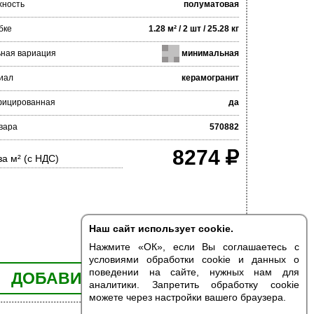
хность
полуматовая
бке
1.28 м² / 2 шт / 25.28 кг
ьная вариация
минимальная
иал
керамогранит
фицированная
да
вара
570882
8274
за м² (с НДС)
Наш сайт использует cookie.
Нажмите «ОК», если Вы соглашаетесь с
условиями обработки cookie и данных о
поведении на сайте, нужных нам для
ДОБАВИТЬ В КОРЗИНУ
аналитики. Запретить обработку cookie
можете через настройки вашего браузера.