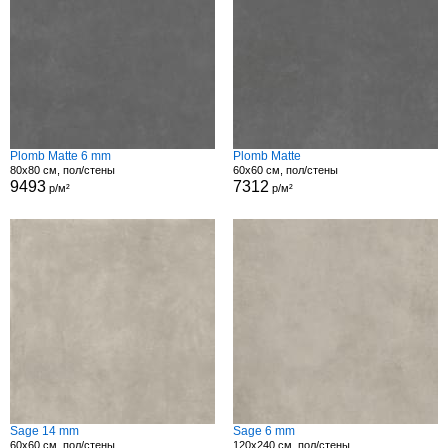
Plomb Matte 6 mm
Plomb Matte
80x80 см, пол/стены
60x60 см, пол/стены
9493
7312
р/м²
р/м²
Sage 14 mm
Sage 6 mm
60x60 см, пол/стены
120x240 см, пол/стены