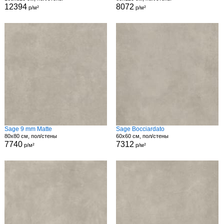
12394
8072
р/м²
р/м²
Sage 9 mm Matte
Sage Bocciardato
80x80 см, пол/стены
60x60 см, пол/стены
7740
7312
р/м²
р/м²