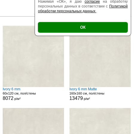
Нажимая «ОК», я даю
согласие
на обработку
персональных данных в соответствии с
Политикой
обработки персональных данных
.
|
|
Есть образец
Поверхность
Размер
ОК
Ivory 6 mm
Ivory 6 mm Matte
60x120 см, пол/стены
160x160 см, пол/стены
8072
13479
р/м²
р/м²