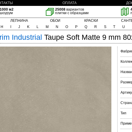
НТАКТЫ
ОПЛАТА
ДО
1000 м2
25008
вариантов
шоурум
плитки с образцами
ЛЕПНИНА
ОБОИ
КРАСКИ
САНТ
H
I
J
K
L
M
N
O
P
Q
R
S
T
U
rim
Industrial
Taupe Soft Matte 9 mm 8
Фабри
Колле
Назва
Разме
Артик
Стран
Тип
Приме