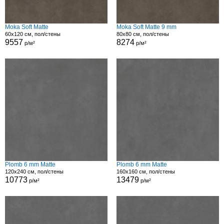
Moka Soft Matte
Moka Soft Matte 9 mm
60x120 см, пол/стены
80x80 см, пол/стены
9557
8274
р/м²
р/м²
Plomb 6 mm Matte
Plomb 6 mm Matte
120x240 см, пол/стены
160x160 см, пол/стены
10773
13479
р/м²
р/м²