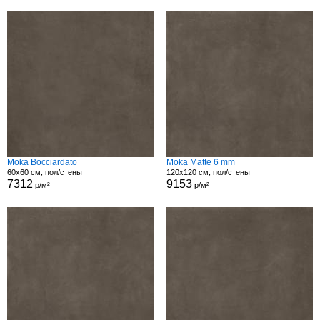
Moka Bocciardato
Moka Matte 6 mm
60x60 см, пол/стены
120x120 см, пол/стены
7312
9153
р/м²
р/м²