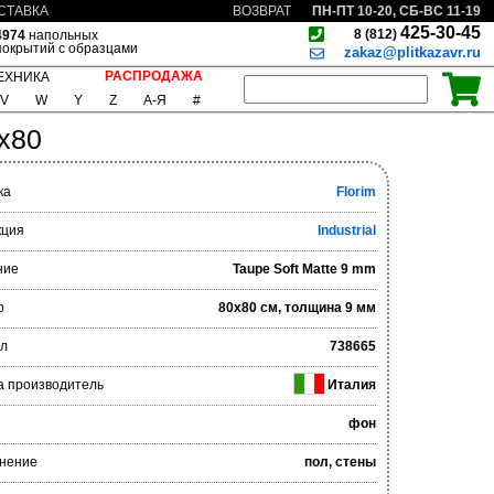
ПН-ПТ 10-20, СБ-ВС 11-19
СТАВКА
ВОЗВРАТ
425-30-45
8 (812)
4974
напольных
покрытий с образцами
zakaz@plitkazavr.ru
РАСПРОДАЖА
ЕХНИКА
V
W
Y
Z
А-Я
#
0x80
ка
Florim
кция
Industrial
ние
Taupe Soft Matte 9 mm
р
80x80 см, толщина 9 мм
ул
738665
а производитель
Италия
фон
нение
пол, стены