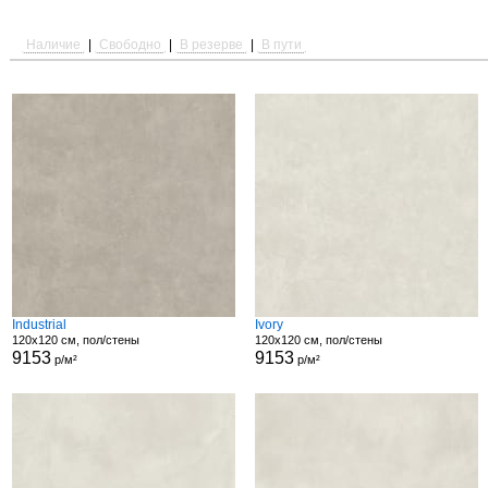
Наличие
|
Свободно
|
В резерве
|
В пути
Industrial
Ivory
120x120 см, пол/стены
120x120 см, пол/стены
9153
9153
р/м²
р/м²