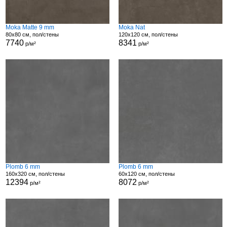
Moka Matte 9 mm
Moka Nat
80x80 см, пол/стены
120x120 см, пол/стены
7740
8341
р/м²
р/м²
Plomb 6 mm
Plomb 6 mm
160x320 см, пол/стены
60x120 см, пол/стены
12394
8072
р/м²
р/м²