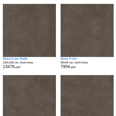
Moka 6 mm Matte
Moka 9 mm
160x160 см, пол/стены
60x60 см, пол/стены
13479
7954
р/м²
р/м²