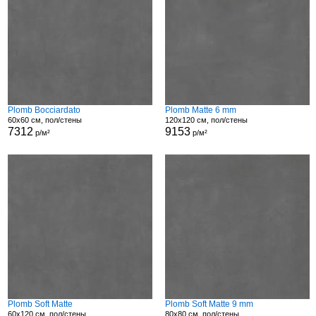
Plomb Bocciardato
Plomb Matte 6 mm
60x60 см, пол/стены
120x120 см, пол/стены
7312
9153
р/м²
р/м²
Plomb Soft Matte
Plomb Soft Matte 9 mm
60x120 см, пол/стены
80x80 см, пол/стены