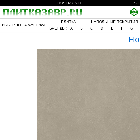
ПОЧЕМУ МЫ
КО
ПЛИТКА
НАПОЛЬНЫЕ ПОКРЫТИЯ
ВЫБОР ПО ПАРАМЕТРАМ
БРЕНДЫ:
A
B
C
D
E
F
G
Flo