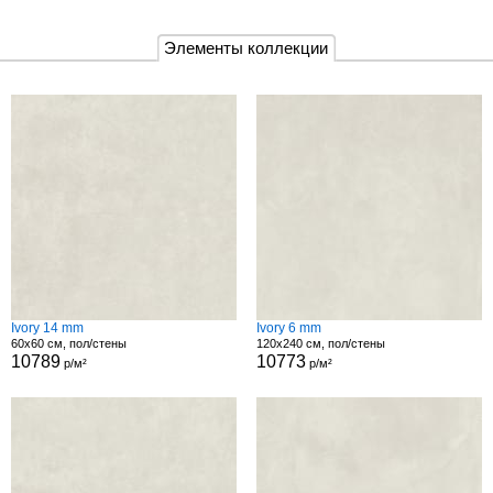
Элементы коллекции
Ivory 14 mm
Ivory 6 mm
60x60 см, пол/стены
120x240 см, пол/стены
10789
10773
р/м²
р/м²