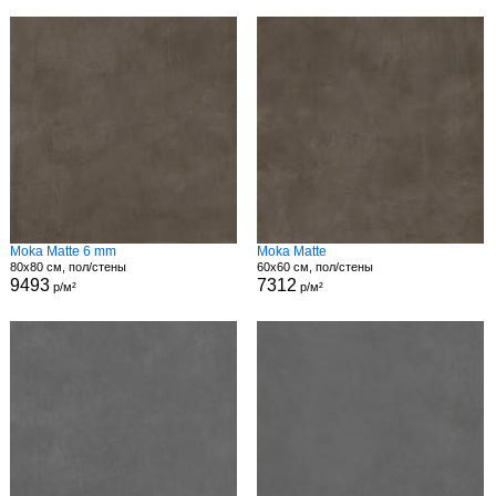
Moka Matte 6 mm
Moka Matte
80x80 см, пол/стены
60x60 см, пол/стены
9493
7312
р/м²
р/м²