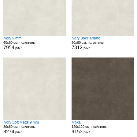
Ivory 9 mm
Ivory Bocciardato
60x60 см, пол/стены
60x60 см, пол/стены
7954
7312
р/м²
р/м²
Ivory Soft Matte 9 mm
Moka
80x80 см, пол/стены
120x120 см, пол/стены
8274
9153
р/м²
р/м²