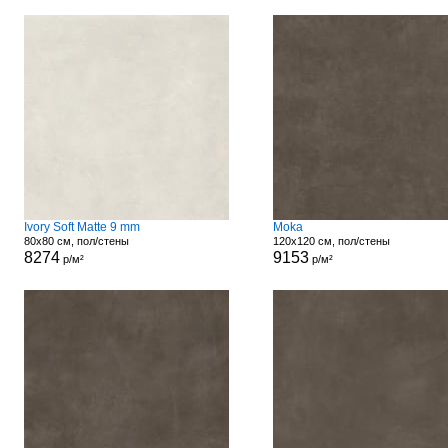
Ivory Soft Matte 9 mm
Moka
80x80 см, пол/стены
120x120 см, пол/стены
8274
9153
р/м²
р/м²