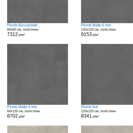
Plomb Bocciardato
Plomb Matte 6 mm
60x60 см, пол/стены
120x120 см, пол/стены
7312
9153
р/м²
р/м²
Plomb Matte 9 mm
Plomb Nat
60x120 см, пол/стены
120x120 см, пол/стены
8702
8341
р/м²
р/м²