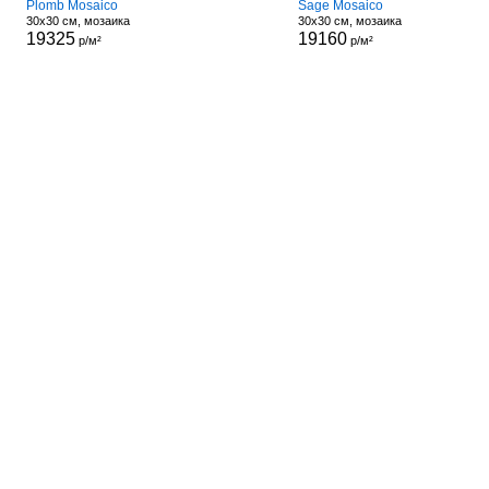
Plomb Mosaico
Sage Mosaico
30x30 см, мозаика
30x30 см, мозаика
19325
19160
р/м²
р/м²