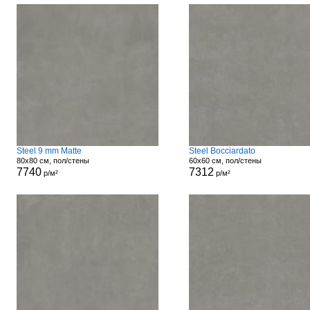
Steel 9 mm Matte
Steel Bocciardato
80x80 см, пол/стены
60x60 см, пол/стены
7740
7312
р/м²
р/м²