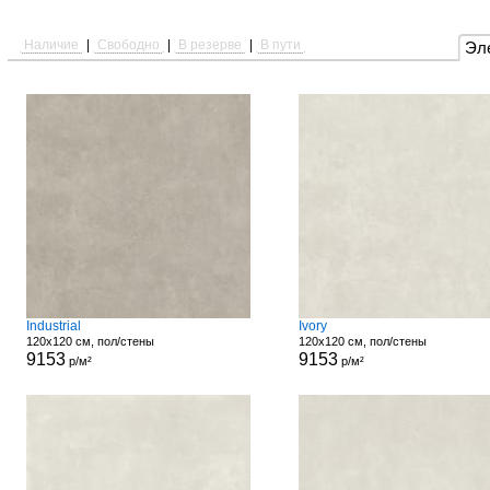
Наличие
|
Свободно
|
В резерве
|
В пути
Эл
Industrial
Ivory
120x120 см, пол/стены
120x120 см, пол/стены
9153
9153
р/м²
р/м²