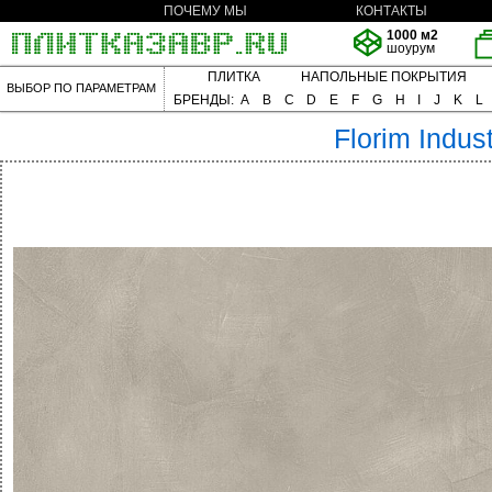
ПОЧЕМУ МЫ
КОНТАКТЫ
1000 м2
шоурум
ПЛИТКА
НАПОЛЬНЫЕ ПОКРЫТИЯ
ВЫБОР ПО ПАРАМЕТРАМ
БРЕНДЫ:
A
B
C
D
E
F
G
H
I
J
K
L
Florim
Indust