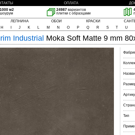
НТАКТЫ
ОПЛАТА
ДО
1000 м2
24987
вариантов
шоурум
плитки с образцами
ЛЕПНИНА
ОБОИ
КРАСКИ
САНТ
H
I
J
K
L
M
N
O
P
Q
R
S
T
U
orim
Industrial
Moka Soft Matte 9 mm 80
Фабри
Колле
Назва
Разме
Артик
Стран
Тип
Приме