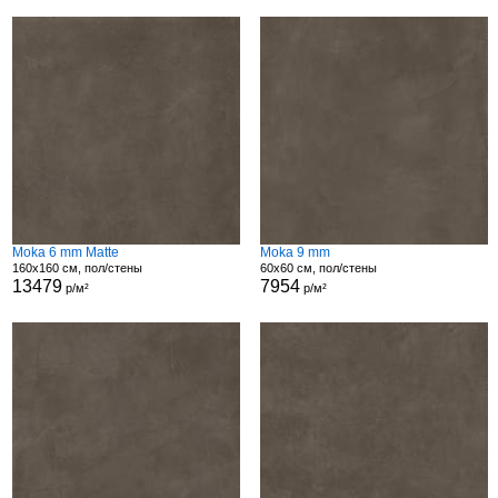
Moka 6 mm Matte
Moka 9 mm
160x160 см, пол/стены
60x60 см, пол/стены
13479
7954
р/м²
р/м²