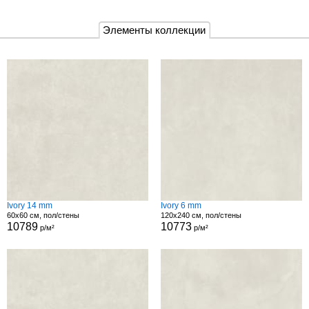
Элементы коллекции
Ivory 14 mm
Ivory 6 mm
60x60 см, пол/стены
120x240 см, пол/стены
10789
10773
р/м²
р/м²