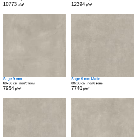
10773
12394
р/м²
р/м²
Sage 9 mm
Sage 9 mm Matte
60x60 см, пол/стены
80x80 см, пол/стены
7954
7740
р/м²
р/м²