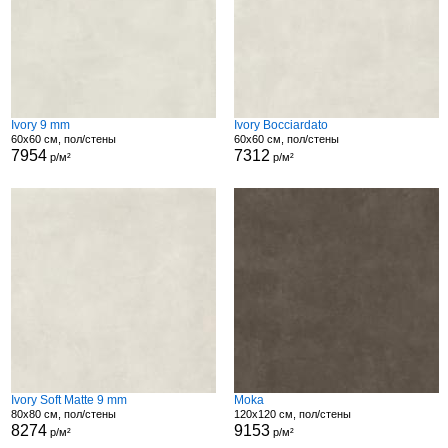
Ivory 9 mm
Ivory Bocciardato
60x60 см, пол/стены
60x60 см, пол/стены
7954
7312
р/м²
р/м²
Ivory Soft Matte 9 mm
Moka
80x80 см, пол/стены
120x120 см, пол/стены
8274
9153
р/м²
р/м²