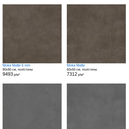
Moka Matte 6 mm
Moka Matte
80x80 см, пол/стены
60x60 см, пол/стены
9493
7312
р/м²
р/м²