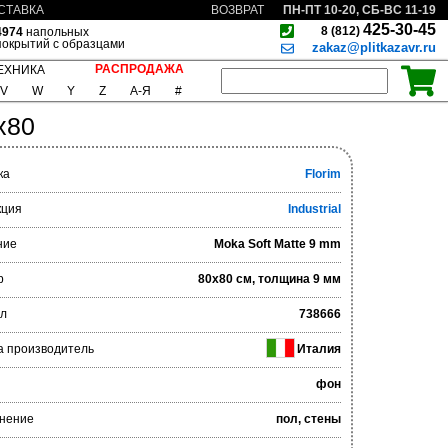
ПН-ПТ 10-20, СБ-ВС 11-19
СТАВКА
ВОЗВРАТ
425-30-45
8 (812)
4974
напольных
покрытий с образцами
zakaz@plitkazavr.ru
РАСПРОДАЖА
ЕХНИКА
V
W
Y
Z
А-Я
#
x80
ка
Florim
кция
Industrial
ние
Moka Soft Matte 9 mm
р
80x80 см, толщина 9 мм
ул
738666
а производитель
Италия
фон
нение
пол, стены