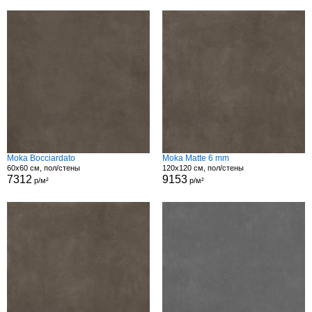
Moka Bocciardato
Moka Matte 6 mm
60x60 см, пол/стены
120x120 см, пол/стены
7312
9153
р/м²
р/м²