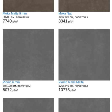
Moka Matte 9 mm
Moka Nat
80x80 см, пол/стены
120x120 см, пол/стены
7740
8341
р/м²
р/м²
Plomb 6 mm
Plomb 6 mm Matte
60x120 см, пол/стены
120x240 см, пол/стены
8072
10773
р/м²
р/м²