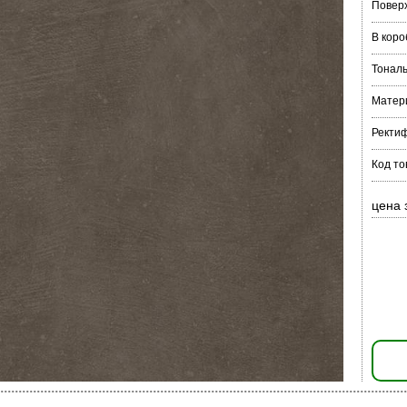
Повер
В коро
Тонал
Матер
Ректи
Код то
цена 