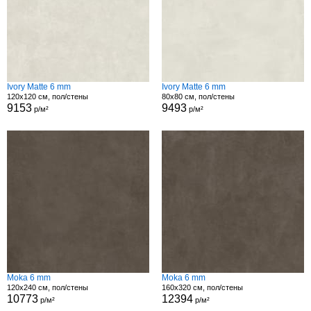
Ivory Matte 6 mm
Ivory Matte 6 mm
120x120 см, пол/стены
80x80 см, пол/стены
9153
9493
р/м²
р/м²
Moka 6 mm
Moka 6 mm
120x240 см, пол/стены
160x320 см, пол/стены
10773
12394
р/м²
р/м²