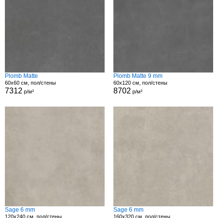
Plomb Matte
Plomb Matte 9 mm
60x60 см, пол/стены
60x120 см, пол/стены
7312
8702
р/м²
р/м²
Sage 6 mm
Sage 6 mm
120x240 см, пол/стены
160x320 см, пол/стены