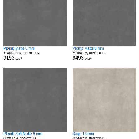
Plomb Matte 6 mm
Plomb Matte 6 mm
120x120 см, пол/стены
80x80 см, пол/стены
9153
9493
р/м²
р/м²
Plomb Soft Matte 9 mm
Sage 14 mm
80x80 см, пол/стены
60x60 см, пол/стены