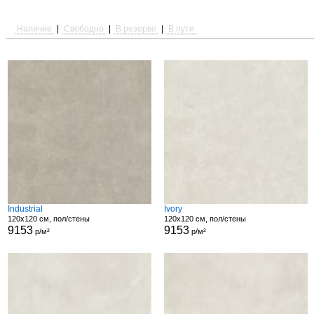
Наличие
|
Свободно
|
В резерве
|
В пути
Industrial
Ivory
120x120 см, пол/стены
120x120 см, пол/стены
9153
9153
р/м²
р/м²