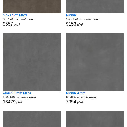
Moka Soft Matte
Plomb
60x120 см, пол/стены
120x120 см, пол/стены
9557
9153
р/м²
р/м²
Plomb 6 mm Matte
Plomb 9 mm
160x160 см, пол/стены
60x60 см, пол/стены
13479
7954
р/м²
р/м²