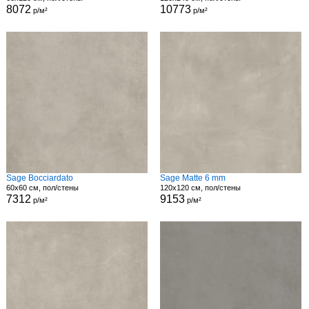
8072
10773
р/м²
р/м²
Sage Bocciardato
Sage Matte 6 mm
60x60 см, пол/стены
120x120 см, пол/стены
7312
9153
р/м²
р/м²