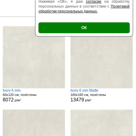
Нажимая «ОК», я даю
согласие
на обработку
персональных данных в соответствии с
Политикой
обработки персональных данных
.
|
|
Есть образец
Поверхность
Размер
ОК
Ivory 6 mm
Ivory 6 mm Matte
60x120 см, пол/стены
160x160 см, пол/стены
8072
13479
р/м²
р/м²