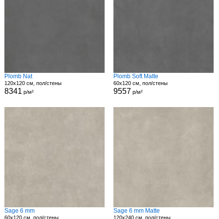
Plomb Nat
Plomb Soft Matte
120x120 см, пол/стены
60x120 см, пол/стены
8341
9557
р/м²
р/м²
Sage 6 mm
Sage 6 mm Matte
60x120 см, пол/стены
120x240 см, пол/стены