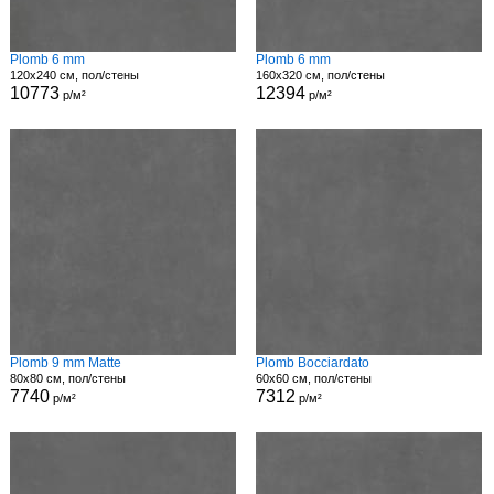
Plomb 6 mm
Plomb 6 mm
120x240 см, пол/стены
160x320 см, пол/стены
10773
12394
р/м²
р/м²
Plomb 9 mm Matte
Plomb Bocciardato
80x80 см, пол/стены
60x60 см, пол/стены
7740
7312
р/м²
р/м²