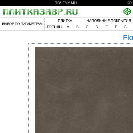
ПОЧЕМУ МЫ
КО
ПЛИТКА
НАПОЛЬНЫЕ ПОКРЫТИЯ
ВЫБОР ПО ПАРАМЕТРАМ
БРЕНДЫ:
A
B
C
D
E
F
G
Fl