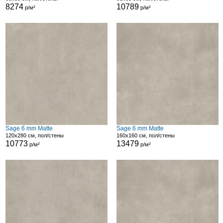
8274
10789
р/м²
р/м²
Sage 6 mm Matte
Sage 6 mm Matte
120x280 см, пол/стены
160x160 см, пол/стены
10773
13479
р/м²
р/м²