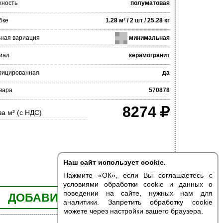
хность
полуматовая
бке
1.28 м² / 2 шт / 25.28 кг
ьная вариация
минимальная
иал
керамогранит
фицированная
да
вара
570878
8274
за м² (с НДС)
Наш сайт использует cookie.
Нажмите «ОК», если Вы соглашаетесь с
условиями обработки cookie и данных о
поведении на сайте, нужных нам для
ДОБАВИТЬ В КОРЗИНУ
аналитики. Запретить обработку cookie
можете через настройки вашего браузера.