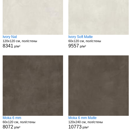
Ivory Nat
Ivory Soft Matte
120x120 см, пол/стены
60x120 см, пол/стены
8341
9557
р/м²
р/м²
Moka 6 mm
Moka 6 mm Matte
60x120 см, пол/стены
120x240 см, пол/стены
8072
10773
р/м²
р/м²