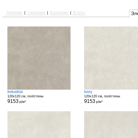
Наличие
|
Свободно
|
В резерве
|
В пути
Эл
Industrial
Ivory
120x120 см, пол/стены
120x120 см, пол/стены
9153
9153
р/м²
р/м²