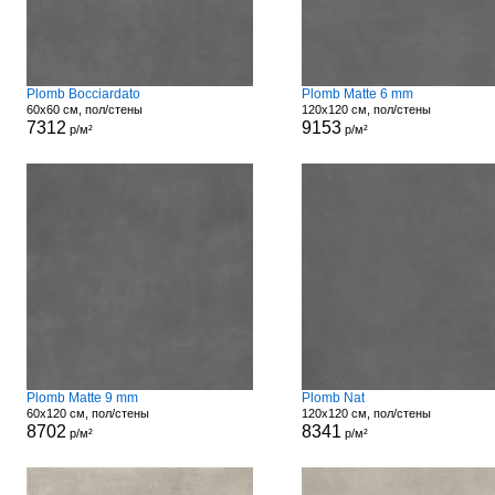
Plomb Bocciardato
Plomb Matte 6 mm
60x60 см, пол/стены
120x120 см, пол/стены
7312
9153
р/м²
р/м²
Plomb Matte 9 mm
Plomb Nat
60x120 см, пол/стены
120x120 см, пол/стены
8702
8341
р/м²
р/м²