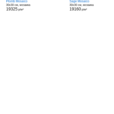
Plomb Mosaico
Sage Mosaico
30x30 см, мозаика
30x30 см, мозаика
19325
19160
р/м²
р/м²