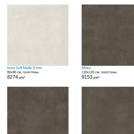
Ivory Soft Matte 9 mm
Moka
80x80 см, пол/стены
120x120 см, пол/стены
8274
9153
р/м²
р/м²