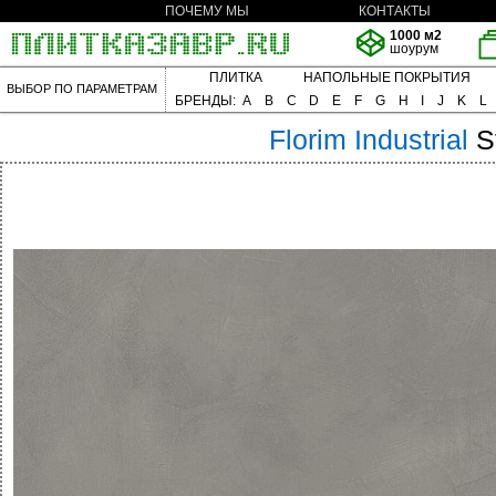
ПОЧЕМУ МЫ
КОНТАКТЫ
1000 м2
шоурум
ПЛИТКА
НАПОЛЬНЫЕ ПОКРЫТИЯ
ВЫБОР ПО ПАРАМЕТРАМ
БРЕНДЫ:
A
B
C
D
E
F
G
H
I
J
K
L
Florim
Industrial
S