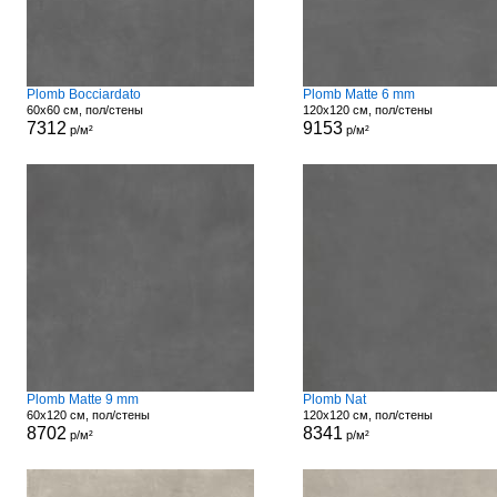
Plomb Bocciardato
Plomb Matte 6 mm
60x60 см, пол/стены
120x120 см, пол/стены
7312
9153
р/м²
р/м²
Plomb Matte 9 mm
Plomb Nat
60x120 см, пол/стены
120x120 см, пол/стены
8702
8341
р/м²
р/м²