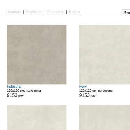
Наличие
|
Свободно
|
В резерве
|
В пути
Эл
Industrial
Ivory
120x120 см, пол/стены
120x120 см, пол/стены
9153
9153
р/м²
р/м²