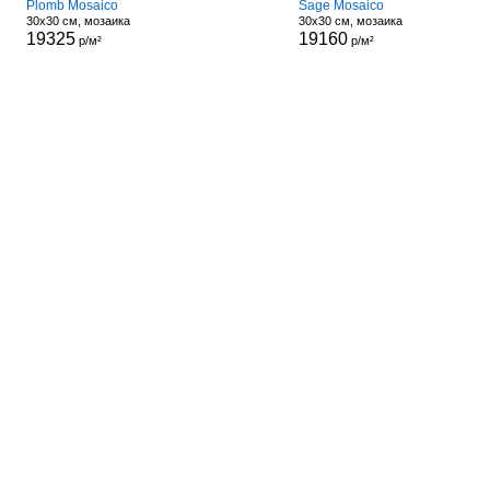
Plomb Mosaico
Sage Mosaico
30x30 см, мозаика
30x30 см, мозаика
19325
19160
р/м²
р/м²