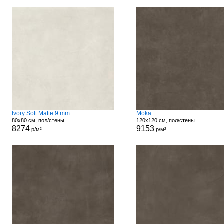
Ivory Soft Matte 9 mm
Moka
80x80 см, пол/стены
120x120 см, пол/стены
8274
9153
р/м²
р/м²