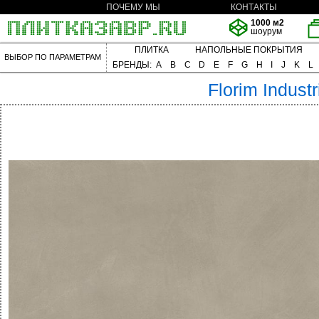
ПОЧЕМУ МЫ
КОНТАКТЫ
1000 м2
шоурум
ПЛИТКА
НАПОЛЬНЫЕ ПОКРЫТИЯ
ВЫБОР ПО ПАРАМЕТРАМ
БРЕНДЫ:
A
B
C
D
E
F
G
H
I
J
K
L
Florim
Industr