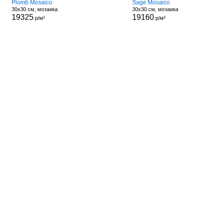
Plomb Mosaico
Sage Mosaico
30x30 см, мозаика
30x30 см, мозаика
19325
19160
р/м²
р/м²