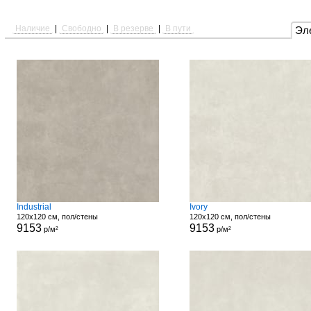
Наличие
|
Свободно
|
В резерве
|
В пути
Эл
Industrial
Ivory
120x120 см, пол/стены
120x120 см, пол/стены
9153
9153
р/м²
р/м²