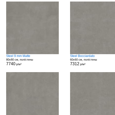
Steel 9 mm Matte
Steel Bocciardato
80x80 см, пол/стены
60x60 см, пол/стены
7740
7312
р/м²
р/м²