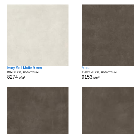
Ivory Soft Matte 9 mm
Moka
80x80 см, пол/стены
120x120 см, пол/стены
8274
9153
р/м²
р/м²