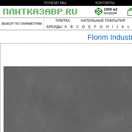
ПОЧЕМУ МЫ
КОНТАКТЫ
1000 м2
шоурум
ПЛИТКА
НАПОЛЬНЫЕ ПОКРЫТИЯ
ВЫБОР ПО ПАРАМЕТРАМ
БРЕНДЫ:
A
B
C
D
E
F
G
H
I
J
K
L
Florim
Industr