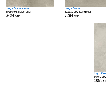
Beige Matte 9 mm
Beige Matte
80x80 см, пол/стены
60x120 см, пол/стены
6424
7294
р/м²
р/м²
Light Gr
60x60 см
10937