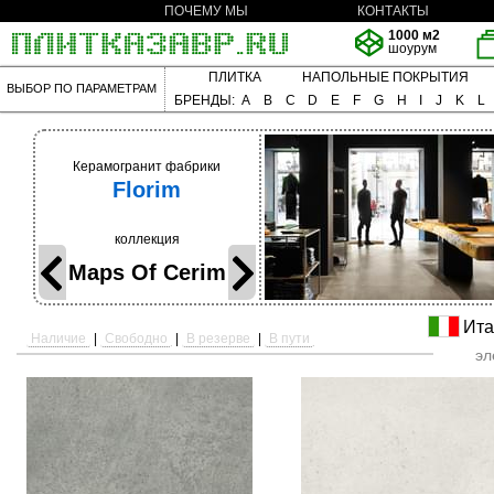
ПОЧЕМУ МЫ
КОНТАКТЫ
1000 м2
шоурум
ПЛИТКА
НАПОЛЬНЫЕ ПОКРЫТИЯ
ВЫБОР ПО ПАРАМЕТРАМ
БРЕНДЫ:
A
B
C
D
E
F
G
H
I
J
K
L
Керамогранит фабрики
Florim
коллекция
Maps Of Cerim
Ита
Наличие
|
Свободно
|
В резерве
|
В пути
эл