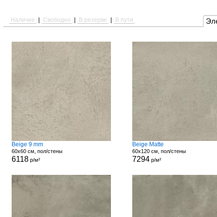
Наличие
|
Свободно
|
В резерве
|
В пути
Эл
Beige 9 mm
Beige Matte
60x60 см, пол/стены
60x120 см, пол/стены
6118
7294
р/м²
р/м²