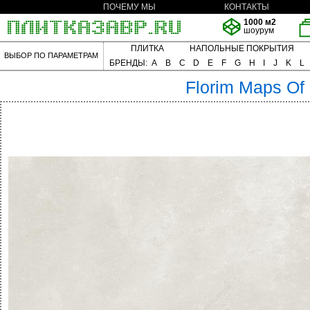
ПОЧЕМУ МЫ
КОНТАКТЫ
1000 м2
шоурум
ПЛИТКА
НАПОЛЬНЫЕ ПОКРЫТИЯ
ВЫБОР ПО ПАРАМЕТРАМ
БРЕНДЫ:
A
B
C
D
E
F
G
H
I
J
K
L
Florim
Maps Of