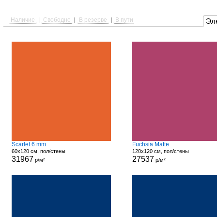
Наличие
|
Свободно
|
В резерве
|
В пути
Эл
Scarlet 6 mm
Fuchsia Matte
60x120 см, пол/стены
120x120 см, пол/стены
31967
27537
р/м²
р/м²