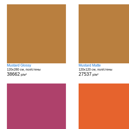
Mustard Glossy
Mustard Matte
120x280 см, пол/стены
120x120 см, пол/стены
38662
27537
р/м²
р/м²