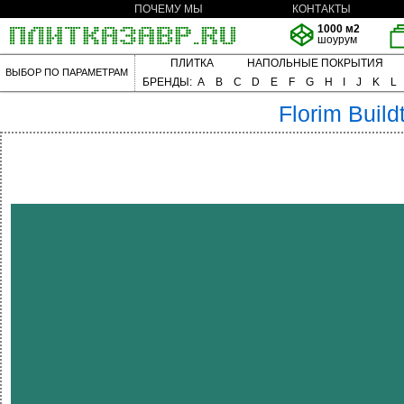
ПОЧЕМУ МЫ
КОНТАКТЫ
1000 м2
шоурум
ПЛИТКА
НАПОЛЬНЫЕ ПОКРЫТИЯ
ВЫБОР ПО ПАРАМЕТРАМ
БРЕНДЫ:
A
B
C
D
E
F
G
H
I
J
K
L
Florim
Build