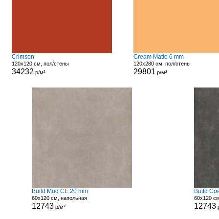
Crimson
Cream Matte 6 mm
120x120 см, пол/стены
120x280 см, пол/стены
34232
29801
р/м²
р/м²
Build Mud CE 20 mm
Build Co
60x120 см, напольная
60x120 с
12743
12743
р/м²