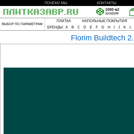
ПОЧЕМУ МЫ
КОНТАКТЫ
1000 м2
шоурум
ПЛИТКА
НАПОЛЬНЫЕ ПОКРЫТИЯ
ВЫБОР ПО ПАРАМЕТРАМ
БРЕНДЫ:
A
B
C
D
E
F
G
H
I
J
K
L
Florim
Buildtech 2