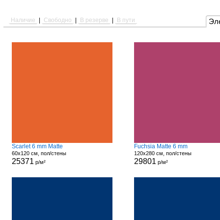
Наличие
|
Свободно
|
В резерве
|
В пути
Эл
Scarlet 6 mm Matte
Fuchsia Matte 6 mm
60x120 см, пол/стены
120x280 см, пол/стены
25371
29801
р/м²
р/м²