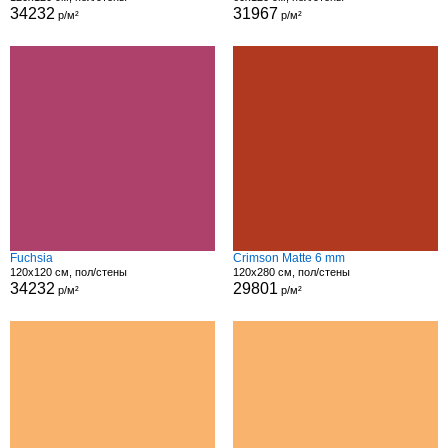
34232
31967
р/м²
р/м²
Fuchsia
Crimson Matte 6 mm
120x120 см, пол/стены
120x280 см, пол/стены
34232
29801
р/м²
р/м²