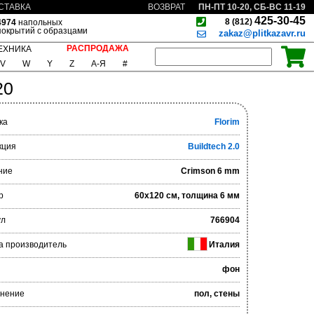
ПН-ПТ 10-20, СБ-ВС 11-19
СТАВКА
ВОЗВРАТ
425-30-45
8 (812)
4974
напольных
покрытий с образцами
zakaz@plitkazavr.ru
РАСПРОДАЖА
ЕХНИКА
V
W
Y
Z
А-Я
#
20
ка
Florim
кция
Buildtech 2.0
ние
Crimson 6 mm
р
60x120 см, толщина 6 мм
ул
766904
а производитель
Италия
фон
нение
пол, стены