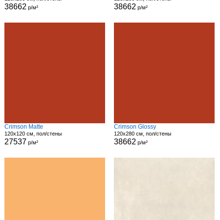
38662
38662
р/м²
р/м²
Crimson Matte
Crimson Glossy
120x120 см, пол/стены
120x280 см, пол/стены
27537
38662
р/м²
р/м²