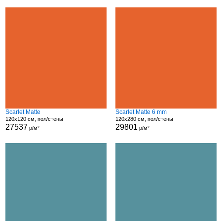
Scarlet Matte
Scarlet Matte 6 mm
120x120 см, пол/стены
120x280 см, пол/стены
27537
29801
р/м²
р/м²