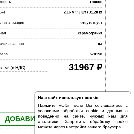
хность
глянец
бке
2.16 м² / 3 шт / 31.28 кг
ьная вариация
отсутствует
иал
керамогранит
фицированная
да
овара
570158
31967
за м² (с НДС)
Наш сайт использует cookie.
Нажмите «ОК», если Вы соглашаетесь с
условиями обработки cookie и данных о
поведении на сайте, нужных нам для
ДОБАВИТЬ В КОРЗИНУ
аналитики. Запретить обработку cookie
можете через настройки вашего браузера.