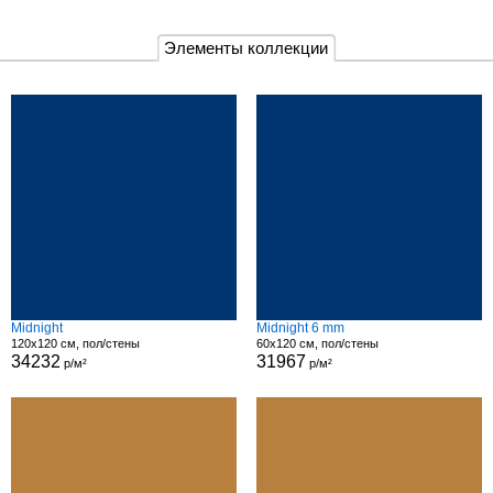
Элементы коллекции
Midnight
Midnight 6 mm
120x120 см, пол/стены
60x120 см, пол/стены
34232
31967
р/м²
р/м²