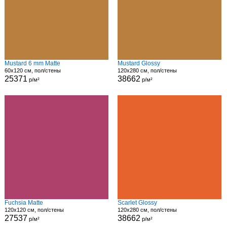
Mustard 6 mm Matte
Mustard Glossy
60x120 см, пол/стены
120x280 см, пол/стены
25371
38662
р/м²
р/м²
Fuchsia Matte
Scarlet Glossy
120x120 см, пол/стены
120x280 см, пол/стены
27537
38662
р/м²
р/м²