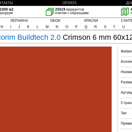
НТАКТЫ
ОПЛАТА
ДО
1000 м2
25019
вариантов
шоурум
плитки с образцами
ЛЕПНИНА
ОБОИ
КРАСКИ
САНТ
H
I
J
K
L
M
N
O
P
Q
R
S
T
U
lorim
Buildtech 2.0
Crimson 6 mm 60x1
Фабри
Колле
Назва
Разме
Артик
Стран
Тип
Приме