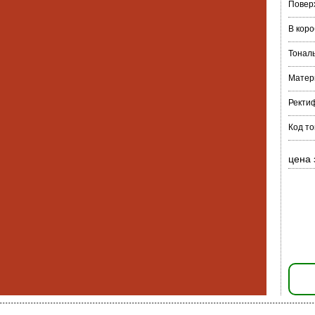
Повер
В коро
Тонал
Матер
Ректи
Код т
цена 