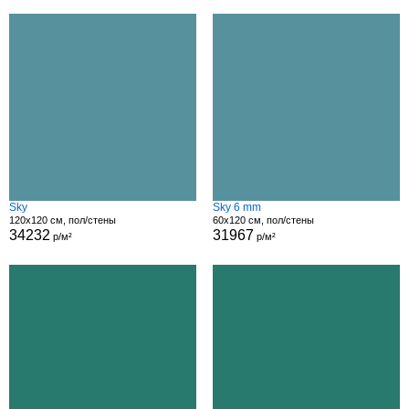
Sky
Sky 6 mm
120x120 см, пол/стены
60x120 см, пол/стены
34232
31967
р/м²
р/м²