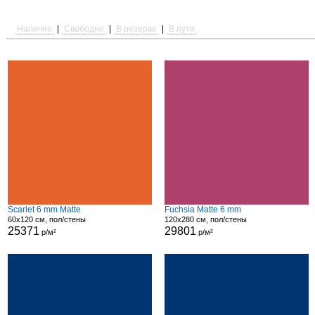
Наличие
|
Свободно
|
В резерве
|
В пути
Scarlet 6 mm Matte
Fuchsia Matte 6 mm
60x120 см, пол/стены
120x280 см, пол/стены
25371
29801
р/м²
р/м²