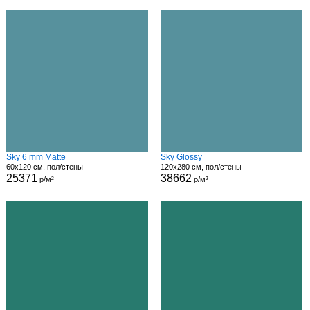
Sky 6 mm Matte
Sky Glossy
60x120 см, пол/стены
120x280 см, пол/стены
25371
38662
р/м²
р/м²