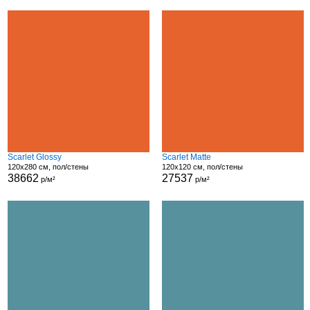
Scarlet Glossy
Scarlet Matte
120x280 см, пол/стены
120x120 см, пол/стены
38662
27537
р/м²
р/м²