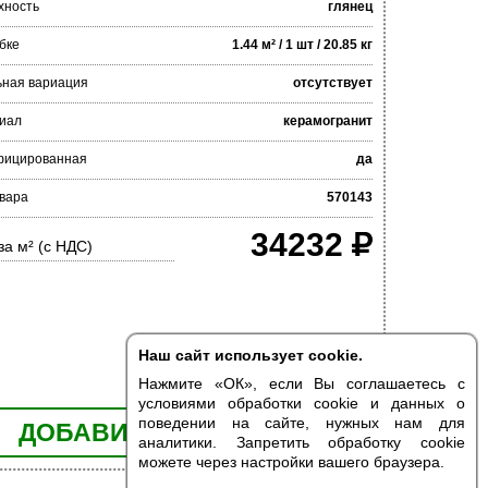
хность
глянец
бке
1.44 м² / 1 шт / 20.85 кг
ьная вариация
отсутствует
иал
керамогранит
фицированная
да
овара
570143
34232
за м² (с НДС)
Наш сайт использует cookie.
Нажмите «ОК», если Вы соглашаетесь с
условиями обработки cookie и данных о
поведении на сайте, нужных нам для
ДОБАВИТЬ В КОРЗИНУ
аналитики. Запретить обработку cookie
можете через настройки вашего браузера.