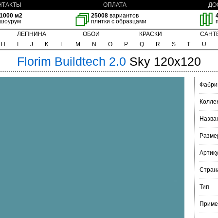
НТАКТЫ
ОПЛАТА
ДО
1000 м2
25008
вариантов
шоурум
плитки с образцами
ЛЕПНИНА
ОБОИ
КРАСКИ
САНТ
H
I
J
K
L
M
N
O
P
Q
R
S
T
U
Florim
Buildtech 2.0
Sky 120x120
Фабри
Колле
Назва
Разме
Артик
Стран
Тип
Приме