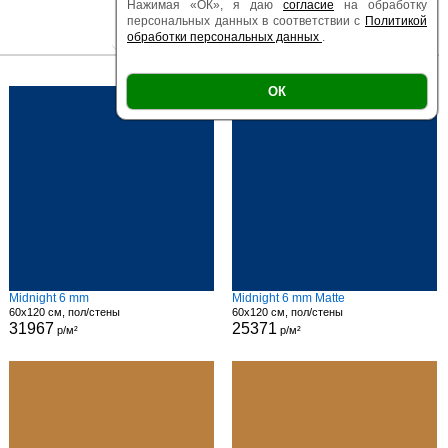
Нажимая «ОК», я даю
согласие
на обработку
персональных данных в соответствии с
Политикой
обработки персональных данных
.
|
|
Есть образец
Поверхность
Размер
ОК
Midnight 6 mm
Midnight 6 mm Matte
60x120 см, пол/стены
60x120 см, пол/стены
31967
25371
р/м²
р/м²