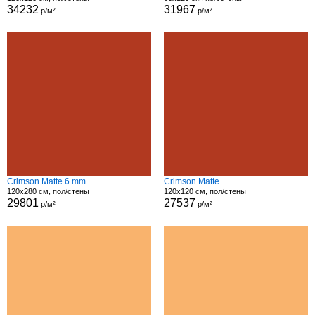
34232
31967
р/м²
р/м²
Crimson Matte 6 mm
Crimson Matte
120x280 см, пол/стены
120x120 см, пол/стены
29801
27537
р/м²
р/м²