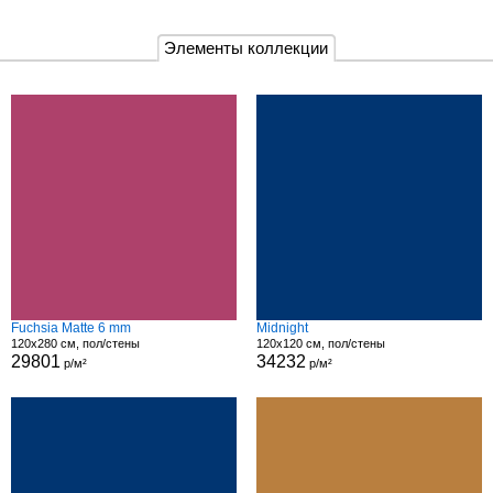
Элементы коллекции
Fuchsia Matte 6 mm
Midnight
120x280 см, пол/стены
120x120 см, пол/стены
29801
34232
р/м²
р/м²