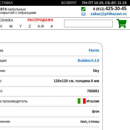
ПН-ПТ 10-20, СБ-ВС 11-19
СТАВКА
ВОЗВРАТ
425-30-45
8 (812)
4974
напольных
покрытий с образцами
zakaz@plitkazavr.ru
РАСПРОДАЖА
ЕХНИКА
V
W
Y
Z
А-Я
#
ка
Florim
кция
Buildtech 2.0
ние
Sky
р
120x120 см, толщина 6 мм
ул
766881
а производитель
Италия
фон
нение
пол, стены