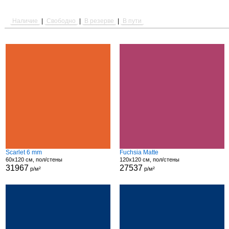
Наличие
|
Свободно
|
В резерве
|
В пути
Scarlet 6 mm
Fuchsia Matte
60x120 см, пол/стены
120x120 см, пол/стены
31967
27537
р/м²
р/м²