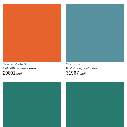
Scarlet Matte 6 mm
Sky 6 mm
120x280 см, пол/стены
60x120 см, пол/стены
29801
31967
р/м²
р/м²