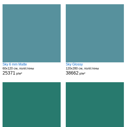
Sky 6 mm Matte
Sky Glossy
60x120 см, пол/стены
120x280 см, пол/стены
25371
38662
р/м²
р/м²