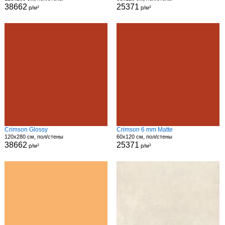
38662
25371
р/м²
р/м²
Crimson Glossy
Crimson 6 mm Matte
120x280 см, пол/стены
60x120 см, пол/стены
38662
25371
р/м²
р/м²