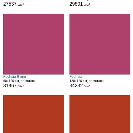
27537
29801
р/м²
р/м²
Fuchsia 6 mm
Fuchsia
60x120 см, пол/стены
120x120 см, пол/стены
31967
34232
р/м²
р/м²