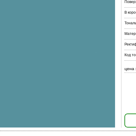
Повер
В коро
Тонал
Матер
Ректи
Код т
цена 