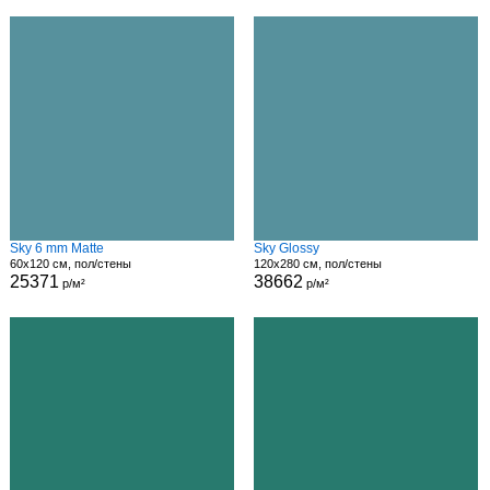
Sky 6 mm Matte
Sky Glossy
60x120 см, пол/стены
120x280 см, пол/стены
25371
38662
р/м²
р/м²