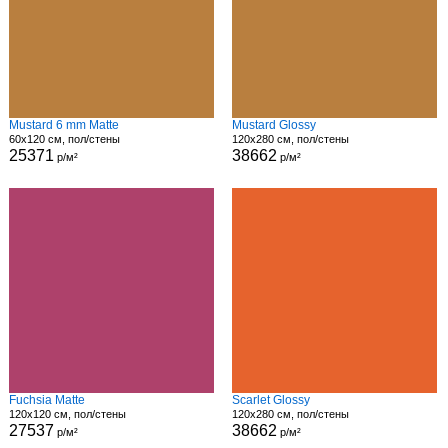
Mustard 6 mm Matte
Mustard Glossy
60x120 см, пол/стены
120x280 см, пол/стены
25371
38662
р/м²
р/м²
Fuchsia Matte
Scarlet Glossy
120x120 см, пол/стены
120x280 см, пол/стены
27537
38662
р/м²
р/м²