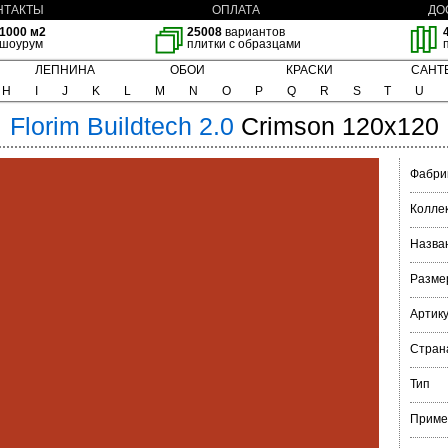
НТАКТЫ
ОПЛАТА
ДО
1000 м2
25008
вариантов
шоурум
плитки с образцами
ЛЕПНИНА
ОБОИ
КРАСКИ
САНТ
H
I
J
K
L
M
N
O
P
Q
R
S
T
U
Florim
Buildtech 2.0
Crimson 120x120
Фабри
Колле
Назва
Разме
Артик
Стран
Тип
Приме