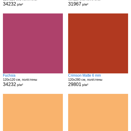
34232
31967
р/м²
р/м²
Fuchsia
Crimson Matte 6 mm
120x120 см, пол/стены
120x280 см, пол/стены
34232
29801
р/м²
р/м²