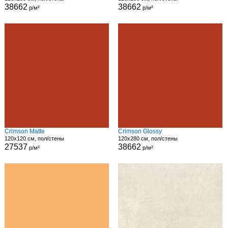
38662
38662
р/м²
р/м²
Crimson Matte
Crimson Glossy
120x120 см, пол/стены
120x280 см, пол/стены
27537
38662
р/м²
р/м²