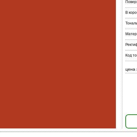
Повер
В коро
Тонал
Матер
Ректи
Код т
цена 