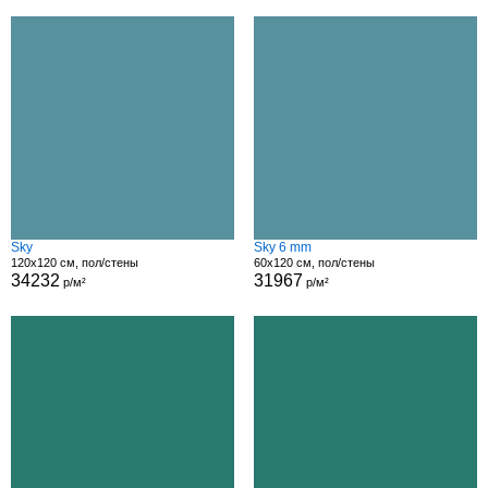
Sky
Sky 6 mm
120x120 см, пол/стены
60x120 см, пол/стены
34232
31967
р/м²
р/м²