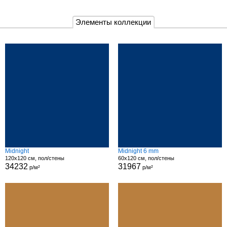
Элементы коллекции
Midnight
Midnight 6 mm
120x120 см, пол/стены
60x120 см, пол/стены
34232
31967
р/м²
р/м²