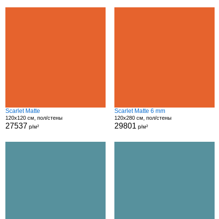
Scarlet Matte
Scarlet Matte 6 mm
120x120 см, пол/стены
120x280 см, пол/стены
27537
29801
р/м²
р/м²