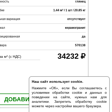
хность
глянец
бке
1.44 м² / 1 шт / 20.85 кг
ьная вариация
отсутствует
иал
керамогранит
фицированная
да
овара
570138
34232
за м² (с НДС)
Наш сайт использует cookie.
Нажмите «ОК», если Вы соглашаетесь с
условиями обработки cookie и данных о
поведении на сайте, нужных нам для
ДОБАВИТЬ В КОРЗИНУ
аналитики. Запретить обработку cookie
можете через настройки вашего браузера.