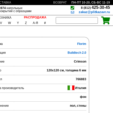
ПН-ПТ 10-20, СБ-ВС 11-19
СТАВКА
ВОЗВРАТ
425-30-45
8 (812)
4974
напольных
покрытий с образцами
zakaz@plitkazavr.ru
РАСПРОДАЖА
ЕХНИКА
V
W
Y
Z
А-Я
#
ка
Florim
кция
Buildtech 2.0
ние
Crimson
р
120x120 см, толщина 6 мм
ул
766883
а производитель
Италия
фон
нение
пол, стены