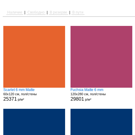
Наличие
|
Свободно
|
В резерве
|
В пути
Scarlet 6 mm Matte
Fuchsia Matte 6 mm
60x120 см, пол/стены
120x280 см, пол/стены
25371
29801
р/м²
р/м²