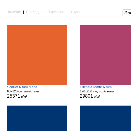
Наличие
|
Свободно
|
В резерве
|
В пути
Эл
Scarlet 6 mm Matte
Fuchsia Matte 6 mm
60x120 см, пол/стены
120x280 см, пол/стены
25371
29801
р/м²
р/м²