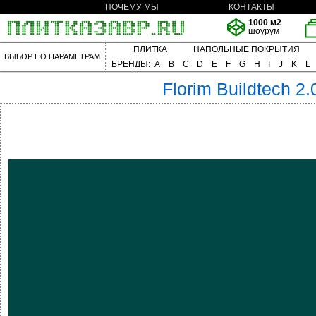
ПОЧЕМУ МЫ
КОНТАКТЫ
1000 м2
шоурум
ПЛИТКА
НАПОЛЬНЫЕ ПОКРЫТИЯ
ВЫБОР ПО ПАРАМЕТРАМ
БРЕНДЫ:
A
B
C
D
E
F
G
H
I
J
K
L
Florim
Buildtech 2.