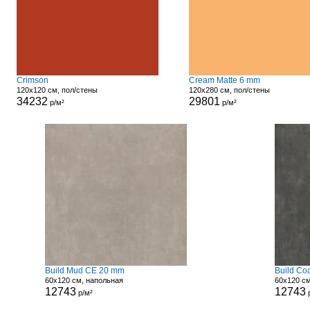
Crimson
Cream Matte 6 mm
120x120 см, пол/стены
120x280 см, пол/стены
34232
29801
р/м²
р/м²
Build Mud CE 20 mm
Build Co
60x120 см, напольная
60x120 с
12743
12743
р/м²