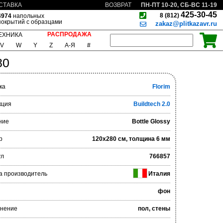
ПН-ПТ 10-20, СБ-ВС 11-19
СТАВКА
ВОЗВРАТ
425-30-45
8 (812)
4974
напольных
покрытий с образцами
zakaz@plitkazavr.ru
РАСПРОДАЖА
ЕХНИКА
V
W
Y
Z
А-Я
#
80
ка
Florim
кция
Buildtech 2.0
ние
Bottle Glossy
р
120x280 см, толщина 6 мм
ул
766857
а производитель
Италия
фон
нение
пол, стены