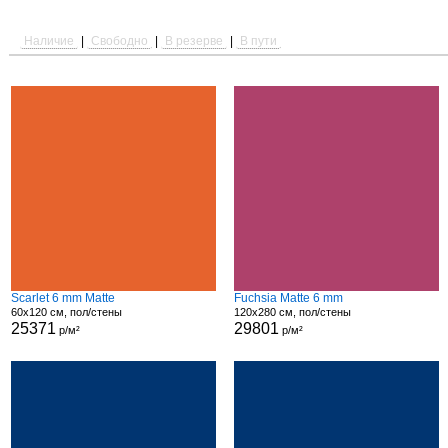
Наличие
|
Свободно
|
В резерве
|
В пути
Scarlet 6 mm Matte
Fuchsia Matte 6 mm
60x120 см, пол/стены
120x280 см, пол/стены
25371
29801
р/м²
р/м²