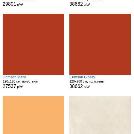
29801
38662
р/м²
р/м²
Crimson Matte
Crimson Glossy
120x120 см, пол/стены
120x280 см, пол/стены
27537
38662
р/м²
р/м²