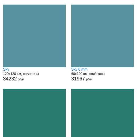
Sky
Sky 6 mm
120x120 см, пол/стены
60x120 см, пол/стены
34232
31967
р/м²
р/м²