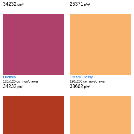
34232
25371
р/м²
р/м²
Fuchsia
Cream Glossy
120x120 см, пол/стены
120x280 см, пол/стены
34232
38662
р/м²
р/м²