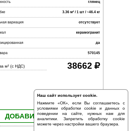
хность
глянец
бке
3.36 м² / 1 шт / ~46.4 кг
ьная вариация
отсутствует
иал
керамогранит
фицированная
да
овара
570145
38662
за м² (с НДС)
Наш сайт использует cookie.
Нажмите «ОК», если Вы соглашаетесь с
условиями обработки cookie и данных о
поведении на сайте, нужных нам для
ДОБАВИТЬ В КОРЗИНУ
аналитики. Запретить обработку cookie
можете через настройки вашего браузера.