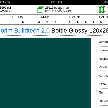
НТАКТЫ
ОПЛАТА
ДО
1000 м2
25019
вариантов
шоурум
плитки с образцами
ЛЕПНИНА
ОБОИ
КРАСКИ
САНТ
H
I
J
K
L
M
N
O
P
Q
R
S
T
U
lorim
Buildtech 2.0
Bottle Glossy 120x2
Фабри
Колле
Назва
Разме
Артик
Стран
Тип
Приме