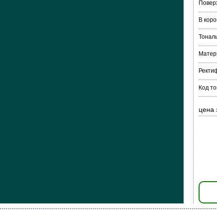
Повер
В коро
Тонал
Матер
Ректи
Код т
цена 