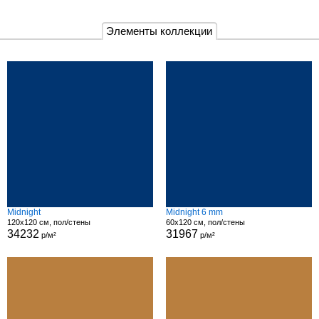
Элементы коллекции
Midnight
Midnight 6 mm
120x120 см, пол/стены
60x120 см, пол/стены
34232
31967
р/м²
р/м²