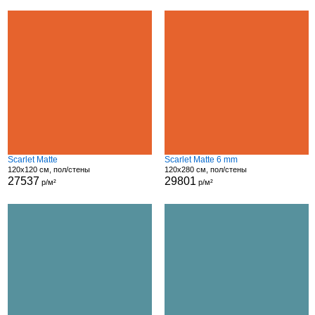
Scarlet Matte
Scarlet Matte 6 mm
120x120 см, пол/стены
120x280 см, пол/стены
27537
29801
р/м²
р/м²