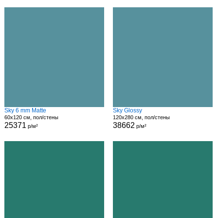
Sky 6 mm Matte
Sky Glossy
60x120 см, пол/стены
120x280 см, пол/стены
25371
38662
р/м²
р/м²