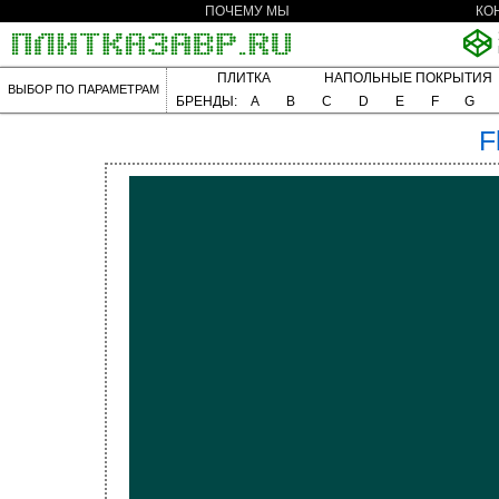
ПОЧЕМУ МЫ
КО
ПЛИТКА
НАПОЛЬНЫЕ ПОКРЫТИЯ
ВЫБОР ПО ПАРАМЕТРАМ
БРЕНДЫ:
A
B
C
D
E
F
G
F