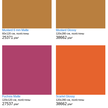
Mustard 6 mm Matte
Mustard Glossy
60x120 см, пол/стены
120x280 см, пол/стены
25371
38662
р/м²
р/м²
Fuchsia Matte
Scarlet Glossy
120x120 см, пол/стены
120x280 см, пол/стены
27537
38662
р/м²
р/м²