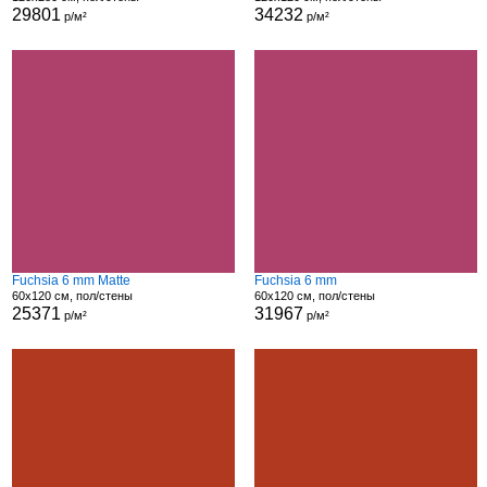
29801
34232
р/м²
р/м²
Fuchsia 6 mm Matte
Fuchsia 6 mm
60x120 см, пол/стены
60x120 см, пол/стены
25371
31967
р/м²
р/м²