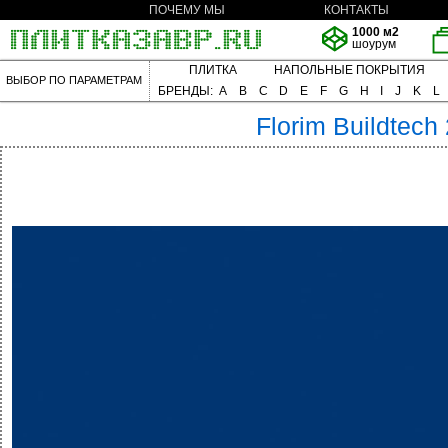
ПОЧЕМУ МЫ
КОНТАКТЫ
1000 м2
шоурум
ПЛИТКА
НАПОЛЬНЫЕ ПОКРЫТИЯ
ВЫБОР ПО ПАРАМЕТРАМ
БРЕНДЫ:
A
B
C
D
E
F
G
H
I
J
K
L
Florim
Buildtech 