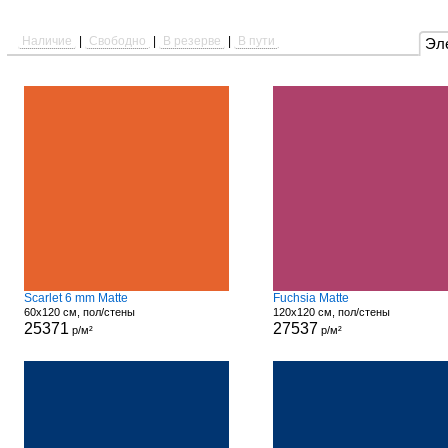
Наличие
|
Свободно
|
В резерве
|
В пути
Эл
Scarlet 6 mm Matte
Fuchsia Matte
60x120 см, пол/стены
120x120 см, пол/стены
25371
27537
р/м²
р/м²