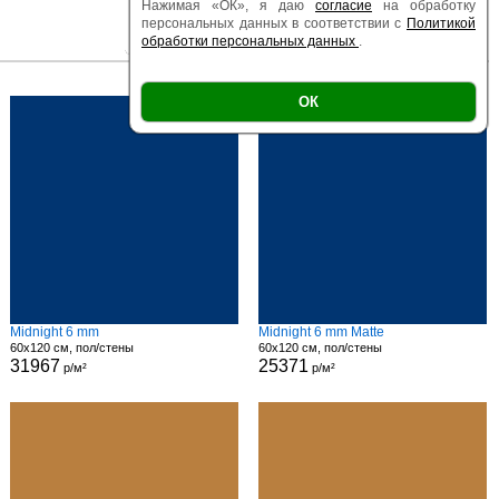
Нажимая «ОК», я даю
согласие
на обработку
персональных данных в соответствии с
Политикой
обработки персональных данных
.
|
|
Есть образец
Поверхность
Размер
ОК
Midnight 6 mm
Midnight 6 mm Matte
60x120 см, пол/стены
60x120 см, пол/стены
31967
25371
р/м²
р/м²