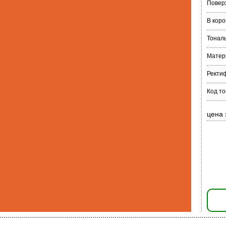
Повер
В коро
Тонал
Матер
Ректи
Код т
цена 