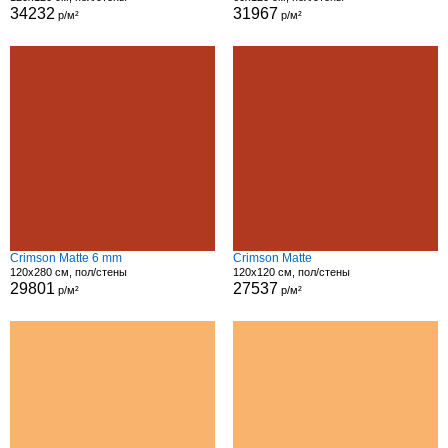
34232
31967
р/м²
р/м²
Crimson Matte 6 mm
Crimson Matte
120x280 см, пол/стены
120x120 см, пол/стены
29801
27537
р/м²
р/м²