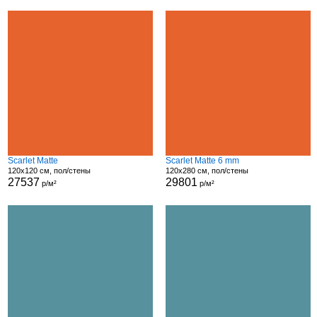
Scarlet Matte
Scarlet Matte 6 mm
120x120 см, пол/стены
120x280 см, пол/стены
27537
29801
р/м²
р/м²