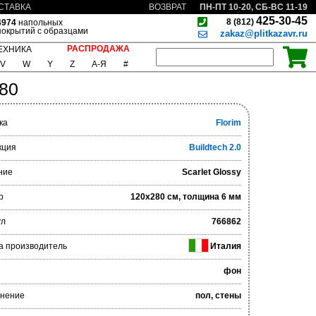
ПН-ПТ 10-20, СБ-ВС 11-19
СТАВКА
ВОЗВРАТ
425-30-45
8 (812)
4974
напольных
покрытий с образцами
zakaz@plitkazavr.ru
РАСПРОДАЖА
ЕХНИКА
V
W
Y
Z
А-Я
#
280
ка
Florim
кция
Buildtech 2.0
ние
Scarlet Glossy
р
120x280 см, толщина 6 мм
ул
766862
а производитель
Италия
фон
нение
пол, стены