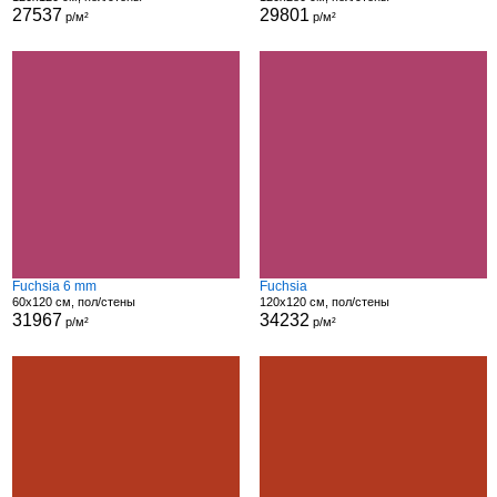
27537
29801
р/м²
р/м²
Fuchsia 6 mm
Fuchsia
60x120 см, пол/стены
120x120 см, пол/стены
31967
34232
р/м²
р/м²