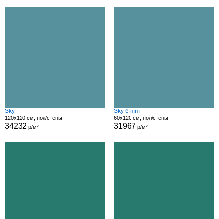
Sky
Sky 6 mm
120x120 см, пол/стены
60x120 см, пол/стены
34232
31967
р/м²
р/м²