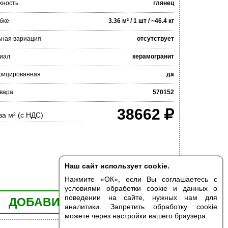
хность
глянец
бке
3.36 м² / 1 шт / ~46.4 кг
ьная вариация
отсутствует
иал
керамогранит
фицированная
да
овара
570152
38662
за м² (с НДС)
Наш сайт использует cookie.
Нажмите «ОК», если Вы соглашаетесь с
условиями обработки cookie и данных о
поведении на сайте, нужных нам для
ДОБАВИТЬ В КОРЗИНУ
аналитики. Запретить обработку cookie
можете через настройки вашего браузера.