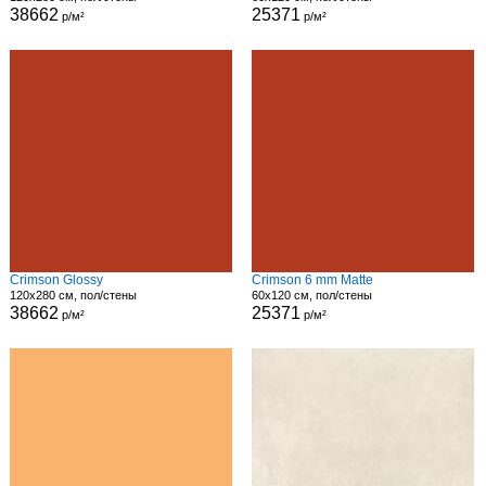
38662
25371
р/м²
р/м²
Crimson Glossy
Crimson 6 mm Matte
120x280 см, пол/стены
60x120 см, пол/стены
38662
25371
р/м²
р/м²