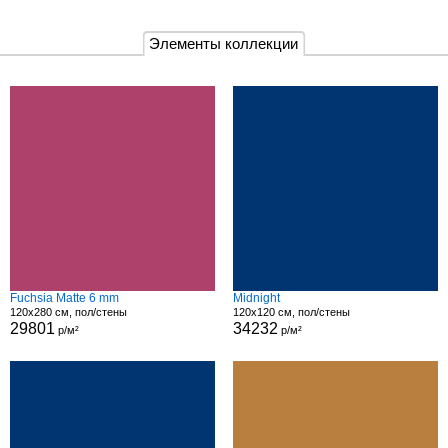
Элементы коллекции
Fuchsia Matte 6 mm
Midnight
120x280 см, пол/стены
120x120 см, пол/стены
29801
34232
р/м²
р/м²