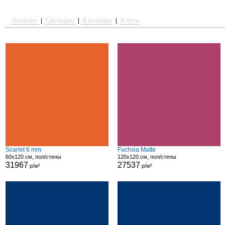
Наличие
|
Свободно
|
В резерве
|
В пути
Scarlet 6 mm
Fuchsia Matte
60x120 см, пол/стены
120x120 см, пол/стены
31967
27537
р/м²
р/м²