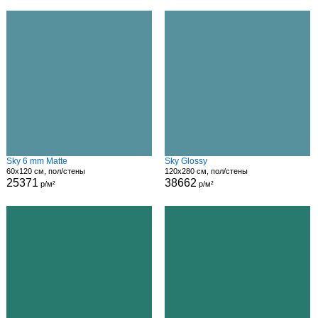
Sky 6 mm Matte
Sky Glossy
60x120 см, пол/стены
120x280 см, пол/стены
25371
38662
р/м²
р/м²