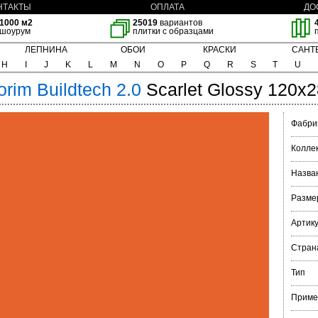
НТАКТЫ
ОПЛАТА
ДО
1000 м2
25019
вариантов
шоурум
плитки с образцами
ЛЕПНИНА
ОБОИ
КРАСКИ
САНТ
H
I
J
K
L
M
N
O
P
Q
R
S
T
U
orim
Buildtech 2.0
Scarlet Glossy 120x
Фабри
Колле
Назва
Разме
Артик
Стран
Тип
Приме