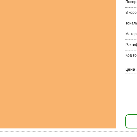
Повер
В коро
Тонал
Матер
Ректи
Код т
цена 