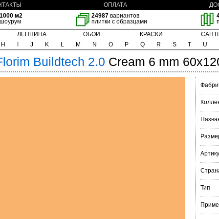
НТАКТЫ
ОПЛАТА
ДО
1000 м2
24987
вариантов
шоурум
плитки с образцами
ЛЕПНИНА
ОБОИ
КРАСКИ
САНТ
H
I
J
K
L
M
N
O
P
Q
R
S
T
U
Florim
Buildtech 2.0
Cream 6 mm 60x12
Фабри
Колле
Назва
Разме
Артик
Стран
Тип
Приме