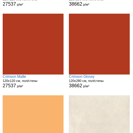
27537
38662
р/м²
р/м²
Crimson Matte
Crimson Glossy
120x120 см, пол/стены
120x280 см, пол/стены
27537
38662
р/м²
р/м²