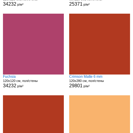
34232
25371
р/м²
р/м²
Fuchsia
Crimson Matte 6 mm
120x120 см, пол/стены
120x280 см, пол/стены
34232
29801
р/м²
р/м²