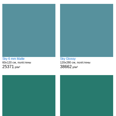
Sky 6 mm Matte
Sky Glossy
60x120 см, пол/стены
120x280 см, пол/стены
25371
38662
р/м²
р/м²