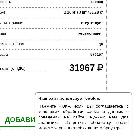
хность
глянец
бке
2.16 м² / 3 шт / 31.28 кг
ьная вариация
отсутствует
иал
керамогранит
фицированная
да
овара
570157
31967
за м² (с НДС)
Наш сайт использует cookie.
Нажмите «ОК», если Вы соглашаетесь с
условиями обработки cookie и данных о
поведении на сайте, нужных нам для
ДОБАВИТЬ В КОРЗИНУ
аналитики. Запретить обработку cookie
можете через настройки вашего браузера.