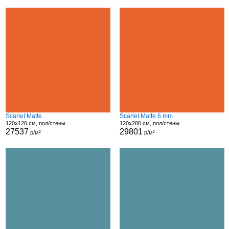
Scarlet Matte
Scarlet Matte 6 mm
120x120 см, пол/стены
120x280 см, пол/стены
27537
29801
р/м²
р/м²