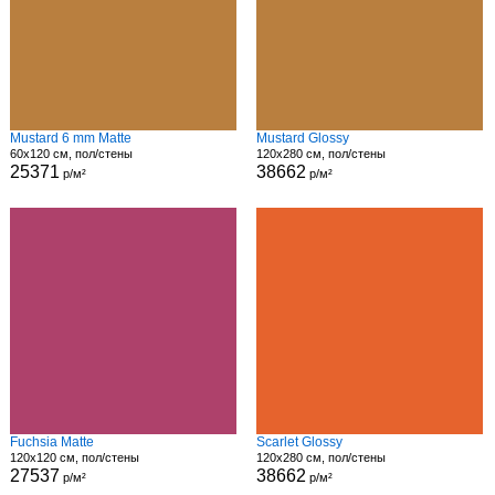
Mustard 6 mm Matte
Mustard Glossy
60x120 см, пол/стены
120x280 см, пол/стены
25371
38662
р/м²
р/м²
Fuchsia Matte
Scarlet Glossy
120x120 см, пол/стены
120x280 см, пол/стены
27537
38662
р/м²
р/м²