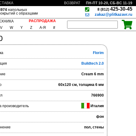
ПН-ПТ 10-20, СБ-ВС 11-19
СТАВКА
ВОЗВРАТ
425-30-45
8 (812)
4974
напольных
покрытий с образцами
zakaz@plitkazavr.ru
РАСПРОДАЖА
ЕХНИКА
V
W
Y
Z
А-Я
#
0
ка
Florim
кция
Buildtech 2.0
ние
Cream 6 mm
р
60x120 см, толщина 6 мм
ул
766900
а производитель
Италия
фон
нение
пол, стены