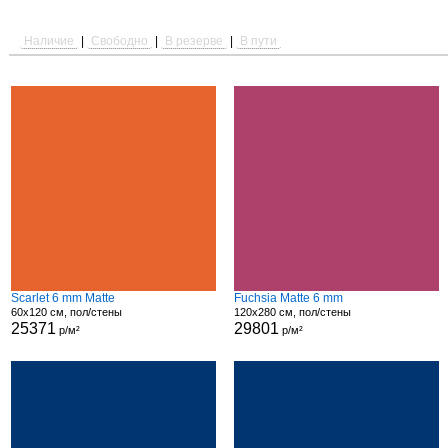
Наличие
|
Свободно
|
В резерве
|
В пути
Scarlet 6 mm Matte
Fuchsia Matte 6 mm
60x120 см, пол/стены
120x280 см, пол/стены
25371
29801
р/м²
р/м²