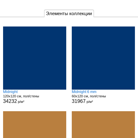
Элементы коллекции
Midnight
Midnight 6 mm
120x120 см, пол/стены
60x120 см, пол/стены
34232
31967
р/м²
р/м²