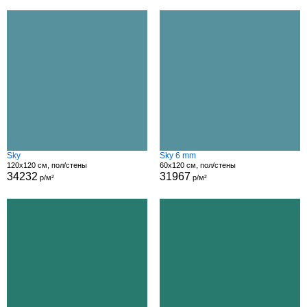
Sky
Sky 6 mm
120x120 см, пол/стены
60x120 см, пол/стены
34232
31967
р/м²
р/м²