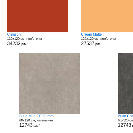
Crimson
Cream Matte
120x120 см, пол/стены
120x120 см, пол/стены
34232
27537
р/м²
р/м²
Build Mud CE 20 mm
Build Co
60x120 см, напольная
60x120 с
12743
12743
р/м²