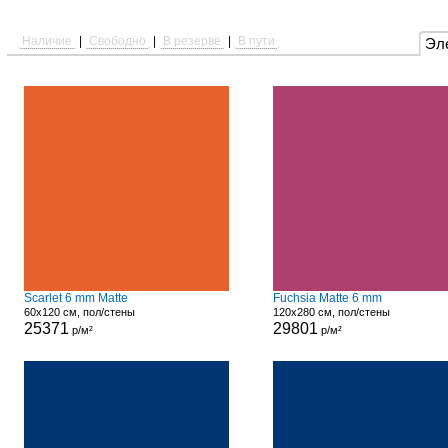
Наличие
|
Свободно
|
В резерве
|
В пути
Эл
Scarlet 6 mm Matte
Fuchsia Matte 6 mm
60x120 см, пол/стены
120x280 см, пол/стены
25371
29801
р/м²
р/м²