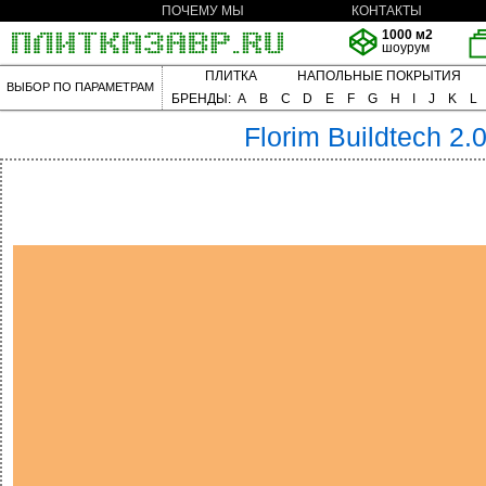
ПОЧЕМУ МЫ
КОНТАКТЫ
1000 м2
шоурум
ПЛИТКА
НАПОЛЬНЫЕ ПОКРЫТИЯ
ВЫБОР ПО ПАРАМЕТРАМ
БРЕНДЫ:
A
B
C
D
E
F
G
H
I
J
K
L
Florim
Buildtech 2.