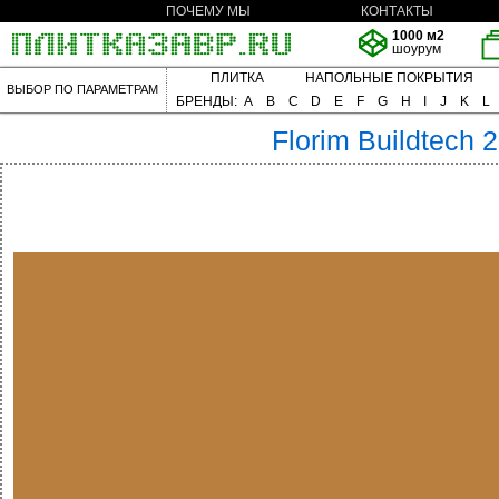
ПОЧЕМУ МЫ
КОНТАКТЫ
1000 м2
шоурум
ПЛИТКА
НАПОЛЬНЫЕ ПОКРЫТИЯ
ВЫБОР ПО ПАРАМЕТРАМ
БРЕНДЫ:
A
B
C
D
E
F
G
H
I
J
K
L
Florim
Buildtech 2