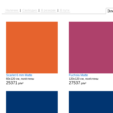
Наличие
|
Свободно
|
В резерве
|
В пути
Эл
Scarlet 6 mm Matte
Fuchsia Matte
60x120 см, пол/стены
120x120 см, пол/стены
25371
27537
р/м²
р/м²