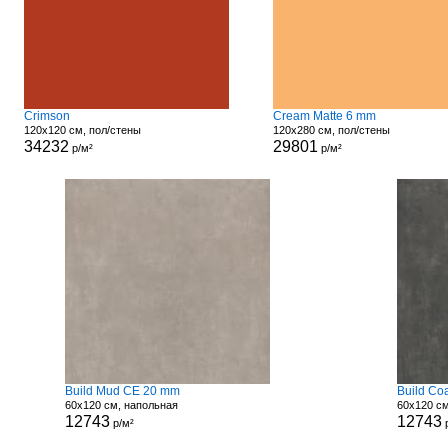
Crimson
Cream Matte 6 mm
120x120 см, пол/стены
120x280 см, пол/стены
34232
29801
р/м²
р/м²
Build Mud CE 20 mm
Build Co
60x120 см, напольная
60x120 с
12743
12743
р/м²