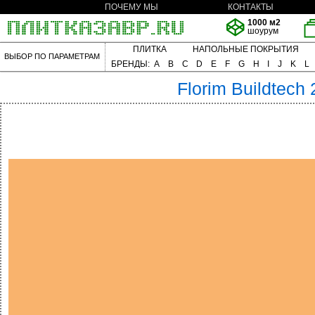
ПОЧЕМУ МЫ
КОНТАКТЫ
1000 м2
шоурум
ПЛИТКА
НАПОЛЬНЫЕ ПОКРЫТИЯ
ВЫБОР ПО ПАРАМЕТРАМ
БРЕНДЫ:
A
B
C
D
E
F
G
H
I
J
K
L
Florim
Buildtech 