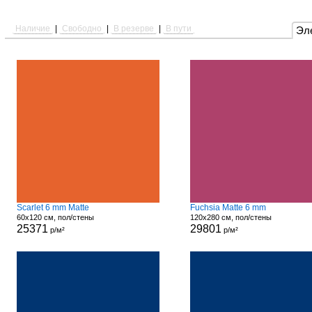
Наличие
|
Свободно
|
В резерве
|
В пути
Эл
Scarlet 6 mm Matte
Fuchsia Matte 6 mm
60x120 см, пол/стены
120x280 см, пол/стены
25371
29801
р/м²
р/м²