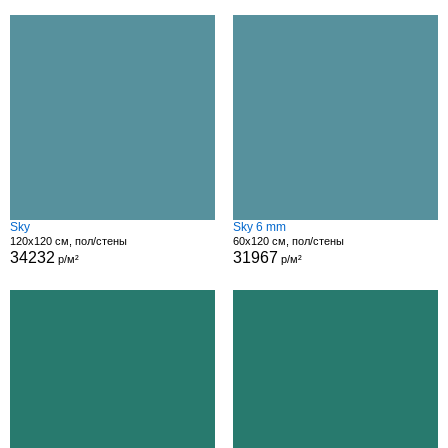
Sky
Sky 6 mm
120x120 см, пол/стены
60x120 см, пол/стены
34232
31967
р/м²
р/м²