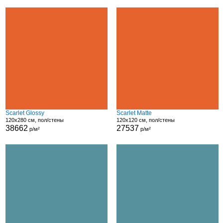
Scarlet Glossy
Scarlet Matte
120x280 см, пол/стены
120x120 см, пол/стены
38662
27537
р/м²
р/м²