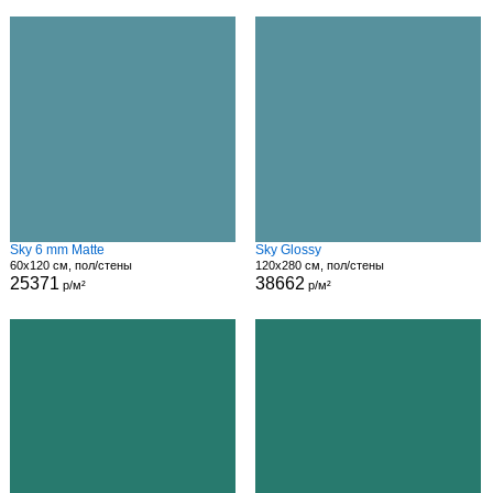
Sky 6 mm Matte
Sky Glossy
60x120 см, пол/стены
120x280 см, пол/стены
25371
38662
р/м²
р/м²