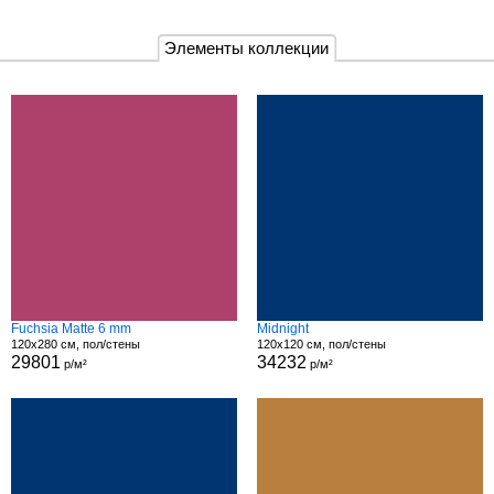
Элементы коллекции
Fuchsia Matte 6 mm
Midnight
120x280 см, пол/стены
120x120 см, пол/стены
29801
34232
р/м²
р/м²