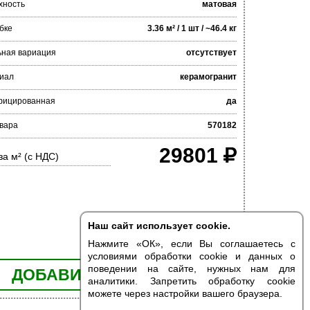
хность
матовая
бке
3.36 м² / 1 шт / ~46.4 кг
ьная вариация
отсутствует
иал
керамогранит
фицированная
да
овара
570182
29801
за м² (с НДС)
Наш сайт использует cookie.
Нажмите «ОК», если Вы соглашаетесь с
условиями обработки cookie и данных о
поведении на сайте, нужных нам для
ДОБАВИТЬ В КОРЗИНУ
аналитики. Запретить обработку cookie
можете через настройки вашего браузера.