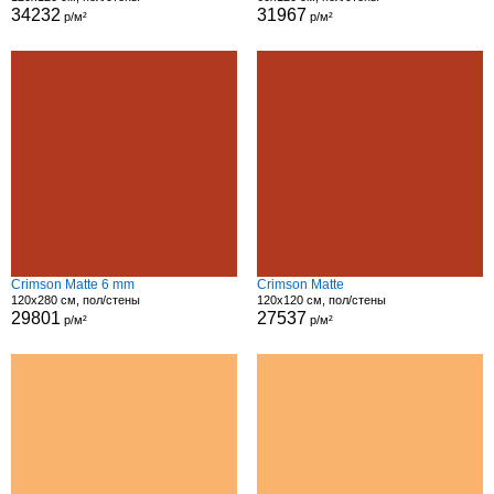
34232
31967
р/м²
р/м²
Crimson Matte 6 mm
Crimson Matte
120x280 см, пол/стены
120x120 см, пол/стены
29801
27537
р/м²
р/м²