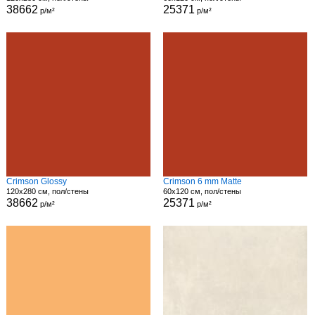
38662
25371
р/м²
р/м²
Crimson Glossy
Crimson 6 mm Matte
120x280 см, пол/стены
60x120 см, пол/стены
38662
25371
р/м²
р/м²