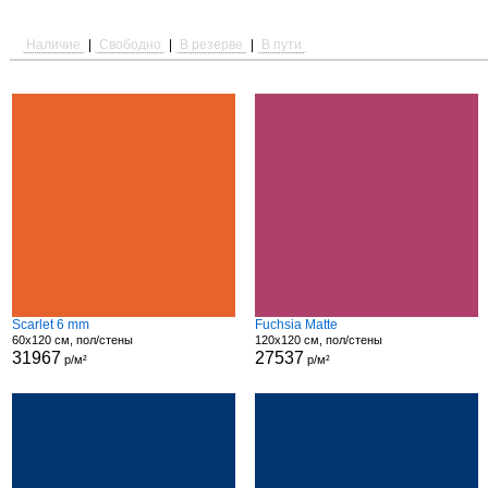
Наличие
|
Свободно
|
В резерве
|
В пути
Scarlet 6 mm
Fuchsia Matte
60x120 см, пол/стены
120x120 см, пол/стены
31967
27537
р/м²
р/м²