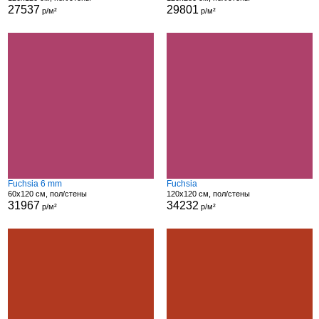
27537
29801
р/м²
р/м²
Fuchsia 6 mm
Fuchsia
60x120 см, пол/стены
120x120 см, пол/стены
31967
34232
р/м²
р/м²