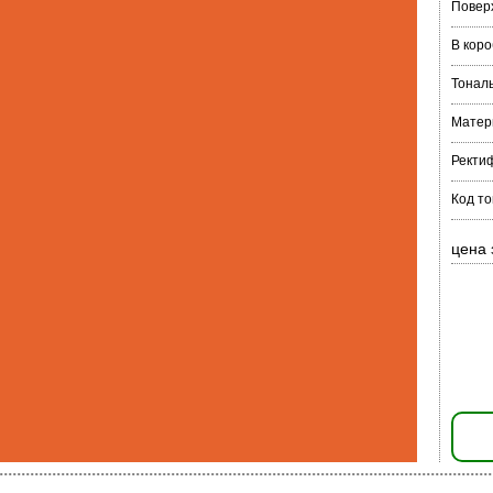
Повер
В коро
Тонал
Матер
Ректи
Код т
цена 