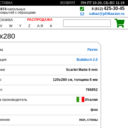
ПН-ПТ 10-20, СБ-ВС 11-19
СТАВКА
ВОЗВРАТ
425-30-45
8 (812)
4974
напольных
покрытий с образцами
zakaz@plitkazavr.ru
РАСПРОДАЖА
ЕХНИКА
V
W
Y
Z
А-Я
#
0x280
ка
Florim
кция
Buildtech 2.0
ние
Scarlet Matte 6 mm
р
120x280 см, толщина 6 мм
ул
766852
а производитель
Италия
фон
нение
пол, стены