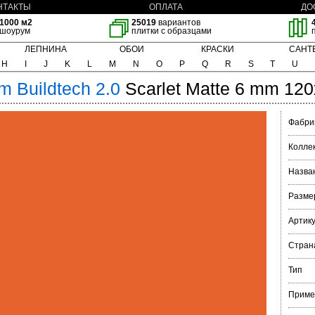
НТАКТЫ
ОПЛАТА
ДО
1000 м2
25019
вариантов
шоурум
плитки с образцами
ЛЕПНИНА
ОБОИ
КРАСКИ
САНТ
H
I
J
K
L
M
N
O
P
Q
R
S
T
U
im
Buildtech 2.0
Scarlet Matte 6 mm 12
Фабри
Колле
Назва
Разме
Артик
Стран
Тип
Приме