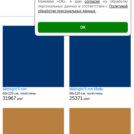
Нажимая «ОК», я даю
согласие
на обработку
персональных данных в соответствии с
Политикой
обработки персональных данных
.
|
|
Есть образец
Поверхность
Размер
ОК
Midnight 6 mm
Midnight 6 mm Matte
60x120 см, пол/стены
60x120 см, пол/стены
31967
25371
р/м²
р/м²