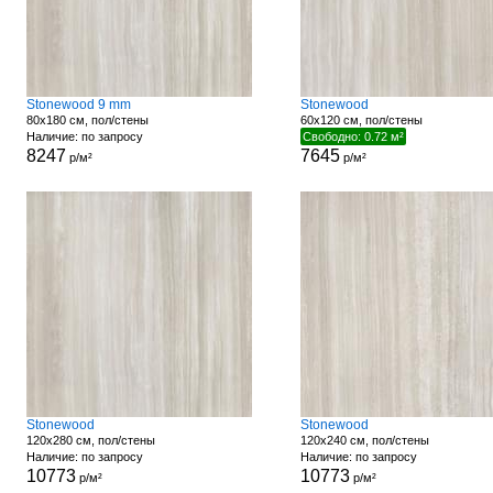
Stonewood 9 mm
Stonewood
80x180 см, пол/стены
60x120 см, пол/стены
Наличие: по запросу
Свободно: 0.72 м²
8247
7645
р/м²
р/м²
Stonewood
Stonewood
120x280 см, пол/стены
120x240 см, пол/стены
Наличие: по запросу
Наличие: по запросу
10773
10773
р/м²
р/м²