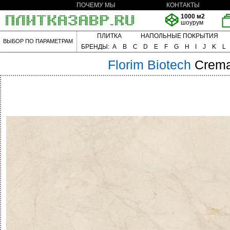
ПОЧЕМУ МЫ
КОНТАКТЫ
1000 м2
шоурум
ПЛИТКА
НАПОЛЬНЫЕ ПОКРЫТИЯ
ВЫБОР ПО ПАРАМЕТРАМ
БРЕНДЫ:
A
B
C
D
E
F
G
H
I
J
K
L
Florim
Biotech
Crema