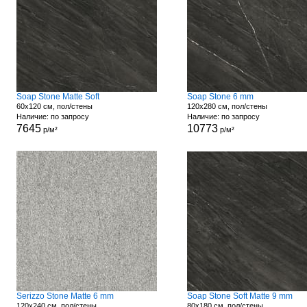
Soap Stone Matte Soft
Soap Stone 6 mm
60x120 см, пол/стены
120x280 см, пол/стены
Наличие: по запросу
Наличие: по запросу
7645
10773
р/м²
р/м²
Serizzo Stone Matte 6 mm
Soap Stone Soft Matte 9 mm
120x240 см, пол/стены
80x180 см, пол/стены