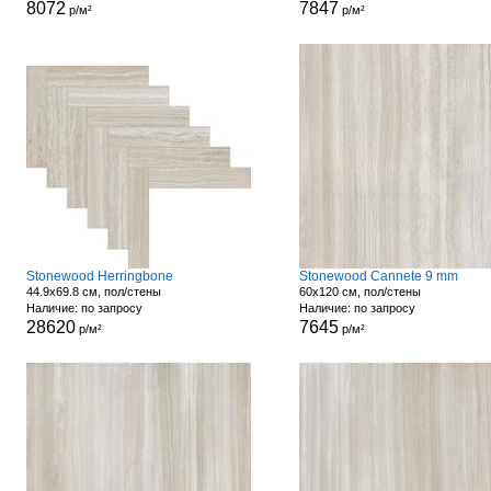
8072
7847
р/м²
р/м²
Stonewood Herringbone
Stonewood Cannete 9 mm
44.9x69.8 см, пол/стены
60x120 см, пол/стены
Наличие: по запросу
Наличие: по запросу
28620
7645
р/м²
р/м²