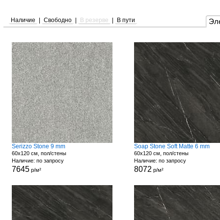
Наличие
|
Свободно
|
В резерве
|
В пути
Эл
Serizzo Stone 9 mm
Soap Stone Soft Matte 6 mm
60x120 см, пол/стены
60x120 см, пол/стены
Наличие: по запросу
Наличие: по запросу
7645
8072
р/м²
р/м²