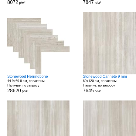
8072
7847
р/м²
р/м²
Stonewood Herringbone
Stonewood Cannete 9 mm
44.9x69.8 см, пол/стены
60x120 см, пол/стены
Наличие: по запросу
Наличие: по запросу
28620
7645
р/м²
р/м²