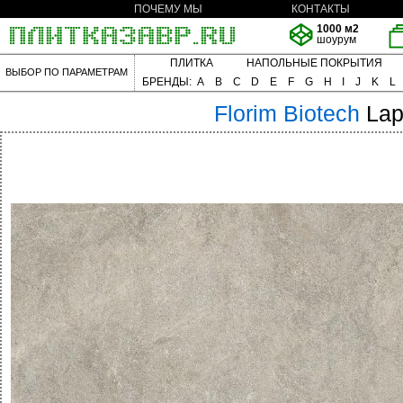
ПОЧЕМУ МЫ
КОНТАКТЫ
1000 м2
шоурум
ПЛИТКА
НАПОЛЬНЫЕ ПОКРЫТИЯ
ВЫБОР ПО ПАРАМЕТРАМ
БРЕНДЫ:
A
B
C
D
E
F
G
H
I
J
K
L
Florim
Biotech
Lap