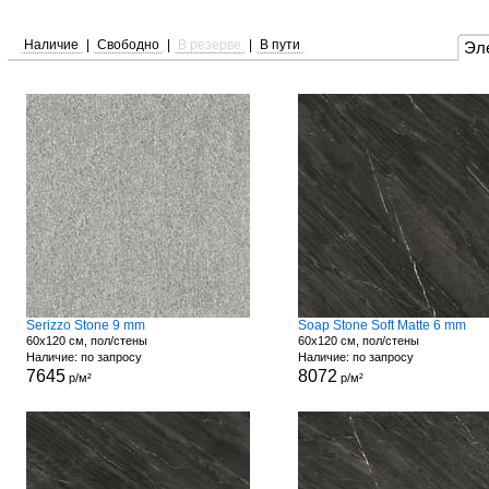
Наличие
|
Свободно
|
В резерве
|
В пути
Эл
Serizzo Stone 9 mm
Soap Stone Soft Matte 6 mm
60x120 см, пол/стены
60x120 см, пол/стены
Наличие: по запросу
Наличие: по запросу
7645
8072
р/м²
р/м²