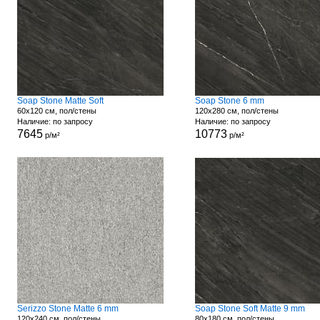
Soap Stone Matte Soft
Soap Stone 6 mm
60x120 см, пол/стены
120x280 см, пол/стены
Наличие: по запросу
Наличие: по запросу
7645
10773
р/м²
р/м²
Serizzo Stone Matte 6 mm
Soap Stone Soft Matte 9 mm
120x240 см, пол/стены
80x180 см, пол/стены