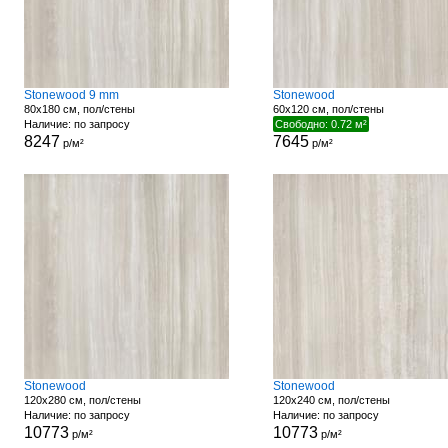
Stonewood 9 mm
Stonewood
80x180 см, пол/стены
60x120 см, пол/стены
Наличие: по запросу
Свободно: 0.72 м²
8247
7645
р/м²
р/м²
Stonewood
Stonewood
120x280 см, пол/стены
120x240 см, пол/стены
Наличие: по запросу
Наличие: по запросу
10773
10773
р/м²
р/м²