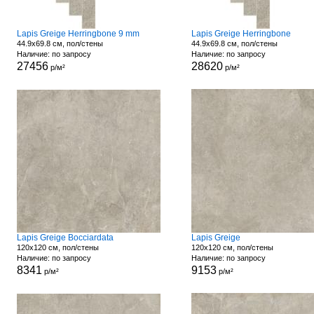
Lapis Greige Herringbone 9 mm
Lapis Greige Herringbone
44.9x69.8 см, пол/стены
44.9x69.8 см, пол/стены
Наличие: по запросу
Наличие: по запросу
27456
28620
р/м²
р/м²
Lapis Greige Bocciardata
Lapis Greige
120x120 см, пол/стены
120x120 см, пол/стены
Наличие: по запросу
Наличие: по запросу
8341
9153
р/м²
р/м²