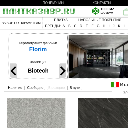
ПОЧЕМУ МЫ
КОНТАКТЫ
1000 м2
шоурум
ПЛИТКА
НАПОЛЬНЫЕ ПОКРЫТИЯ
ВЫБОР ПО ПАРАМЕТРАМ
БРЕНДЫ:
A
B
C
D
E
F
G
H
I
J
K
L
Керамогранит фабрики
Florim
коллекция
Biotech
Ита
Наличие
|
Свободно
|
В резерве
|
В пути
эл