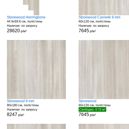
Stonewood Herringbone
Stonewood Cannete 9 mm
44.9x69.8 см, пол/стены
60x120 см, пол/стены
Наличие: по запросу
Наличие: по запросу
28620
7645
р/м²
р/м²
Stonewood 9 mm
Stonewood
80x180 см, пол/стены
60x120 см, пол/стены
Наличие: по запросу
Свободно: 0.72 м²
8247
7645
р/м²
р/м²