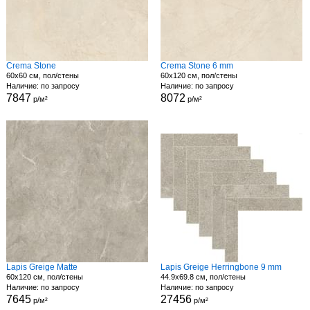
Crema Stone
Crema Stone 6 mm
60x60 см, пол/стены
60x120 см, пол/стены
Наличие: по запросу
Наличие: по запросу
7847
8072
р/м²
р/м²
Lapis Greige Matte
Lapis Greige Herringbone 9 mm
60x120 см, пол/стены
44.9x69.8 см, пол/стены
Наличие: по запросу
Наличие: по запросу
7645
27456
р/м²
р/м²