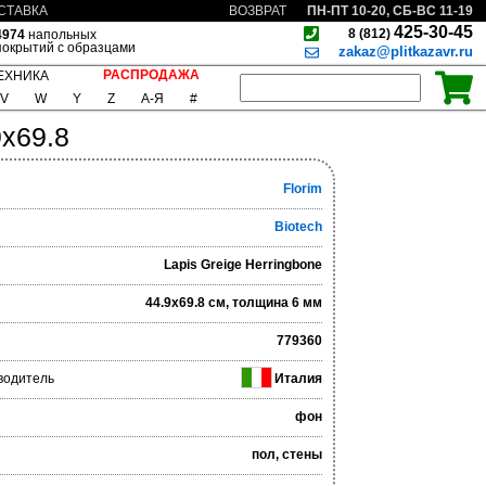
ПН-ПТ 10-20, СБ-ВС 11-19
СТАВКА
ВОЗВРАТ
425-30-45
8 (812)
4974
напольных
покрытий с образцами
zakaz@plitkazavr.ru
РАСПРОДАЖА
ЕХНИКА
V
W
Y
Z
А-Я
#
9x69.8
Florim
Biotech
Lapis Greige Herringbone
44.9x69.8 см, толщина 6 мм
779360
водитель
Италия
фон
пол, стены