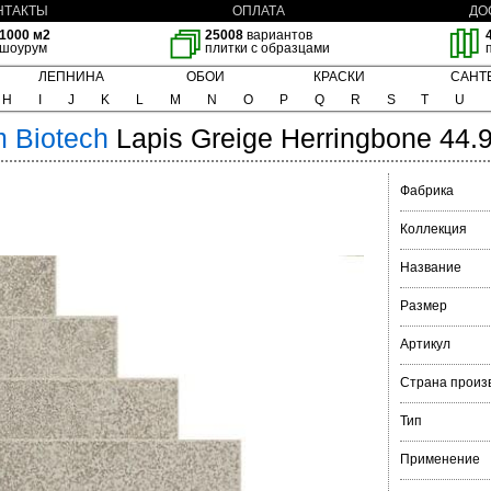
НТАКТЫ
ОПЛАТА
ДО
1000 м2
25008
вариантов
шоурум
плитки с образцами
ЛЕПНИНА
ОБОИ
КРАСКИ
САНТ
H
I
J
K
L
M
N
O
P
Q
R
S
T
U
m
Biotech
Lapis Greige Herringbone 44.
Фабрика
Коллекция
Название
Размер
Артикул
Страна произ
Тип
Применение