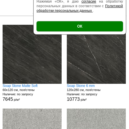
Нажимая «ОК», я даю
согласие
на обработку
персональных данных в соответствии с
Политикой
обработки персональных данных
.
|
|
Есть образец
Поверхность
Размер
ОК
Soap Stone Matte Soft
Soap Stone 6 mm
60x120 см, пол/стены
120x280 см, пол/стены
Наличие: по запросу
Наличие: по запросу
7645
10773
р/м²
р/м²