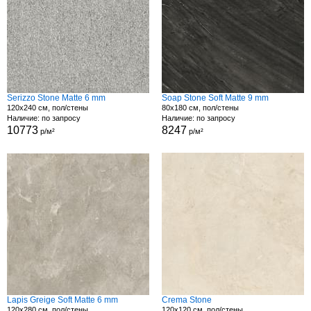
Serizzo Stone Matte 6 mm
Soap Stone Soft Matte 9 mm
120x240 см, пол/стены
80x180 см, пол/стены
Наличие: по запросу
Наличие: по запросу
10773
8247
р/м²
р/м²
Lapis Greige Soft Matte 6 mm
Crema Stone
120x280 см, пол/стены
120x120 см, пол/стены