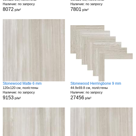
Наличие: по запросу
Наличие: по запросу
8072
7801
р/м²
р/м²
Stonewood Matte 6 mm
Stonewood Herringbone 9 mm
120x120 см, пол/стены
44.9x69.8 см, пол/стены
Наличие: по запросу
Наличие: по запросу
9153
27456
р/м²
р/м²