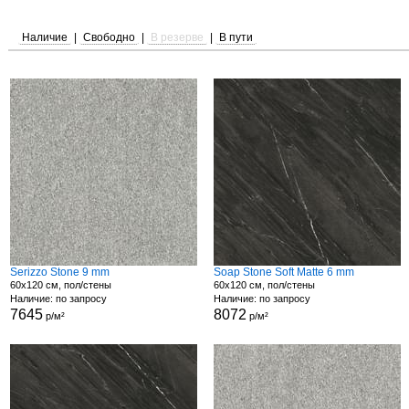
Наличие
|
Свободно
|
В резерве
|
В пути
Serizzo Stone 9 mm
Soap Stone Soft Matte 6 mm
60x120 см, пол/стены
60x120 см, пол/стены
Наличие: по запросу
Наличие: по запросу
7645
8072
р/м²
р/м²