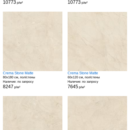
10773
10773
р/м²
р/м²
Crema Stone Matte
Crema Stone Matte
80x180 см, пол/стены
60x120 см, пол/стены
Наличие: по запросу
Наличие: по запросу
8247
7645
р/м²
р/м²