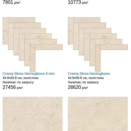
7801
10773
р/м²
р/м²
Crema Stone Herringbone 9 mm
Crema Stone Herringbone
44.9x69.8 см, пол/стены
44.9x69.8 см, пол/стены
Наличие: по запросу
Наличие: по запросу
27456
28620
р/м²
р/м²