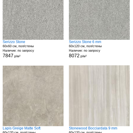
Serizzo Stone
Serizzo Stone 6 mm
60x60 см, пол/стены
60x120 см, пол/стены
Наличие: по запросу
Наличие: по запросу
7847
8072
р/м²
р/м²
Lapis Greige Matte Soft
Stonewood Bocciardata 9 mm
60x120 см, пол/стены
60x120 см, пол/стены