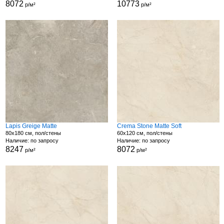
8072
10773
р/м²
р/м²
Lapis Greige Matte
Crema Stone Matte Soft
80x180 см, пол/стены
60x120 см, пол/стены
Наличие: по запросу
Наличие: по запросу
8247
8072
р/м²
р/м²