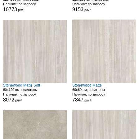
Наличие: по запросу
Наличие: по запросу
10773
9153
р/м²
р/м²
Stonewood Matte Soft
Stonewood Matte
60x120 см, пол/стены
60x60 см, пол/стены
Наличие: по запросу
Наличие: по запросу
8072
7847
р/м²
р/м²