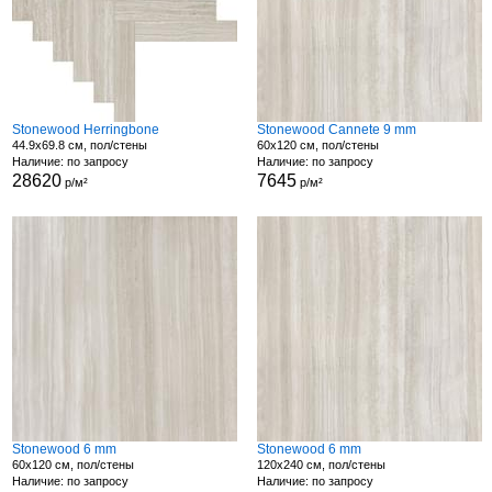
Stonewood Herringbone
Stonewood Cannete 9 mm
44.9x69.8 см, пол/стены
60x120 см, пол/стены
Наличие: по запросу
Наличие: по запросу
28620
7645
р/м²
р/м²
Stonewood 6 mm
Stonewood 6 mm
60x120 см, пол/стены
120x240 см, пол/стены
Наличие: по запросу
Наличие: по запросу