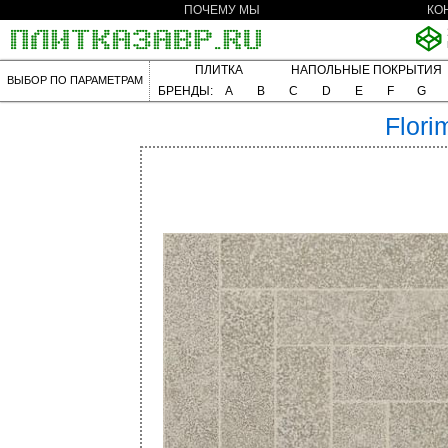
ПОЧЕМУ МЫ
КО
ПЛИТКА
НАПОЛЬНЫЕ ПОКРЫТИЯ
ВЫБОР ПО ПАРАМЕТРАМ
БРЕНДЫ:
A
B
C
D
E
F
G
Flori