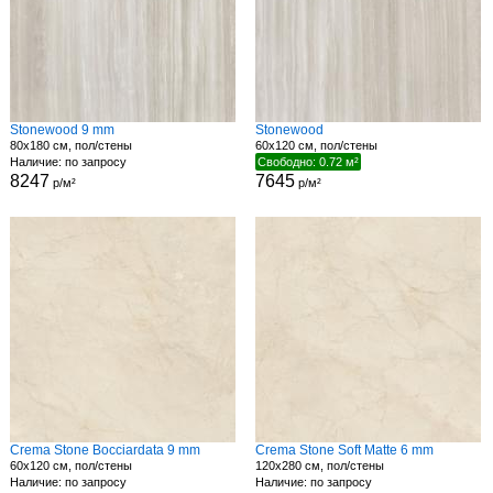
Stonewood 9 mm
Stonewood
80x180 см, пол/стены
60x120 см, пол/стены
Наличие: по запросу
Свободно: 0.72 м²
8247
7645
р/м²
р/м²
Crema Stone Bocciardata 9 mm
Crema Stone Soft Matte 6 mm
60x120 см, пол/стены
120x280 см, пол/стены
Наличие: по запросу
Наличие: по запросу