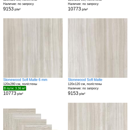
Наличие: по запросу
Наличие: по запросу
9153
10773
р/м²
р/м²
Stonewood Soft Matte 6 mm
Stonewood Soft Matte
120x280 см, пол/стены
120x120 см, пол/стены
В пути: 3.36 м²
Наличие: по запросу
10773
9153
р/м²
р/м²