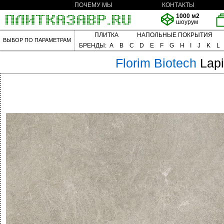
ПОЧЕМУ МЫ
КОНТАКТЫ
1000 м2
шоурум
ПЛИТКА
НАПОЛЬНЫЕ ПОКРЫТИЯ
ВЫБОР ПО ПАРАМЕТРАМ
БРЕНДЫ:
A
B
C
D
E
F
G
H
I
J
K
L
Florim
Biotech
Lapi