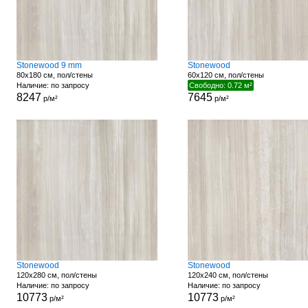
Stonewood 9 mm
Stonewood
80x180 см, пол/стены
60x120 см, пол/стены
Наличие: по запросу
Свободно: 0.72 м²
8247
7645
р/м²
р/м²
Stonewood
Stonewood
120x280 см, пол/стены
120x240 см, пол/стены
Наличие: по запросу
Наличие: по запросу
10773
10773
р/м²
р/м²