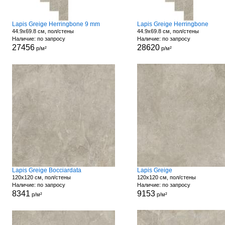
Lapis Greige Herringbone 9 mm
Lapis Greige Herringbone
44.9x69.8 см, пол/стены
44.9x69.8 см, пол/стены
Наличие: по запросу
Наличие: по запросу
27456
28620
р/м²
р/м²
Lapis Greige Bocciardata
Lapis Greige
120x120 см, пол/стены
120x120 см, пол/стены
Наличие: по запросу
Наличие: по запросу
8341
9153
р/м²
р/м²