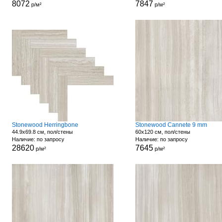
8072
7847
р/м²
р/м²
Stonewood Herringbone
Stonewood Cannete 9 mm
44.9x69.8 см, пол/стены
60x120 см, пол/стены
Наличие: по запросу
Наличие: по запросу
28620
7645
р/м²
р/м²