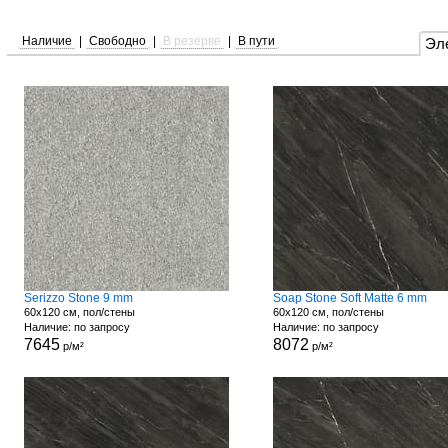
Наличие
|
Свободно
|
В резерве
|
В пути
Эл
Serizzo Stone 9 mm
Soap Stone Soft Matte 6 mm
60x120 см, пол/стены
60x120 см, пол/стены
Наличие: по запросу
Наличие: по запросу
7645
8072
р/м²
р/м²