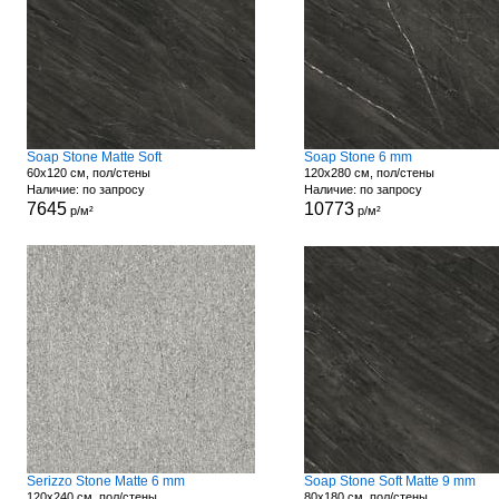
Soap Stone Matte Soft
Soap Stone 6 mm
60x120 см, пол/стены
120x280 см, пол/стены
Наличие: по запросу
Наличие: по запросу
7645
10773
р/м²
р/м²
Serizzo Stone Matte 6 mm
Soap Stone Soft Matte 9 mm
120x240 см, пол/стены
80x180 см, пол/стены