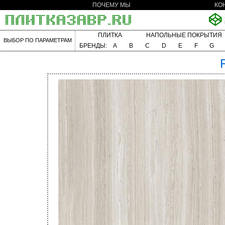
ПОЧЕМУ МЫ
КО
ПЛИТКА
НАПОЛЬНЫЕ ПОКРЫТИЯ
ВЫБОР ПО ПАРАМЕТРАМ
БРЕНДЫ:
A
B
C
D
E
F
G