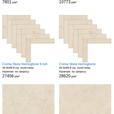
7801
10773
р/м²
р/м²
Crema Stone Herringbone 9 mm
Crema Stone Herringbone
44.9x69.8 см, пол/стены
44.9x69.8 см, пол/стены
Наличие: по запросу
Наличие: по запросу
27456
28620
р/м²
р/м²