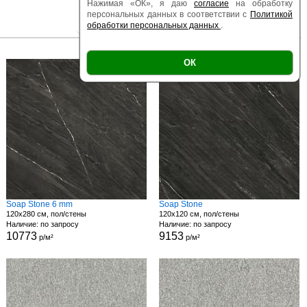
Нажимая «ОК», я даю
согласие
на обработку
персональных данных в соответствии с
Политикой
обработки персональных данных
.
|
|
Есть образец
Поверхность
Размер
ОК
Soap Stone 6 mm
Soap Stone
120x280 см, пол/стены
120x120 см, пол/стены
Наличие: по запросу
Наличие: по запросу
10773
9153
р/м²
р/м²