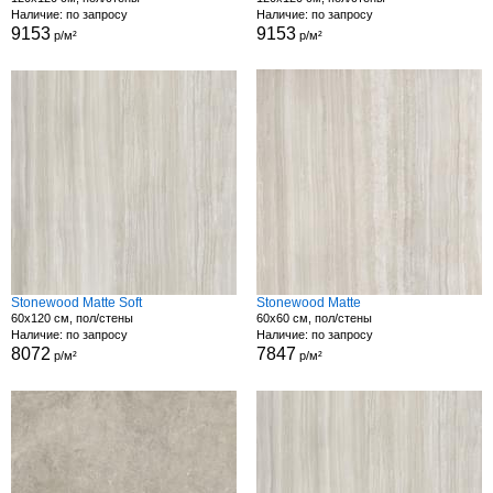
Наличие: по запросу
Наличие: по запросу
9153
9153
р/м²
р/м²
Stonewood Matte Soft
Stonewood Matte
60x120 см, пол/стены
60x60 см, пол/стены
Наличие: по запросу
Наличие: по запросу
8072
7847
р/м²
р/м²