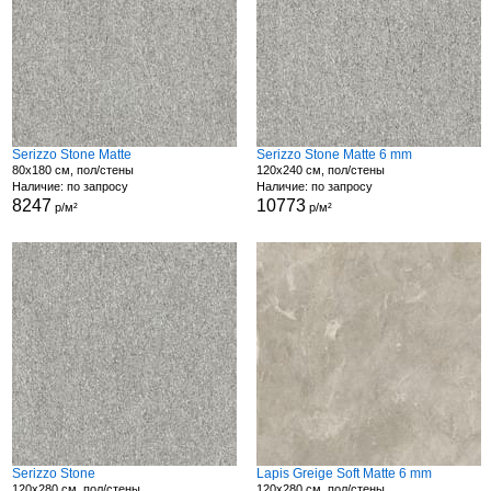
Serizzo Stone Matte
Serizzo Stone Matte 6 mm
80x180 см, пол/стены
120x240 см, пол/стены
Наличие: по запросу
Наличие: по запросу
8247
10773
р/м²
р/м²
Serizzo Stone
Lapis Greige Soft Matte 6 mm
120x280 см, пол/стены
120x280 см, пол/стены