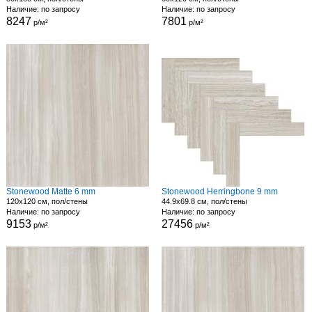
Наличие: по запросу
Наличие: по запросу
8247
7801
р/м²
р/м²
Stonewood Matte 6 mm
Stonewood Herringbone 9 mm
120x120 см, пол/стены
44.9x69.8 см, пол/стены
Наличие: по запросу
Наличие: по запросу
9153
27456
р/м²
р/м²