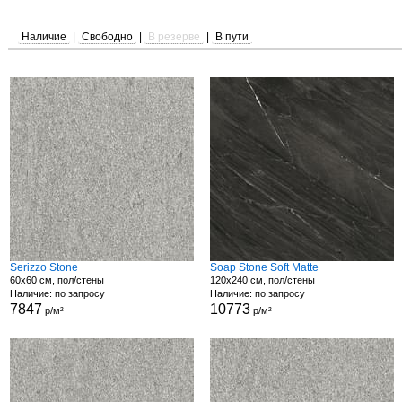
Наличие
|
Свободно
|
В резерве
|
В пути
Serizzo Stone
Soap Stone Soft Matte
60x60 см, пол/стены
120x240 см, пол/стены
Наличие: по запросу
Наличие: по запросу
7847
10773
р/м²
р/м²