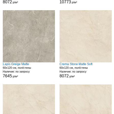
8072
10773
р/м²
р/м²
Lapis Greige Matte
Crema Stone Matte Soft
60x120 см, пол/стены
60x120 см, пол/стены
Наличие: по запросу
Наличие: по запросу
7645
8072
р/м²
р/м²