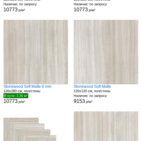
Наличие: по запросу
Наличие: по запросу
10773
10773
р/м²
р/м²
Stonewood Soft Matte 6 mm
Stonewood Soft Matte
120x280 см, пол/стены
120x120 см, пол/стены
В пути: 3.36 м²
Наличие: по запросу
10773
9153
р/м²
р/м²