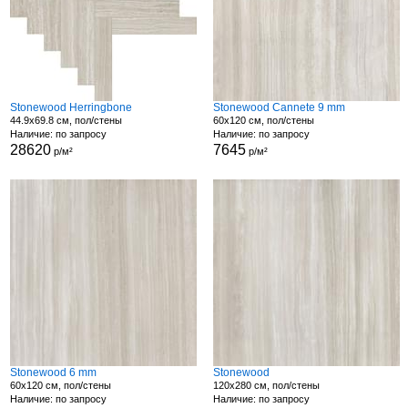
Stonewood Herringbone
Stonewood Cannete 9 mm
44.9x69.8 см, пол/стены
60x120 см, пол/стены
Наличие: по запросу
Наличие: по запросу
28620
7645
р/м²
р/м²
Stonewood 6 mm
Stonewood
60x120 см, пол/стены
120x280 см, пол/стены
Наличие: по запросу
Наличие: по запросу