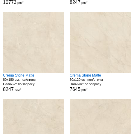
10773
8247
р/м²
р/м²
Crema Stone Matte
Crema Stone Matte
80x180 см, пол/стены
60x120 см, пол/стены
Наличие: по запросу
Наличие: по запросу
8247
7645
р/м²
р/м²