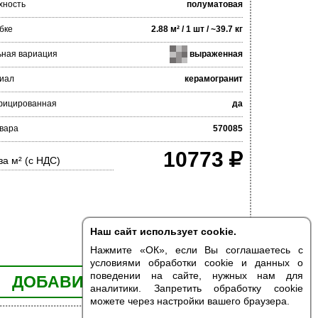
хность
полуматовая
бке
2.88 м² / 1 шт / ~39.7 кг
ьная вариация
выраженная
иал
керамогранит
фицированная
да
овара
570085
10773
за м² (с НДС)
Наш сайт использует cookie.
Нажмите «ОК», если Вы соглашаетесь с
условиями обработки cookie и данных о
поведении на сайте, нужных нам для
ДОБАВИТЬ В КОРЗИНУ
аналитики. Запретить обработку cookie
можете через настройки вашего браузера.