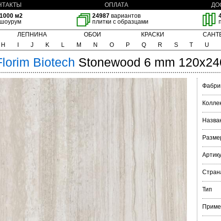
НТАКТЫ
ОПЛАТА
ДО
1000 м2
24987
вариантов
шоурум
плитки с образцами
ЛЕПНИНА
ОБОИ
КРАСКИ
САНТ
H
I
J
K
L
M
N
O
P
Q
R
S
T
U
Florim
Biotech
Stonewood 6 mm 120x24
Фабри
Колле
Назва
Разме
Артик
Стран
Тип
Приме