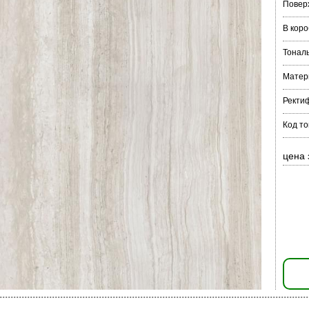
Повер
В коро
Тонал
Матер
Ректи
Код т
цена 