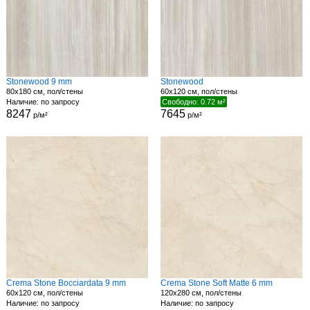
Stonewood 9 mm
Stonewood
80x180 см, пол/стены
60x120 см, пол/стены
Наличие: по запросу
Свободно: 0.72 м²
8247
7645
р/м²
р/м²
Crema Stone Bocciardata 9 mm
Crema Stone Soft Matte 6 mm
60x120 см, пол/стены
120x280 см, пол/стены
Наличие: по запросу
Наличие: по запросу