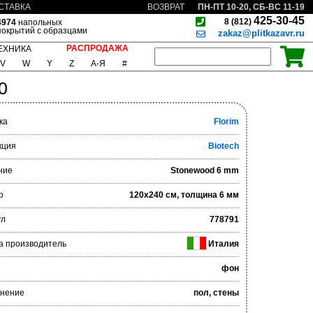
ПН-ПТ 10-20, СБ-ВС 11-19
СТАВКА
ВОЗВРАТ
425-30-45
8 (812)
4974
напольных
покрытий с образцами
zakaz@plitkazavr.ru
РАСПРОДАЖА
ЕХНИКА
V
W
Y
Z
А-Я
#
0
ка
Florim
кция
Biotech
ние
Stonewood 6 mm
р
120x240 см, толщина 6 мм
ул
778791
а производитель
Италия
фон
нение
пол, стены