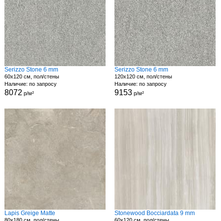
Serizzo Stone 6 mm
Serizzo Stone 6 mm
60x120 см, пол/стены
120x120 см, пол/стены
Наличие: по запросу
Наличие: по запросу
8072
9153
р/м²
р/м²
Lapis Greige Matte
Stonewood Bocciardata 9 mm
80x180 см, пол/стены
60x120 см, пол/стены