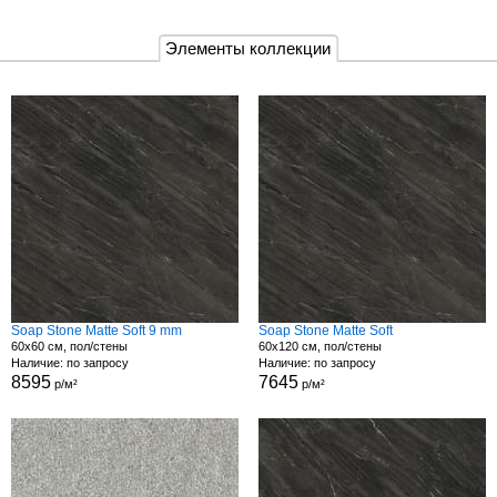
Элементы коллекции
Soap Stone Matte Soft 9 mm
Soap Stone Matte Soft
60x60 см, пол/стены
60x120 см, пол/стены
Наличие: по запросу
Наличие: по запросу
8595
7645
р/м²
р/м²