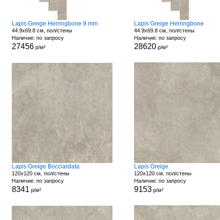
Lapis Greige Herringbone 9 mm
Lapis Greige Herringbone
44.9x69.8 см, пол/стены
44.9x69.8 см, пол/стены
Наличие: по запросу
Наличие: по запросу
27456
28620
р/м²
р/м²
Lapis Greige Bocciardata
Lapis Greige
120x120 см, пол/стены
120x120 см, пол/стены
Наличие: по запросу
Наличие: по запросу
8341
9153
р/м²
р/м²