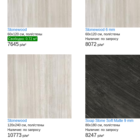
Stonewood
Stonewood 6 mm
60x120 см, пол/стены
60x120 см, пол/стены
Свободно: 0.72 м²
Наличие: по запросу
7645
8072
р/м²
р/м²
Stonewood
Soap Stone Soft Matte 9 mm
120x240 см, пол/стены
80x180 см, пол/стены
Наличие: по запросу
Наличие: по запросу
10773
8247
р/м²
р/м²