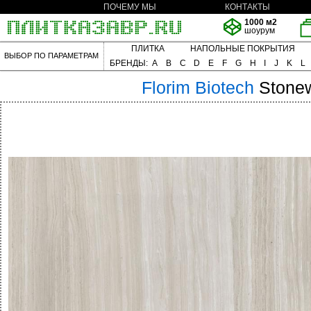
ПОЧЕМУ МЫ
КОНТАКТЫ
1000 м2
шоурум
ПЛИТКА
НАПОЛЬНЫЕ ПОКРЫТИЯ
ВЫБОР ПО ПАРАМЕТРАМ
БРЕНДЫ:
A
B
C
D
E
F
G
H
I
J
K
L
Florim
Biotech
Stone