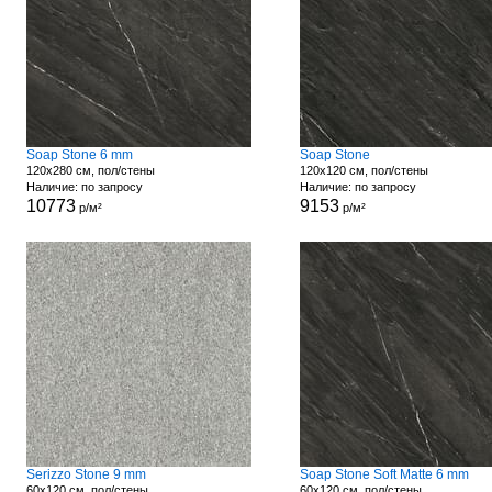
Soap Stone 6 mm
Soap Stone
120x280 см, пол/стены
120x120 см, пол/стены
Наличие: по запросу
Наличие: по запросу
10773
9153
р/м²
р/м²
Serizzo Stone 9 mm
Soap Stone Soft Matte 6 mm
60x120 см, пол/стены
60x120 см, пол/стены