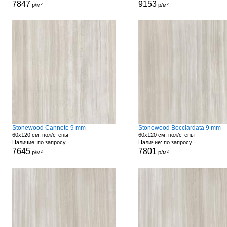
7847
9153
р/м²
р/м²
Stonewood Cannete 9 mm
Stonewood Bocciardata 9 mm
60x120 см, пол/стены
60x120 см, пол/стены
Наличие: по запросу
Наличие: по запросу
7645
7801
р/м²
р/м²