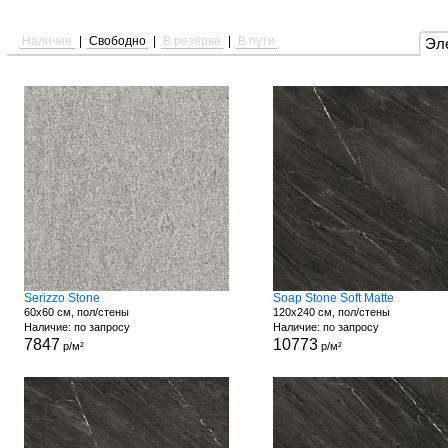
Наличие
|
Свободно
|
В резерве
|
В пути
Эл
Serizzo Stone
Soap Stone Soft Matte
60x60 см, пол/стены
120x240 см, пол/стены
Наличие: по запросу
Наличие: по запросу
7847
10773
р/м²
р/м²