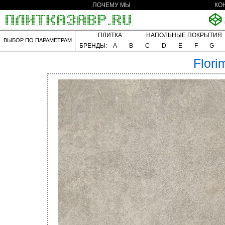
ПОЧЕМУ МЫ
КО
ПЛИТКА
НАПОЛЬНЫЕ ПОКРЫТИЯ
ВЫБОР ПО ПАРАМЕТРАМ
БРЕНДЫ:
A
B
C
D
E
F
G
Flori