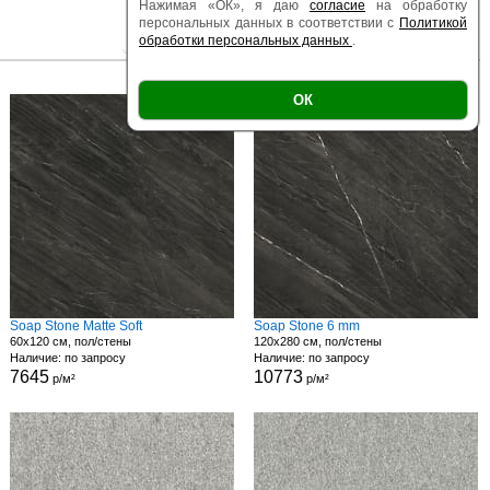
Нажимая «ОК», я даю
согласие
на обработку
персональных данных в соответствии с
Политикой
обработки персональных данных
.
|
|
Есть образец
Поверхность
Размер
ОК
Soap Stone Matte Soft
Soap Stone 6 mm
60x120 см, пол/стены
120x280 см, пол/стены
Наличие: по запросу
Наличие: по запросу
7645
10773
р/м²
р/м²