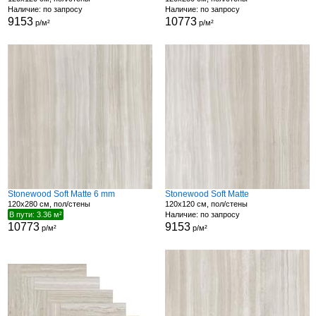
Наличие: по запросу
Наличие: по запросу
9153
10773
р/м²
р/м²
Stonewood Soft Matte 6 mm
Stonewood Soft Matte
120x280 см, пол/стены
120x120 см, пол/стены
В пути: 3.36 м²
Наличие: по запросу
10773
9153
р/м²
р/м²