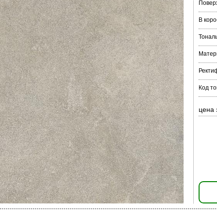
Повер
В коро
Тонал
Матер
Ректи
Код т
цена 