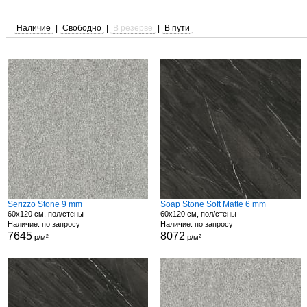
Наличие
|
Свободно
|
В резерве
|
В пути
Serizzo Stone 9 mm
Soap Stone Soft Matte 6 mm
60x120 см, пол/стены
60x120 см, пол/стены
Наличие: по запросу
Наличие: по запросу
7645
8072
р/м²
р/м²