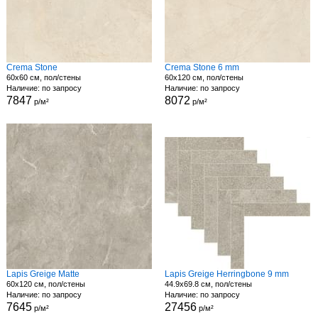
Crema Stone
Crema Stone 6 mm
60x60 см, пол/стены
60x120 см, пол/стены
Наличие: по запросу
Наличие: по запросу
7847
8072
р/м²
р/м²
Lapis Greige Matte
Lapis Greige Herringbone 9 mm
60x120 см, пол/стены
44.9x69.8 см, пол/стены
Наличие: по запросу
Наличие: по запросу
7645
27456
р/м²
р/м²