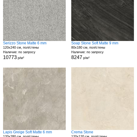
Serizzo Stone Matte 6 mm
Soap Stone Soft Matte 9 mm
120x240 см, пол/стены
80x180 см, пол/стены
Наличие: по запросу
Наличие: по запросу
10773
8247
р/м²
р/м²
Lapis Greige Soft Matte 6 mm
Crema Stone
120x280 см, пол/стены
120x120 см, пол/стены