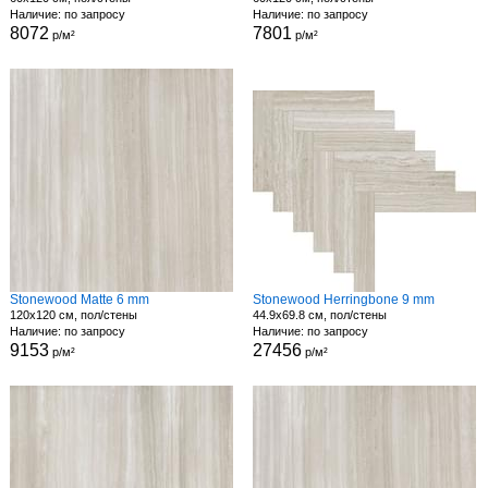
Наличие: по запросу
Наличие: по запросу
8072
7801
р/м²
р/м²
Stonewood Matte 6 mm
Stonewood Herringbone 9 mm
120x120 см, пол/стены
44.9x69.8 см, пол/стены
Наличие: по запросу
Наличие: по запросу
9153
27456
р/м²
р/м²