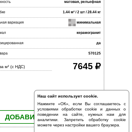
хность
матовая, рельефная
бке
1.44 м² / 2 шт / 28.44 кг
ьная вариация
минимальная
иал
керамогранит
фицированная
да
овара
570125
7645
за м² (с НДС)
Наш сайт использует cookie.
Нажмите «ОК», если Вы соглашаетесь с
условиями обработки cookie и данных о
поведении на сайте, нужных нам для
ДОБАВИТЬ В КОРЗИНУ
аналитики. Запретить обработку cookie
можете через настройки вашего браузера.