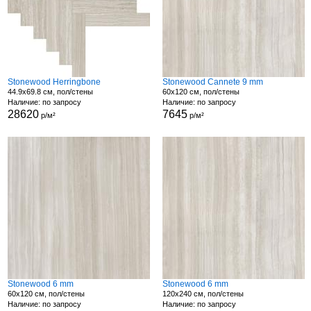
Stonewood Herringbone
Stonewood Cannete 9 mm
44.9x69.8 см, пол/стены
60x120 см, пол/стены
Наличие: по запросу
Наличие: по запросу
28620
7645
р/м²
р/м²
Stonewood 6 mm
Stonewood 6 mm
60x120 см, пол/стены
120x240 см, пол/стены
Наличие: по запросу
Наличие: по запросу