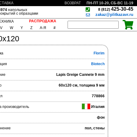
ПН-ПТ 10-20, СБ-ВС 11-19
СТАВКА
ВОЗВРАТ
425-30-45
8 (812)
4974
напольных
покрытий с образцами
zakaz@plitkazavr.ru
РАСПРОДАЖА
ЕХНИКА
V
W
Y
Z
А-Я
#
0x120
ка
Florim
кция
Biotech
ние
Lapis Greige Cannete 9 mm
р
60x120 см, толщина 9 мм
ул
778866
а производитель
Италия
фон
нение
пол, стены