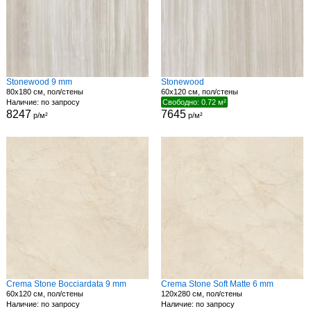
Stonewood 9 mm
Stonewood
80x180 см, пол/стены
60x120 см, пол/стены
Наличие: по запросу
Свободно: 0.72 м²
8247
7645
р/м²
р/м²
Crema Stone Bocciardata 9 mm
Crema Stone Soft Matte 6 mm
60x120 см, пол/стены
120x280 см, пол/стены
Наличие: по запросу
Наличие: по запросу