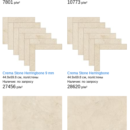
7801
10773
р/м²
р/м²
Crema Stone Herringbone 9 mm
Crema Stone Herringbone
44.9x69.8 см, пол/стены
44.9x69.8 см, пол/стены
Наличие: по запросу
Наличие: по запросу
27456
28620
р/м²
р/м²