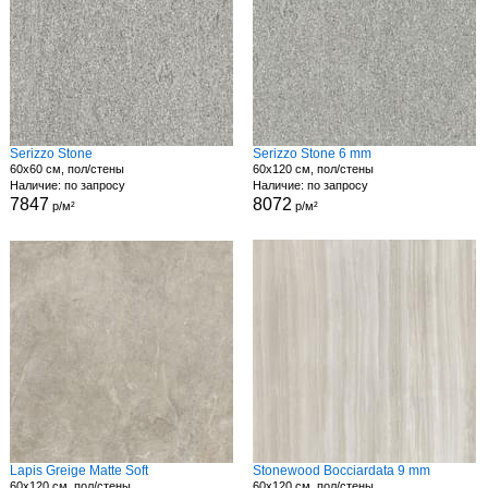
Serizzo Stone
Serizzo Stone 6 mm
60x60 см, пол/стены
60x120 см, пол/стены
Наличие: по запросу
Наличие: по запросу
7847
8072
р/м²
р/м²
Lapis Greige Matte Soft
Stonewood Bocciardata 9 mm
60x120 см, пол/стены
60x120 см, пол/стены