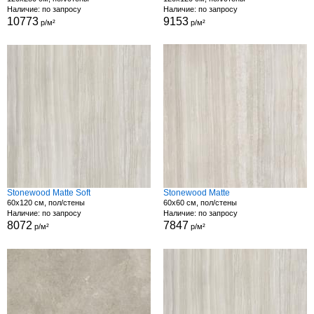
Наличие: по запросу
Наличие: по запросу
10773
9153
р/м²
р/м²
Stonewood Matte Soft
Stonewood Matte
60x120 см, пол/стены
60x60 см, пол/стены
Наличие: по запросу
Наличие: по запросу
8072
7847
р/м²
р/м²