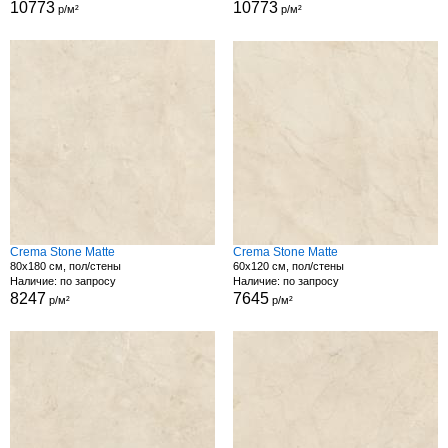
10773
10773
р/м²
р/м²
Crema Stone Matte
Crema Stone Matte
80x180 см, пол/стены
60x120 см, пол/стены
Наличие: по запросу
Наличие: по запросу
8247
7645
р/м²
р/м²