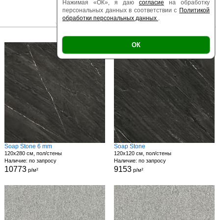
Нажимая «ОК», я даю
согласие
на обработку
персональных данных в соответствии с
Политикой
обработки персональных данных
.
|
|
Есть образец
Поверхность
Размер
ОК
Soap Stone 6 mm
Soap Stone
120x280 см, пол/стены
120x120 см, пол/стены
Наличие: по запросу
Наличие: по запросу
10773
9153
р/м²
р/м²