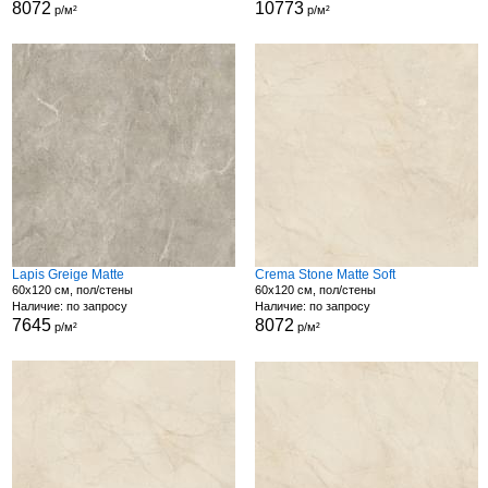
8072
10773
р/м²
р/м²
Lapis Greige Matte
Crema Stone Matte Soft
60x120 см, пол/стены
60x120 см, пол/стены
Наличие: по запросу
Наличие: по запросу
7645
8072
р/м²
р/м²