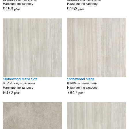
Наличие: по запросу
Наличие: по запросу
9153
9153
р/м²
р/м²
Stonewood Matte Soft
Stonewood Matte
60x120 см, пол/стены
60x60 см, пол/стены
Наличие: по запросу
Наличие: по запросу
8072
7847
р/м²
р/м²