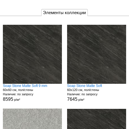
Элементы коллекции
Soap Stone Matte Soft 9 mm
Soap Stone Matte Soft
60x60 см, пол/стены
60x120 см, пол/стены
Наличие: по запросу
Наличие: по запросу
8595
7645
р/м²
р/м²