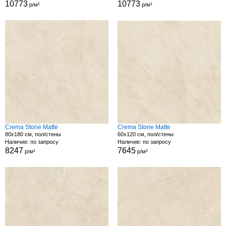
10773
10773
р/м²
р/м²
Crema Stone Matte
Crema Stone Matte
80x180 см, пол/стены
60x120 см, пол/стены
Наличие: по запросу
Наличие: по запросу
8247
7645
р/м²
р/м²