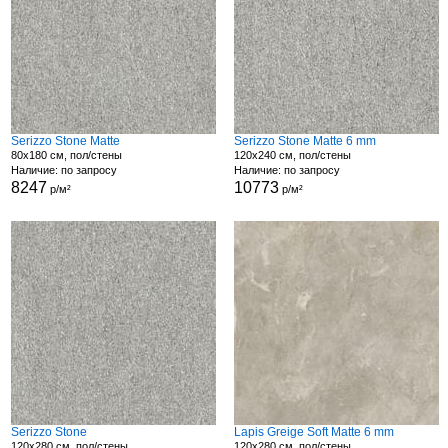
Serizzo Stone Matte
Serizzo Stone Matte 6 mm
80x180 см, пол/стены
120x240 см, пол/стены
Наличие: по запросу
Наличие: по запросу
8247
10773
р/м²
р/м²
Serizzo Stone
Lapis Greige Soft Matte 6 mm
120x280 см, пол/стены
120x280 см, пол/стены