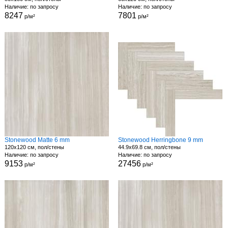
Наличие: по запросу
Наличие: по запросу
8247
7801
р/м²
р/м²
Stonewood Matte 6 mm
Stonewood Herringbone 9 mm
120x120 см, пол/стены
44.9x69.8 см, пол/стены
Наличие: по запросу
Наличие: по запросу
9153
27456
р/м²
р/м²