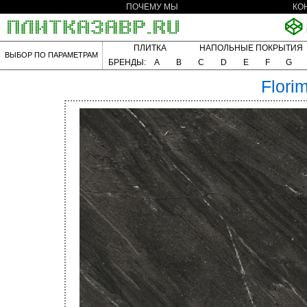
ПОЧЕМУ МЫ
КО
ПЛИТКА
НАПОЛЬНЫЕ ПОКРЫТИЯ
ВЫБОР ПО ПАРАМЕТРАМ
БРЕНДЫ:
A
B
C
D
E
F
G
Flori