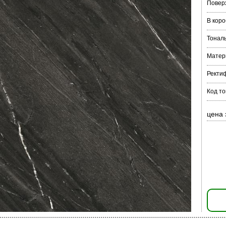
Повер
В коро
Тонал
Матер
Ректи
Код т
цена 