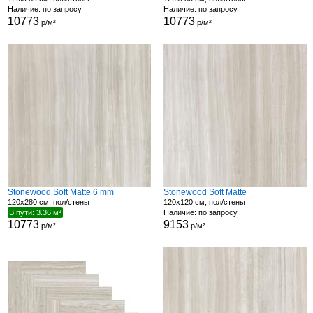
Наличие: по запросу
Наличие: по запросу
10773
10773
р/м²
р/м²
Stonewood Soft Matte 6 mm
Stonewood Soft Matte
120x280 см, пол/стены
120x120 см, пол/стены
В пути: 3.36 м²
Наличие: по запросу
10773
9153
р/м²
р/м²