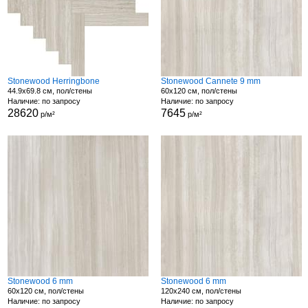
Stonewood Herringbone
Stonewood Cannete 9 mm
44.9x69.8 см, пол/стены
60x120 см, пол/стены
Наличие: по запросу
Наличие: по запросу
28620
7645
р/м²
р/м²
Stonewood 6 mm
Stonewood 6 mm
60x120 см, пол/стены
120x240 см, пол/стены
Наличие: по запросу
Наличие: по запросу