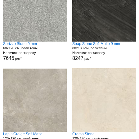
Serizzo Stone 9 mm
Soap Stone Soft Matte 9 mm
60x120 см, пол/стены
80x180 см, пол/стены
Наличие: по запросу
Наличие: по запросу
7645
8247
р/м²
р/м²
Lapis Greige Soft Matte
Crema Stone
120x120 см, пол/стены
120x120 см, пол/стены