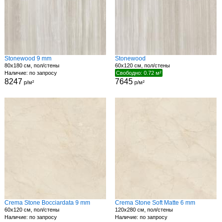
Stonewood 9 mm
Stonewood
80x180 см, пол/стены
60x120 см, пол/стены
Наличие: по запросу
Свободно: 0.72 м²
8247
7645
р/м²
р/м²
Crema Stone Bocciardata 9 mm
Crema Stone Soft Matte 6 mm
60x120 см, пол/стены
120x280 см, пол/стены
Наличие: по запросу
Наличие: по запросу