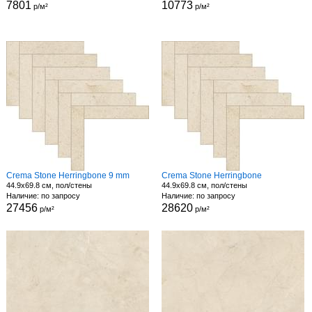
7801
10773
р/м²
р/м²
Crema Stone Herringbone 9 mm
Crema Stone Herringbone
44.9x69.8 см, пол/стены
44.9x69.8 см, пол/стены
Наличие: по запросу
Наличие: по запросу
27456
28620
р/м²
р/м²