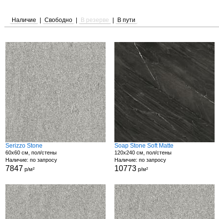
Наличие
|
Свободно
|
В резерве
|
В пути
Serizzo Stone
Soap Stone Soft Matte
60x60 см, пол/стены
120x240 см, пол/стены
Наличие: по запросу
Наличие: по запросу
7847
10773
р/м²
р/м²