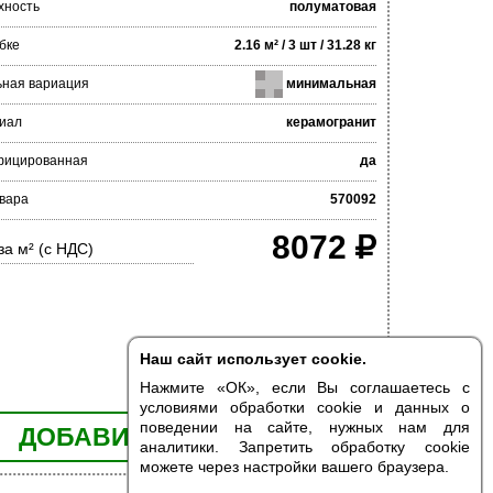
хность
полуматовая
бке
2.16 м² / 3 шт / 31.28 кг
ьная вариация
минимальная
иал
керамогранит
фицированная
да
овара
570092
8072
за м² (с НДС)
Наш сайт использует cookie.
Нажмите «ОК», если Вы соглашаетесь с
условиями обработки cookie и данных о
поведении на сайте, нужных нам для
ДОБАВИТЬ В КОРЗИНУ
аналитики. Запретить обработку cookie
можете через настройки вашего браузера.