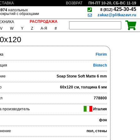
ПН-ПТ 10-20, СБ-ВС 11-19
СТАВКА
ВОЗВРАТ
425-30-45
8 (812)
4974
напольных
покрытий с образцами
zakaz@plitkazavr.ru
РАСПРОДАЖА
ЕХНИКА
V
W
Y
Z
А-Я
#
60x120
ка
Florim
кция
Biotech
ние
Soap Stone Soft Matte 6 mm
р
60x120 см, толщина 6 мм
ул
778800
а производитель
Италия
фон
нение
пол, стены