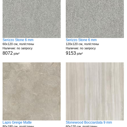
Serizzo Stone 6 mm
Serizzo Stone 6 mm
60x120 см, пол/стены
120x120 см, пол/стены
Наличие: по запросу
Наличие: по запросу
8072
9153
р/м²
р/м²
Lapis Greige Matte
Stonewood Bocciardata 9 mm
80x180 см, пол/стены
60x120 см, пол/стены