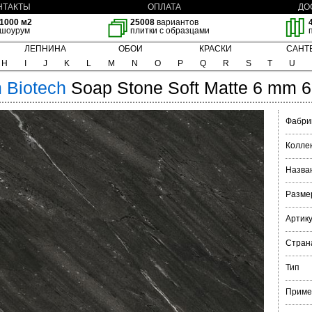
НТАКТЫ
ОПЛАТА
ДО
1000 м2
25008
вариантов
шоурум
плитки с образцами
ЛЕПНИНА
ОБОИ
КРАСКИ
САНТ
H
I
J
K
L
M
N
O
P
Q
R
S
T
U
m
Biotech
Soap Stone Soft Matte 6 mm 
Фабри
Колле
Назва
Разме
Артик
Стран
Тип
Приме