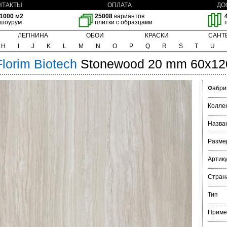
НТАКТЫ
ОПЛАТА
ДО
1000 м2
25008
вариантов
шоурум
плитки с образцами
ЛЕПНИНА
ОБОИ
КРАСКИ
САНТ
H
I
J
K
L
M
N
O
P
Q
R
S
T
U
Florim
Biotech
Stonewood 20 mm 60x12
Фабри
Колле
Назва
Разме
Артик
Стран
Тип
Приме