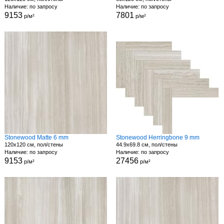
Наличие: по запросу
Наличие: по запросу
9153
7801
р/м²
р/м²
Stonewood Matte 6 mm
Stonewood Herringbone 9 mm
120x120 см, пол/стены
44.9x69.8 см, пол/стены
Наличие: по запросу
Наличие: по запросу
9153
27456
р/м²
р/м²