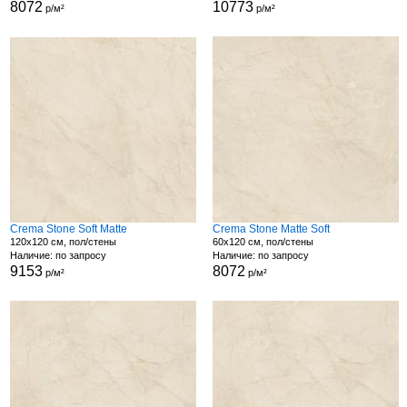
8072
10773
р/м²
р/м²
Crema Stone Soft Matte
Crema Stone Matte Soft
120x120 см, пол/стены
60x120 см, пол/стены
Наличие: по запросу
Наличие: по запросу
9153
8072
р/м²
р/м²