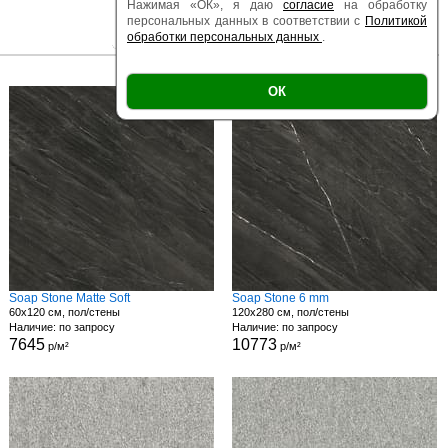
Нажимая «ОК», я даю
согласие
на обработку
персональных данных в соответствии с
Политикой
обработки персональных данных
.
|
|
Есть образец
Поверхность
Размер
ОК
Soap Stone Matte Soft
Soap Stone 6 mm
60x120 см, пол/стены
120x280 см, пол/стены
Наличие: по запросу
Наличие: по запросу
7645
10773
р/м²
р/м²