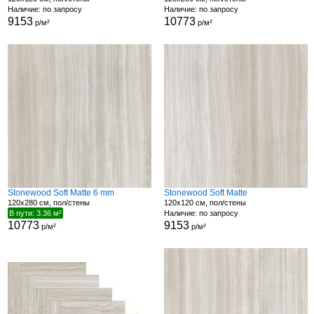
Наличие: по запросу
Наличие: по запросу
9153
10773
р/м²
р/м²
Stonewood Soft Matte 6 mm
Stonewood Soft Matte
120x280 см, пол/стены
120x120 см, пол/стены
В пути: 3.36 м²
Наличие: по запросу
10773
9153
р/м²
р/м²