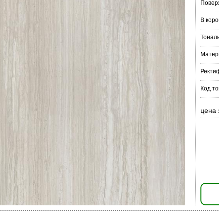
Повер
В коро
Тонал
Матер
Ректи
Код то
цена 