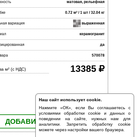
хность
матовая, рельефная
бке
0.72 м² / 1 шт / 32.04 кг
ьная вариация
выраженная
иал
керамогранит
фицированная
да
вара
570078
13385
за м² (с НДС)
Наш сайт использует cookie.
Нажмите «ОК», если Вы соглашаетесь с
условиями обработки cookie и данных о
поведении на сайте, нужных нам для
ДОБАВИТЬ В КОРЗИНУ
аналитики. Запретить обработку cookie
можете через настройки вашего браузера.