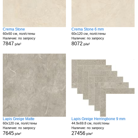
Crema Stone
Crema Stone 6 mm
60x60 см, пол/стены
60x120 см, пол/стены
Наличие: по запросу
Наличие: по запросу
7847
8072
р/м²
р/м²
Lapis Greige Matte
Lapis Greige Herringbone 9 mm
60x120 см, пол/стены
44.9x69.8 см, пол/стены
Наличие: по запросу
Наличие: по запросу
7645
27456
р/м²
р/м²