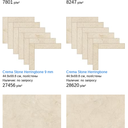
7801
8247
р/м²
р/м²
Crema Stone Herringbone 9 mm
Crema Stone Herringbone
44.9x69.8 см, пол/стены
44.9x69.8 см, пол/стены
Наличие: по запросу
Наличие: по запросу
27456
28620
р/м²
р/м²