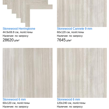
Stonewood Herringbone
Stonewood Cannete 9 mm
44.9x69.8 см, пол/стены
60x120 см, пол/стены
Наличие: по запросу
Наличие: по запросу
28620
7645
р/м²
р/м²
Stonewood 6 mm
Stonewood 6 mm
60x120 см, пол/стены
120x240 см, пол/стены
Наличие: по запросу
Наличие: по запросу