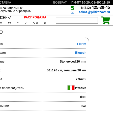
ПН-ПТ 10-20, СБ-ВС 11-19
СТАВКА
ВОЗВРАТ
425-30-45
8 (812)
4974
напольных
покрытий с образцами
zakaz@plitkazavr.ru
РАСПРОДАЖА
ЕХНИКА
V
W
Y
Z
А-Я
#
0
ка
Florim
кция
Biotech
ние
Stonewood 20 mm
р
60x120 см, толщина 20 мм
ул
776405
а производитель
Италия
фон
нение
пол