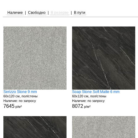
Наличие
|
Свободно
|
В резерве
|
В пути
Serizzo Stone 9 mm
Soap Stone Soft Matte 6 mm
60x120 см, пол/стены
60x120 см, пол/стены
Наличие: по запросу
Наличие: по запросу
7645
8072
р/м²
р/м²