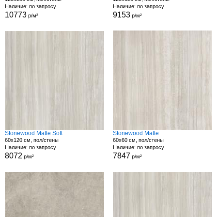
Наличие: по запросу
Наличие: по запросу
10773
9153
р/м²
р/м²
Stonewood Matte Soft
Stonewood Matte
60x120 см, пол/стены
60x60 см, пол/стены
Наличие: по запросу
Наличие: по запросу
8072
7847
р/м²
р/м²