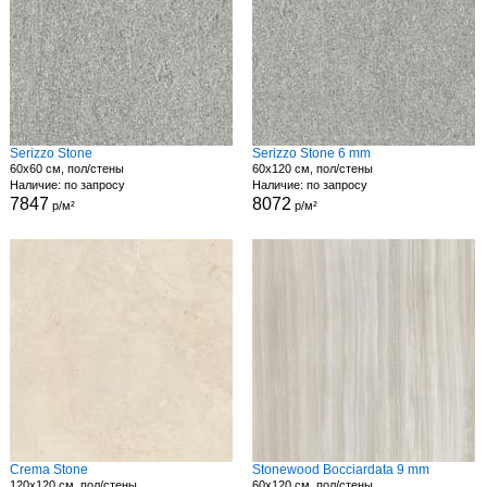
Serizzo Stone
Serizzo Stone 6 mm
60x60 см, пол/стены
60x120 см, пол/стены
Наличие: по запросу
Наличие: по запросу
7847
8072
р/м²
р/м²
Crema Stone
Stonewood Bocciardata 9 mm
120x120 см, пол/стены
60x120 см, пол/стены