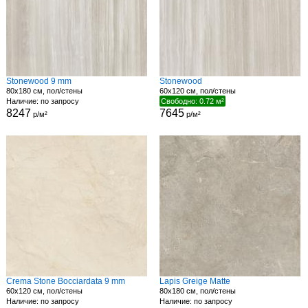
Stonewood 9 mm
Stonewood
80x180 см, пол/стены
60x120 см, пол/стены
Наличие: по запросу
Свободно: 0.72 м²
8247
7645
р/м²
р/м²
Crema Stone Bocciardata 9 mm
Lapis Greige Matte
60x120 см, пол/стены
80x180 см, пол/стены
Наличие: по запросу
Наличие: по запросу