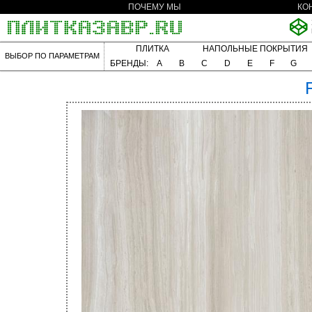
ПОЧЕМУ МЫ
КО
ПЛИТКА
НАПОЛЬНЫЕ ПОКРЫТИЯ
ВЫБОР ПО ПАРАМЕТРАМ
БРЕНДЫ:
A
B
C
D
E
F
G