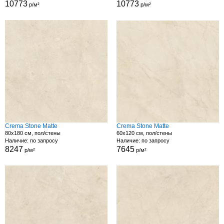
10773
10773
р/м²
р/м²
Crema Stone Matte
Crema Stone Matte
80x180 см, пол/стены
60x120 см, пол/стены
Наличие: по запросу
Наличие: по запросу
8247
7645
р/м²
р/м²