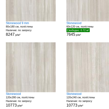
Stonewood 9 mm
Stonewood
80x180 см, пол/стены
60x120 см, пол/стены
Наличие: по запросу
Свободно: 0.72 м²
8247
7645
р/м²
р/м²
Stonewood
Stonewood
120x280 см, пол/стены
120x240 см, пол/стены
Наличие: по запросу
Наличие: по запросу
10773
10773
р/м²
р/м²