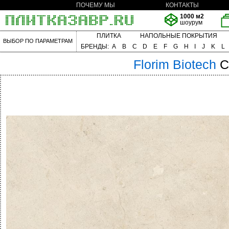
ПОЧЕМУ МЫ
КОНТАКТЫ
1000 м2
шоурум
ПЛИТКА
НАПОЛЬНЫЕ ПОКРЫТИЯ
ВЫБОР ПО ПАРАМЕТРАМ
БРЕНДЫ:
A
B
C
D
E
F
G
H
I
J
K
L
Florim
Biotech
C