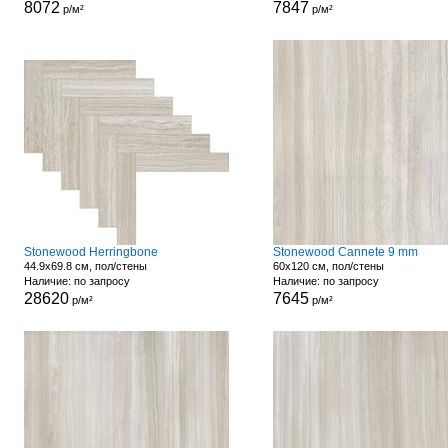
8072
7847
р/м²
р/м²
Stonewood Herringbone
Stonewood Cannete 9 mm
44.9x69.8 см, пол/стены
60x120 см, пол/стены
Наличие: по запросу
Наличие: по запросу
28620
7645
р/м²
р/м²