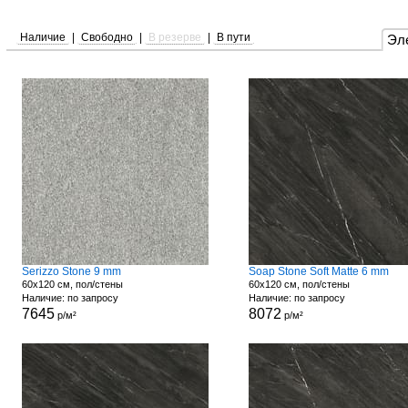
Наличие
|
Свободно
|
В резерве
|
В пути
Эл
Serizzo Stone 9 mm
Soap Stone Soft Matte 6 mm
60x120 см, пол/стены
60x120 см, пол/стены
Наличие: по запросу
Наличие: по запросу
7645
8072
р/м²
р/м²