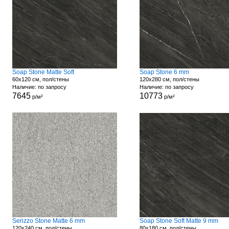
Soap Stone Matte Soft
Soap Stone 6 mm
60x120 см, пол/стены
120x280 см, пол/стены
Наличие: по запросу
Наличие: по запросу
7645
10773
р/м²
р/м²
Serizzo Stone Matte 6 mm
Soap Stone Soft Matte 9 mm
120x240 см, пол/стены
80x180 см, пол/стены