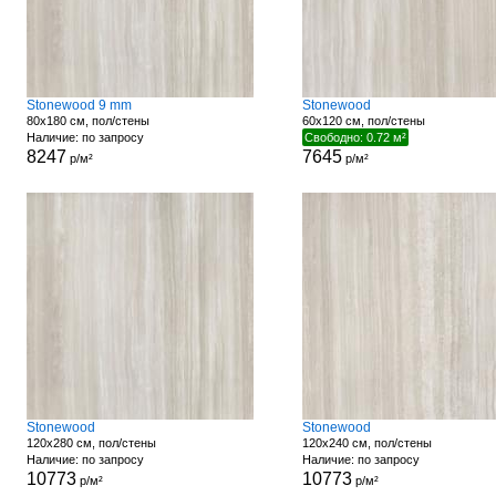
Stonewood 9 mm
Stonewood
80x180 см, пол/стены
60x120 см, пол/стены
Наличие: по запросу
Свободно: 0.72 м²
8247
7645
р/м²
р/м²
Stonewood
Stonewood
120x280 см, пол/стены
120x240 см, пол/стены
Наличие: по запросу
Наличие: по запросу
10773
10773
р/м²
р/м²