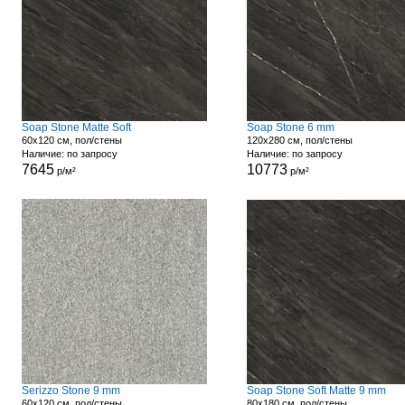
Soap Stone Matte Soft
Soap Stone 6 mm
60x120 см, пол/стены
120x280 см, пол/стены
Наличие: по запросу
Наличие: по запросу
7645
10773
р/м²
р/м²
Serizzo Stone 9 mm
Soap Stone Soft Matte 9 mm
60x120 см, пол/стены
80x180 см, пол/стены