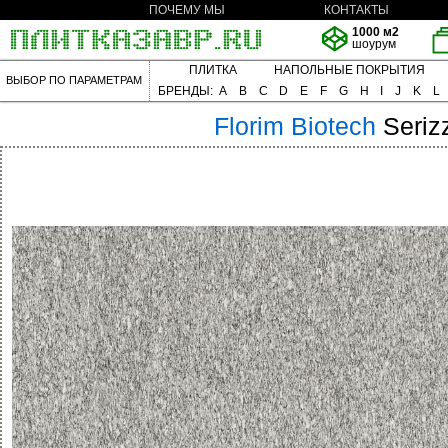
ПОЧЕМУ МЫ
КОНТАКТЫ
1000 м2
шоурум
ПЛИТКА
НАПОЛЬНЫЕ ПОКРЫТИЯ
ВЫБОР ПО ПАРАМЕТРАМ
БРЕНДЫ:
A
B
C
D
E
F
G
H
I
J
K
L
Florim
Biotech
Seriz