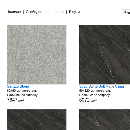
Наличие
|
Свободно
|
В резерве
|
В пути
Эл
Serizzo Stone
Soap Stone Soft Matte 6 mm
60x60 см, пол/стены
60x120 см, пол/стены
Наличие: по запросу
Наличие: по запросу
7847
8072
р/м²
р/м²