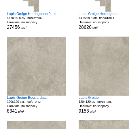
Lapis Greige Herringbone 9 mm
Lapis Greige Herringbone
44.9x69.8 см, пол/стены
44.9x69.8 см, пол/стены
Наличие: по запросу
Наличие: по запросу
27456
28620
р/м²
р/м²
Lapis Greige Bocciardata
Lapis Greige
120x120 см, пол/стены
120x120 см, пол/стены
Наличие: по запросу
Наличие: по запросу
8341
9153
р/м²
р/м²