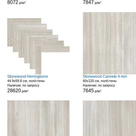
8072
7847
р/м²
р/м²
Stonewood Herringbone
Stonewood Cannete 9 mm
44.9x69.8 см, пол/стены
60x120 см, пол/стены
Наличие: по запросу
Наличие: по запросу
28620
7645
р/м²
р/м²