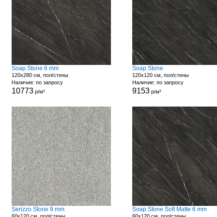
Soap Stone 6 mm
Soap Stone
120x280 см, пол/стены
120x120 см, пол/стены
Наличие: по запросу
Наличие: по запросу
10773
9153
р/м²
р/м²
Serizzo Stone 9 mm
Soap Stone Soft Matte 6 mm
60x120 см, пол/стены
60x120 см, пол/стены