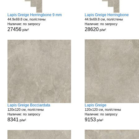
Lapis Greige Herringbone 9 mm
Lapis Greige Herringbone
44.9x69.8 см, пол/стены
44.9x69.8 см, пол/стены
Наличие: по запросу
Наличие: по запросу
27456
28620
р/м²
р/м²
Lapis Greige Bocciardata
Lapis Greige
120x120 см, пол/стены
120x120 см, пол/стены
Наличие: по запросу
Наличие: по запросу
8341
9153
р/м²
р/м²