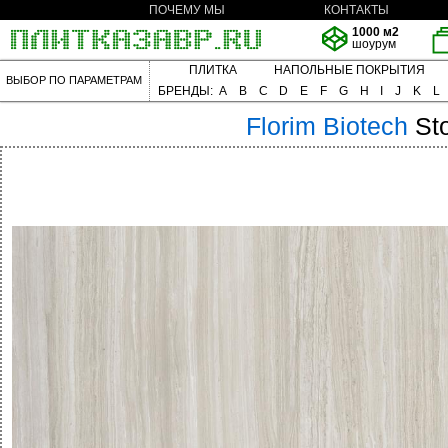
ПОЧЕМУ МЫ
КОНТАКТЫ
1000 м2
шоурум
ПЛИТКА
НАПОЛЬНЫЕ ПОКРЫТИЯ
ВЫБОР ПО ПАРАМЕТРАМ
БРЕНДЫ:
A
B
C
D
E
F
G
H
I
J
K
L
Florim
Biotech
St