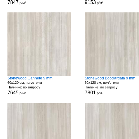
7847
9153
р/м²
р/м²
Stonewood Cannete 9 mm
Stonewood Bocciardata 9 mm
60x120 см, пол/стены
60x120 см, пол/стены
Наличие: по запросу
Наличие: по запросу
7645
7801
р/м²
р/м²