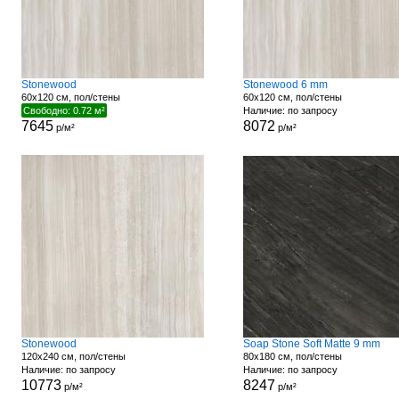
Stonewood
Stonewood 6 mm
60x120 см, пол/стены
60x120 см, пол/стены
Свободно: 0.72 м²
Наличие: по запросу
7645
8072
р/м²
р/м²
Stonewood
Soap Stone Soft Matte 9 mm
120x240 см, пол/стены
80x180 см, пол/стены
Наличие: по запросу
Наличие: по запросу
10773
8247
р/м²
р/м²