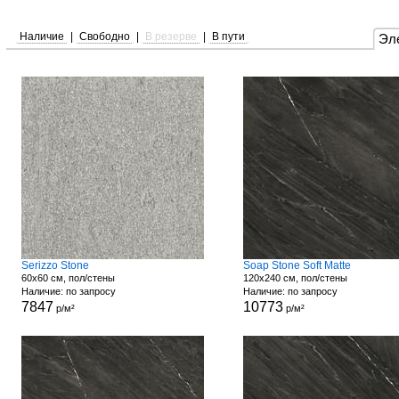
Наличие
|
Свободно
|
В резерве
|
В пути
Эл
Serizzo Stone
Soap Stone Soft Matte
60x60 см, пол/стены
120x240 см, пол/стены
Наличие: по запросу
Наличие: по запросу
7847
10773
р/м²
р/м²