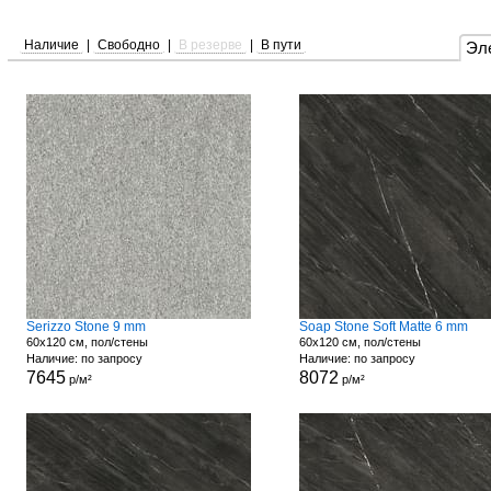
Наличие
|
Свободно
|
В резерве
|
В пути
Эл
Serizzo Stone 9 mm
Soap Stone Soft Matte 6 mm
60x120 см, пол/стены
60x120 см, пол/стены
Наличие: по запросу
Наличие: по запросу
7645
8072
р/м²
р/м²