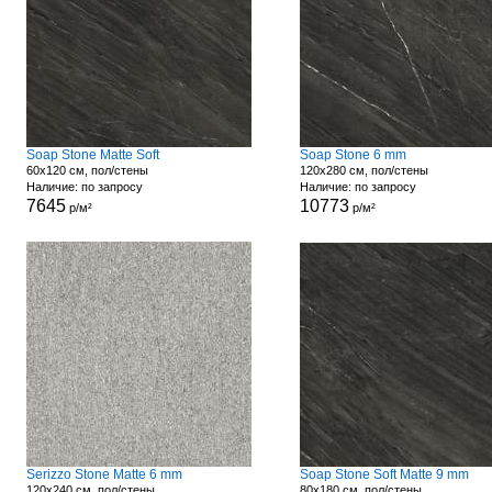
Soap Stone Matte Soft
Soap Stone 6 mm
60x120 см, пол/стены
120x280 см, пол/стены
Наличие: по запросу
Наличие: по запросу
7645
10773
р/м²
р/м²
Serizzo Stone Matte 6 mm
Soap Stone Soft Matte 9 mm
120x240 см, пол/стены
80x180 см, пол/стены