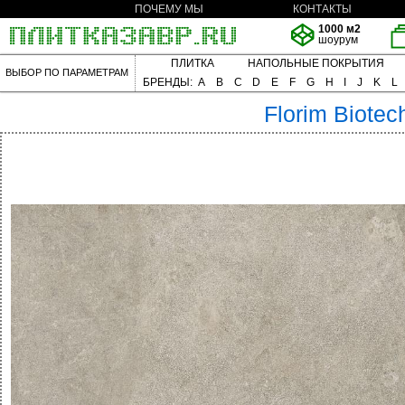
ПОЧЕМУ МЫ
КОНТАКТЫ
1000 м2
шоурум
ПЛИТКА
НАПОЛЬНЫЕ ПОКРЫТИЯ
ВЫБОР ПО ПАРАМЕТРАМ
БРЕНДЫ:
A
B
C
D
E
F
G
H
I
J
K
L
Florim
Biotec