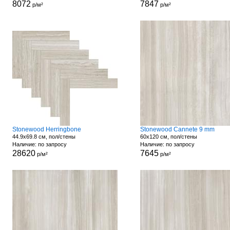
8072
7847
р/м²
р/м²
Stonewood Herringbone
Stonewood Cannete 9 mm
44.9x69.8 см, пол/стены
60x120 см, пол/стены
Наличие: по запросу
Наличие: по запросу
28620
7645
р/м²
р/м²