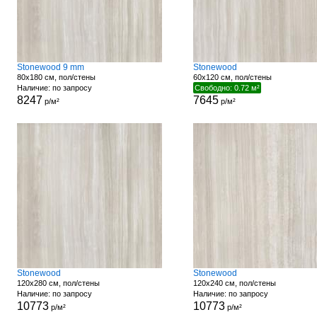
Stonewood 9 mm
Stonewood
80x180 см, пол/стены
60x120 см, пол/стены
Наличие: по запросу
Свободно: 0.72 м²
8247
7645
р/м²
р/м²
Stonewood
Stonewood
120x280 см, пол/стены
120x240 см, пол/стены
Наличие: по запросу
Наличие: по запросу
10773
10773
р/м²
р/м²