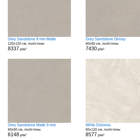
Grey Sandstone 9 mm Matte
Grey Sandstone Glossy
120x120 см, пол/стены
60x60 см, пол/стены
8337
7430
р/м²
р/м²
Grey Sandstone Matte 9 mm
White Dolomia
60x60 см, пол/стены
60x120 см, пол/стены
6148
8577
р/м²
р/м²