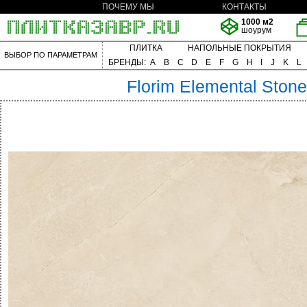
ПОЧЕМУ МЫ
КОНТАКТЫ
1000 м2
шоурум
ПЛИТКА
НАПОЛЬНЫЕ ПОКРЫТИЯ
ВЫБОР ПО ПАРАМЕТРАМ
БРЕНДЫ:
A
B
C
D
E
F
G
H
I
J
K
L
Florim
Elemental Ston