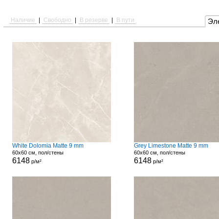
Наличие
|
Свободно
|
В резерве
|
В пути
Эл
White Dolomia Matte 9 mm
Grey Limestone Matte 9 mm
60x60 см, пол/стены
60x60 см, пол/стены
6148
6148
р/м²
р/м²