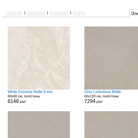
Наличие
|
Свободно
|
В резерве
|
В пути
Эл
White Dolomia Matte 9 mm
Grey Limestone Matte
60x60 см, пол/стены
60x120 см, пол/стены
6148
7294
р/м²
р/м²