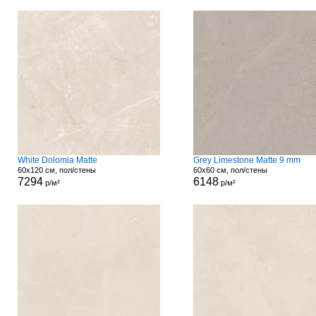
White Dolomia Matte
Grey Limestone Matte 9 mm
60x120 см, пол/стены
60x60 см, пол/стены
7294
6148
р/м²
р/м²