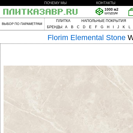
ПОЧЕМУ МЫ
КОНТАКТЫ
1000 м2
шоурум
ПЛИТКА
НАПОЛЬНЫЕ ПОКРЫТИЯ
ВЫБОР ПО ПАРАМЕТРАМ
БРЕНДЫ:
A
B
C
D
E
F
G
H
I
J
K
L
Florim
Elemental Stone
W