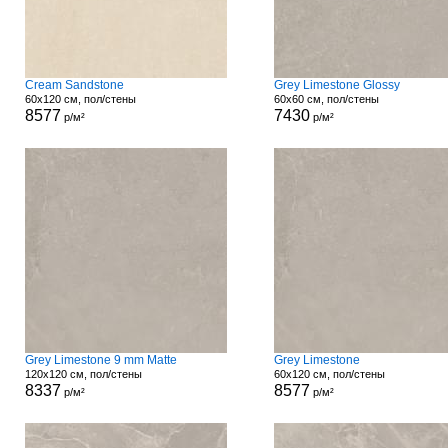
Cream Sandstone
Grey Limestone Glossy
60x120 см, пол/стены
60x60 см, пол/стены
8577
7430
р/м²
р/м²
Grey Limestone 9 mm Matte
Grey Limestone
120x120 см, пол/стены
60x120 см, пол/стены
8337
8577
р/м²
р/м²