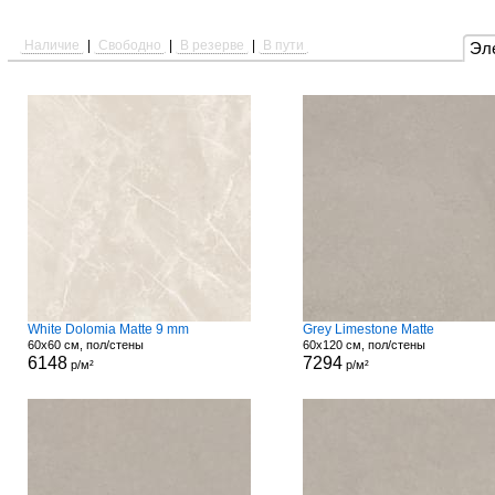
Наличие
|
Свободно
|
В резерве
|
В пути
Эл
White Dolomia Matte 9 mm
Grey Limestone Matte
60x60 см, пол/стены
60x120 см, пол/стены
6148
7294
р/м²
р/м²