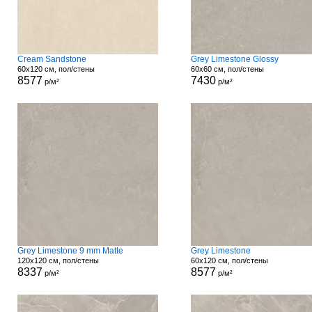
Cream Sandstone
Grey Limestone Glossy
60x120 см, пол/стены
60x60 см, пол/стены
8577
7430
р/м²
р/м²
Grey Limestone 9 mm Matte
Grey Limestone
120x120 см, пол/стены
60x120 см, пол/стены
8337
8577
р/м²
р/м²