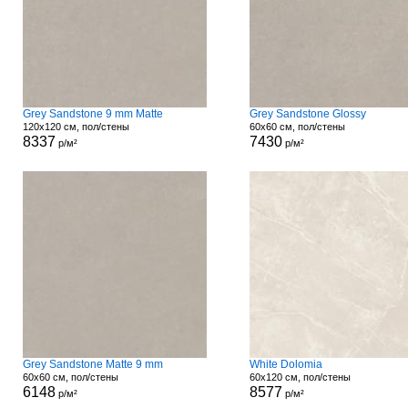
Grey Sandstone 9 mm Matte
Grey Sandstone Glossy
120x120 см, пол/стены
60x60 см, пол/стены
8337
7430
р/м²
р/м²
Grey Sandstone Matte 9 mm
White Dolomia
60x60 см, пол/стены
60x120 см, пол/стены
6148
8577
р/м²
р/м²