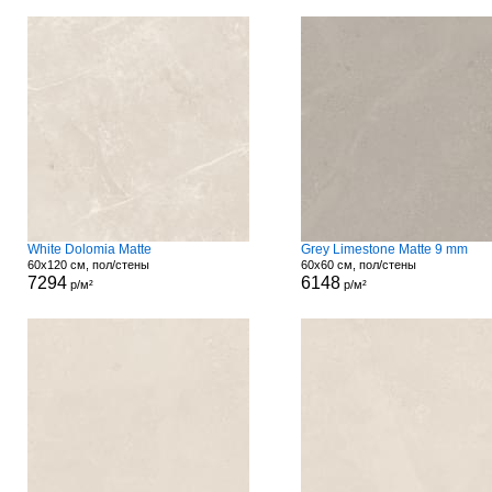
White Dolomia Matte
Grey Limestone Matte 9 mm
60x120 см, пол/стены
60x60 см, пол/стены
7294
6148
р/м²
р/м²