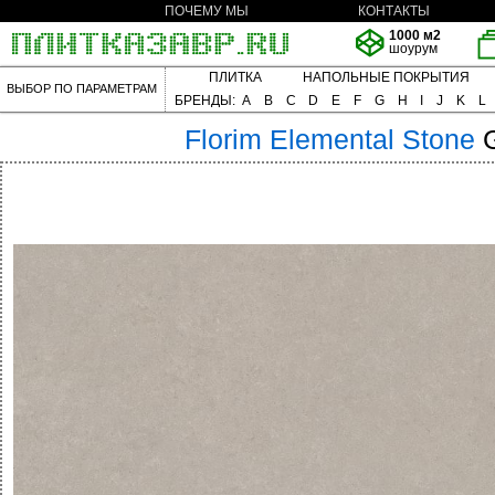
ПОЧЕМУ МЫ
КОНТАКТЫ
1000 м2
шоурум
ПЛИТКА
НАПОЛЬНЫЕ ПОКРЫТИЯ
ВЫБОР ПО ПАРАМЕТРАМ
БРЕНДЫ:
A
B
C
D
E
F
G
H
I
J
K
L
Florim
Elemental Stone