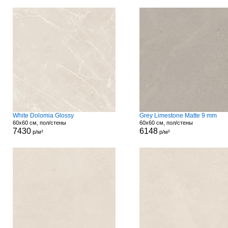
White Dolomia Glossy
Grey Limestone Matte 9 mm
60x60 см, пол/стены
60x60 см, пол/стены
7430
6148
р/м²
р/м²