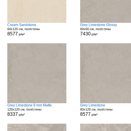
Cream Sandstone
Grey Limestone Glossy
60x120 см, пол/стены
60x60 см, пол/стены
8577
7430
р/м²
р/м²
Grey Limestone 9 mm Matte
Grey Limestone
120x120 см, пол/стены
60x120 см, пол/стены
8337
8577
р/м²
р/м²