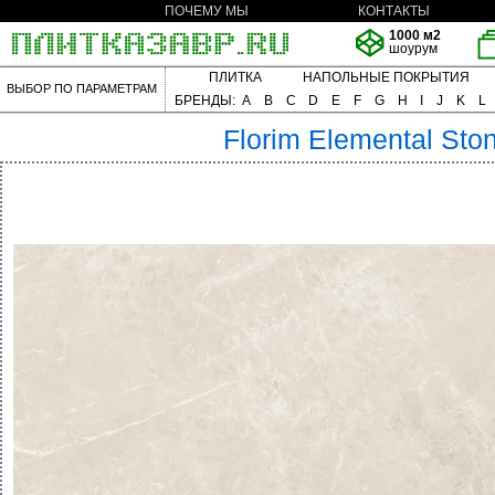
ПОЧЕМУ МЫ
КОНТАКТЫ
1000 м2
шоурум
ПЛИТКА
НАПОЛЬНЫЕ ПОКРЫТИЯ
ВЫБОР ПО ПАРАМЕТРАМ
БРЕНДЫ:
A
B
C
D
E
F
G
H
I
J
K
L
Florim
Elemental Sto