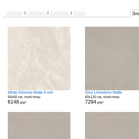
Наличие
|
Свободно
|
В резерве
|
В пути
Эл
White Dolomia Matte 9 mm
Grey Limestone Matte
60x60 см, пол/стены
60x120 см, пол/стены
6148
7294
р/м²
р/м²