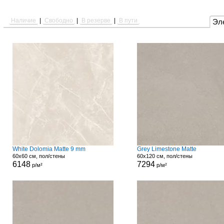
Наличие
|
Свободно
|
В резерве
|
В пути
Эл
White Dolomia Matte 9 mm
Grey Limestone Matte
60x60 см, пол/стены
60x120 см, пол/стены
6148
7294
р/м²
р/м²