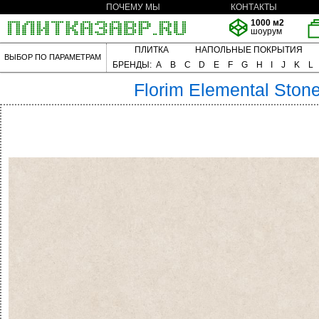
ПОЧЕМУ МЫ
КОНТАКТЫ
1000 м2
шоурум
ПЛИТКА
НАПОЛЬНЫЕ ПОКРЫТИЯ
ВЫБОР ПО ПАРАМЕТРАМ
БРЕНДЫ:
A
B
C
D
E
F
G
H
I
J
K
L
Florim
Elemental Ston