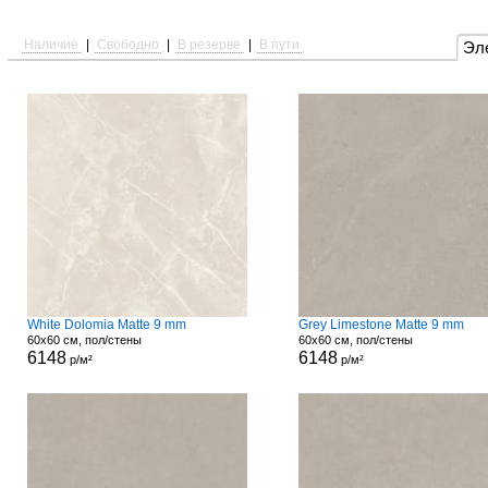
Наличие
|
Свободно
|
В резерве
|
В пути
Эл
White Dolomia Matte 9 mm
Grey Limestone Matte 9 mm
60x60 см, пол/стены
60x60 см, пол/стены
6148
6148
р/м²
р/м²