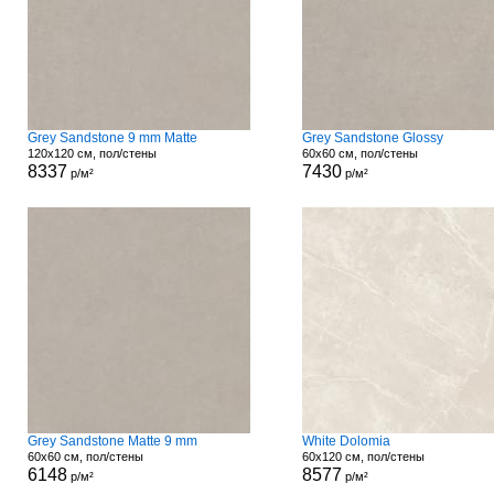
Grey Sandstone 9 mm Matte
Grey Sandstone Glossy
120x120 см, пол/стены
60x60 см, пол/стены
8337
7430
р/м²
р/м²
Grey Sandstone Matte 9 mm
White Dolomia
60x60 см, пол/стены
60x120 см, пол/стены
6148
8577
р/м²
р/м²