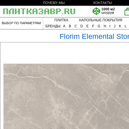
ПОЧЕМУ МЫ
КОНТАКТЫ
1000 м2
шоурум
ПЛИТКА
НАПОЛЬНЫЕ ПОКРЫТИЯ
ВЫБОР ПО ПАРАМЕТРАМ
БРЕНДЫ:
A
B
C
D
E
F
G
H
I
J
K
L
Florim
Elemental Sto