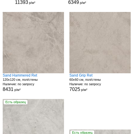
11393
6349
р/м²
р/м²
Sand Hammered Ret
Sand Grip Ret
120x120 см, пол/стены
60x60 см, пол/стены
Наличие: по запросу
Наличие: по запросу
8431
7025
р/м²
р/м²
Есть образец
Есть образец