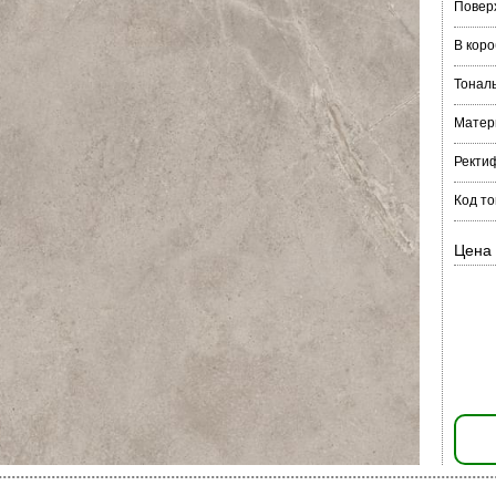
Повер
В коро
Тонал
Матер
Ректи
Код то
Цена 