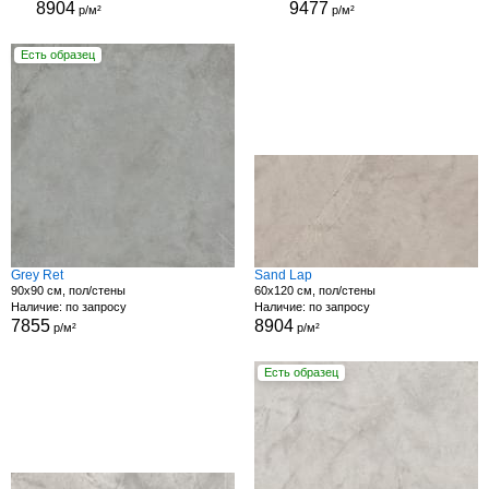
8904
9477
р/м²
р/м²
Есть образец
Grey Ret
Sand Lap
90x90 см, пол/стены
60x120 см, пол/стены
Наличие: по запросу
Наличие: по запросу
7855
8904
р/м²
р/м²
Есть образец