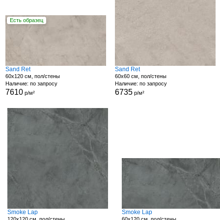
Есть образец
Sand Ret
Sand Ret
60x120 см, пол/стены
60x60 см, пол/стены
Наличие: по запросу
Наличие: по запросу
7610
6735
р/м²
р/м²
Smoke Lap
Smoke Lap
120x120 см, пол/стены
60x120 см, пол/стены