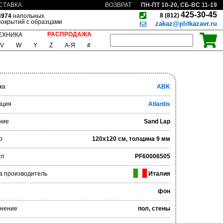
ПН-ПТ 10-20, СБ-ВС 11-19
СТАВКА
ВОЗВРАТ
425-30-45
8 (812)
4974
напольных
покрытий с образцами
zakaz@plitkazavr.ru
РАСПРОДАЖА
ЕХНИКА
V
W
Y
Z
А-Я
#
ка
ABK
кция
Atlantis
ние
Sand Lap
р
120x120 см, толщина 9 мм
ул
PF60006505
а производитель
Италия
фон
нение
пол, стены