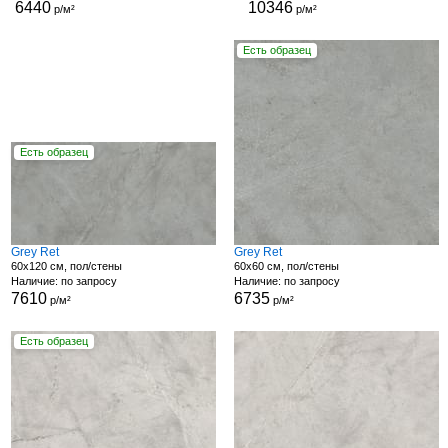
6440
10346
р/м²
р/м²
Есть образец
Есть образец
Grey Ret
Grey Ret
60x120 см, пол/стены
60x60 см, пол/стены
Наличие: по запросу
Наличие: по запросу
7610
6735
р/м²
р/м²
Есть образец