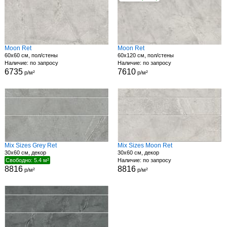
Moon Ret
Moon Ret
60x60 см, пол/стены
60x120 см, пол/стены
Наличие: по запросу
Наличие: по запросу
6735
7610
р/м²
р/м²
Mix Sizes Grey Ret
Mix Sizes Moon Ret
30x60 см, декор
30x60 см, декор
Свободно: 5.4 м²
Наличие: по запросу
8816
8816
р/м²
р/м²