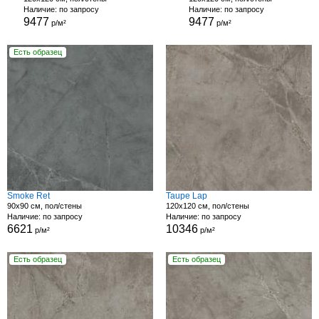
Наличие: по запросу
Наличие: по запросу
9477
9477
р/м²
р/м²
Есть образец
Smoke Ret
Taupe Lap
90x90 см, пол/стены
120x120 см, пол/стены
Наличие: по запросу
Наличие: по запросу
6621
10346
р/м²
р/м²
Есть образец
Есть образец