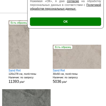
Нажимая «ОК», я даю
согласие
на обработку
персональных данных в соответствии с
Политикой
обработки персональных данных
.
|
|
Есть образец
Поверхность
Размер
ОК
Есть образец
Есть образец
Sand Ret
Sand Ret
120x278 см, пол/стены
30x60 см, пол/стены
Наличие: по запросу
Наличие: по запросу
11393
5036
р/м²
р/м²