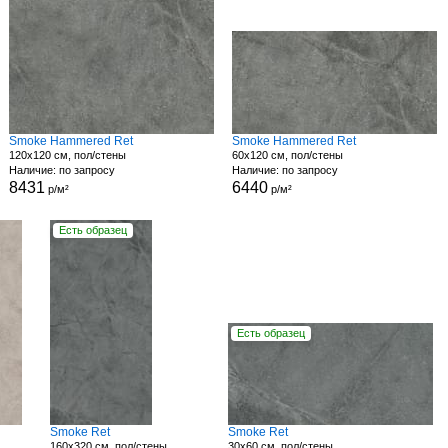
Smoke Hammered Ret
Smoke Hammered Ret
120x120 см, пол/стены
60x120 см, пол/стены
Наличие: по запросу
Наличие: по запросу
8431
6440
р/м²
р/м²
Есть образец
Есть образец
Smoke Ret
Smoke Ret
160x320 см, пол/стены
30x60 см, пол/стены