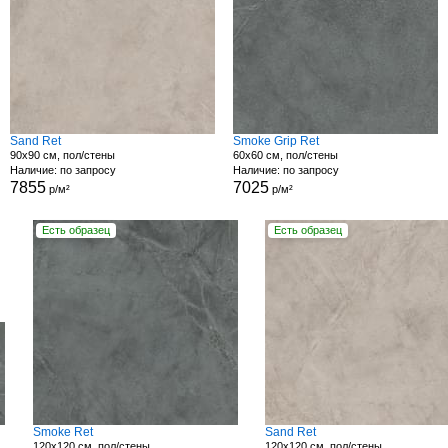
Sand Ret
Smoke Grip Ret
90x90 см, пол/стены
60x60 см, пол/стены
Наличие: по запросу
Наличие: по запросу
7855
7025
р/м²
р/м²
Есть образец
Есть образец
Smoke Ret
Sand Ret
120x120 см, пол/стены
120x120 см, пол/стены