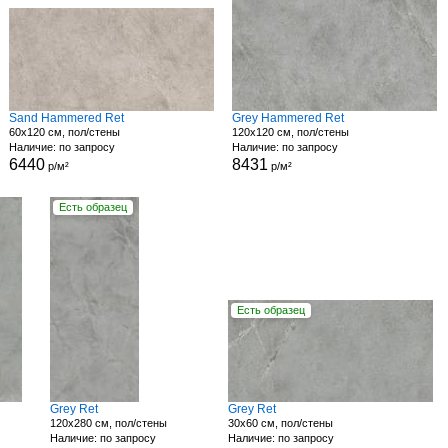
Sand Hammered Ret
Grey Hammered Ret
60x120 см, пол/стены
120x120 см, пол/стены
Наличие: по запросу
Наличие: по запросу
6440
8431
р/м²
р/м²
Есть образец
Есть образец
Grey Ret
Grey Ret
120x280 см, пол/стены
30x60 см, пол/стены
Наличие: по запросу
Наличие: по запросу