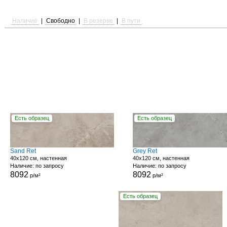
Наличие
|
Свободно
|
В резерве
|
В пути
Есть образец
Есть образец
Sand Ret
Grey Ret
40x120 см, настенная
40x120 см, настенная
Наличие: по запросу
Наличие: по запросу
8092
8092
р/м²
р/м²
Есть образец