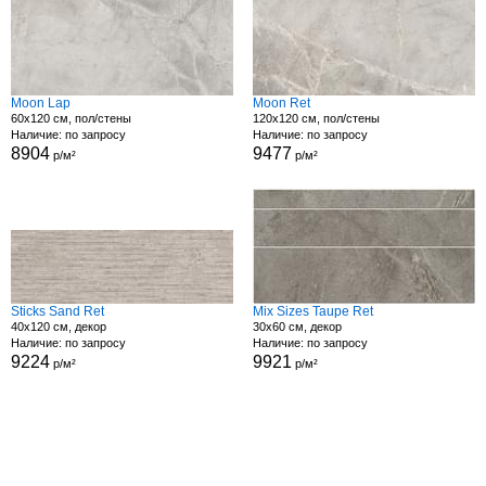
Moon Lap
Moon Ret
60x120 см, пол/стены
120x120 см, пол/стены
Наличие: по запросу
Наличие: по запросу
8904
9477
р/м²
р/м²
Sticks Sand Ret
Mix Sizes Taupe Ret
40x120 см, декор
30x60 см, декор
Наличие: по запросу
Наличие: по запросу
9224
9921
р/м²
р/м²