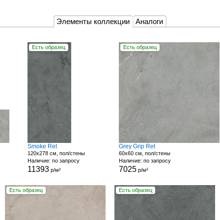
Элементы коллекции
Аналоги
Есть образец
Есть образец
Smoke Ret
Grey Grip Ret
120x278 см, пол/стены
60x60 см, пол/стены
Наличие: по запросу
Наличие: по запросу
11393
7025
р/м²
р/м²
Есть образец
Есть образец