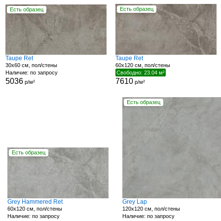
Есть образец
Есть образец
Taupe Ret
Taupe Ret
30x60 см, пол/стены
60x120 см, пол/стены
Наличие: по запросу
Свободно: 23.04 м²
5036
7610
р/м²
р/м²
Есть образец
Есть образец
Grey Hammered Ret
Grey Lap
60x120 см, пол/стены
120x120 см, пол/стены
Наличие: по запросу
Наличие: по запросу