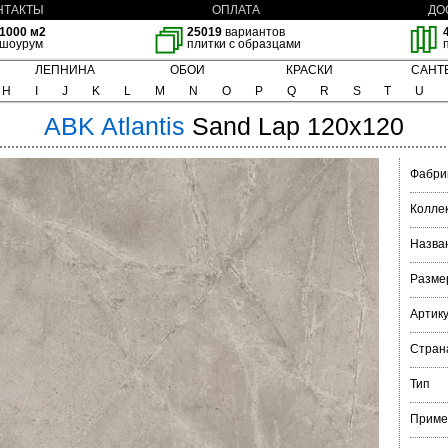
НТАКТЫ
ОПЛАТА
ДО
1000 м2
25019
вариантов
шоурум
плитки с образцами
ЛЕПНИНА
ОБОИ
КРАСКИ
САНТ
H
I
J
K
L
M
N
O
P
Q
R
S
T
U
ABK
Atlantis
Sand Lap 120x120
Фабри
Колле
Назва
Разме
Артик
Стран
Тип
Приме