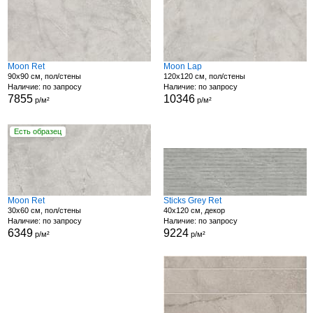
Moon Ret
Moon Lap
90x90 см, пол/стены
120x120 см, пол/стены
Наличие: по запросу
Наличие: по запросу
7855
10346
р/м²
р/м²
Есть образец
Moon Ret
Sticks Grey Ret
30x60 см, пол/стены
40x120 см, декор
Наличие: по запросу
Наличие: по запросу
6349
9224
р/м²
р/м²