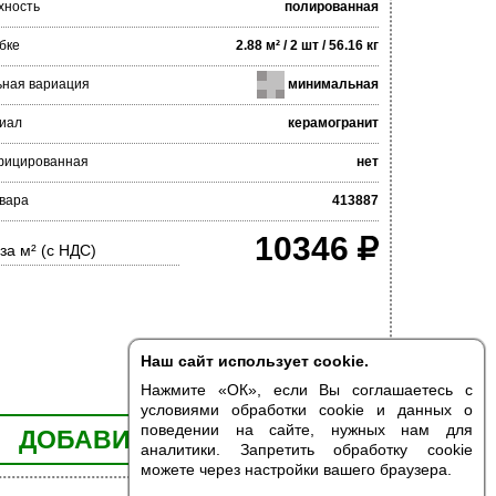
хность
полированная
бке
2.88 м² / 2 шт / 56.16 кг
ьная вариация
минимальная
иал
керамогранит
фицированная
нет
вара
413887
10346
за м² (с НДС)
Наш сайт использует cookie.
Нажмите «ОК», если Вы соглашаетесь с
условиями обработки cookie и данных о
поведении на сайте, нужных нам для
ДОБАВИТЬ В КОРЗИНУ
аналитики. Запретить обработку cookie
можете через настройки вашего браузера.